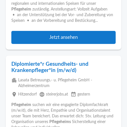
regionalen und internationalen Speisen für unser
Pflegeheim
zuständig. Anstellungsart: Vollzeit Aufgaben
• an der Unterstützung bei der Vor- und Zubereitung von
Speisen • an der Vorbereitung und Bestückung...
Jetzt ansehen
Diplomierte*r Gesundheits- und
Krankenpfleger*in (m/w/d)
apartment
Lasata Betreuungs.- u. Pflegeheim GmbH -
Alzheimerzentrum
place
language
event_available
Hitzendorf
steirerjobs.at
gestern
Pflegeheim
suchen wir eine engagierte Diplomfachkraft
(m/w/d), die mit Herz, Empathie und Organisationstalent
unser Team bereichert. Das erwartet dich: Stv. Leitung und
Organisation unseres
Pflegeheims
Sicherstellung einer