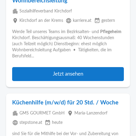
Wohnbereichsleitung
apartment
Sozialhilfeverband Kirchdorf
place
language
event_available
Kirchdorf an der Krems
karriere.at
gestern
Werde Teil unseres Teams im Bezirksalten- und
Pflegeheim
Kirchdorf. Beschäftigungsausmaß: 40 Wochenstunden
(auch Teilzeit möglich) Dienstbeginn: ehest möglich
Wohnbereichsleitung Aufgaben • Tätigkeiten, die im
Berufsfeld...
Jetzt ansehen
Küchenhilfe (m/w/d) für 20 Std. / Woche
apartment
place
GMS GOURMET GmbH
Maria-Lanzendorf
language
event_available
stepstone.at
heute
sind Sie für die Mithilfe bei der Vor- und Zubereitung von