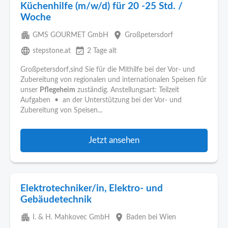
Küchenhilfe (m/w/d) für 20 -25 Std. /
Woche
apartment
place
GMS GOURMET GmbH
Großpetersdorf
language
event_available
stepstone.at
2 Tage alt
Großpetersdorf,sind Sie für die Mithilfe bei der Vor- und
Zubereitung von regionalen und internationalen Speisen für
unser
Pflegeheim
zuständig. Anstellungsart: Teilzeit
Aufgaben • an der Unterstützung bei der Vor- und
Zubereitung von Speisen...
Jetzt ansehen
Elektrotechniker/in, Elektro- und
Gebäudetechnik
apartment
place
I. & H. Mahkovec GmbH
Baden bei Wien