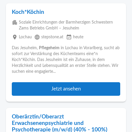
Koch*Köchin
apartment
Soziale Einrichtungen der Barmherzigen Schwestern
Zams Betriebs GmbH – Jesuheim
place
language
event_available
Lochau
stepstone.at
heute
Das Jesuheim,
Pflegeheim
in Lochau in Vorarlberg, sucht ab
sofort zur Verstärkung des Küchenteams eine*n
Koch*Köchin. Das Jesuheim ist ein Zuhause, in dem
Herzlichkeit und Lebensqualität an erster Stelle stehen. Wir
suchen eine engagierte...
Jetzt ansehen
Oberärztin/Oberarzt
Erwachsenenpsychiatrie und
Psychotherapie (m/w/d) (40% - 100%)