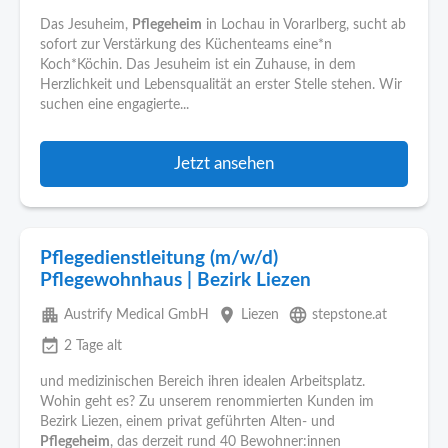
Das Jesuheim,
Pflegeheim
in Lochau in Vorarlberg, sucht ab
sofort zur Verstärkung des Küchenteams eine*n
Koch*Köchin. Das Jesuheim ist ein Zuhause, in dem
Herzlichkeit und Lebensqualität an erster Stelle stehen. Wir
suchen eine engagierte...
Jetzt ansehen
Pflegedienstleitung (m/w/d)
Pflegewohnhaus | Bezirk Liezen
apartment
place
language
Austrify Medical GmbH
Liezen
stepstone.at
event_available
2 Tage alt
und medizinischen Bereich ihren idealen Arbeitsplatz.
Wohin geht es? Zu unserem renommierten Kunden im
Bezirk Liezen, einem privat geführten Alten- und
Pflegeheim
, das derzeit rund 40 Bewohner:innen