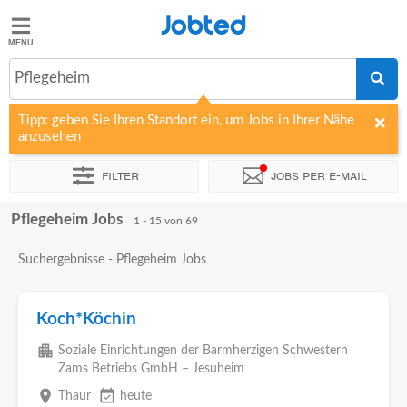
Jobted
Jobted
Jobs
Pflegeheim
Tipp: geben Sie Ihren Standort ein, um Jobs in Ihrer Nähe
Gehalt
anzusehen
Filter
Jobs per e-mail
Pflegeheim Jobs
Sortieren nach
Unternehmen
Personaldienstleister
Vertra
1 - 15 von 69
Suchergebnisse - Pflegeheim Jobs
Koch*Köchin
apartment
Soziale Einrichtungen der Barmherzigen Schwestern
Zams Betriebs GmbH – Jesuheim
place
event_available
Thaur
heute