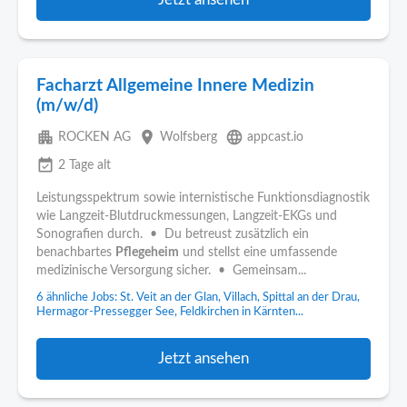
Facharzt Allgemeine Innere Medizin
(m/w/d)
apartment
place
language
ROCKEN AG
Wolfsberg
appcast.io
event_available
2 Tage alt
Leistungsspektrum sowie internistische Funktionsdiagnostik
wie Langzeit-Blutdruckmessungen, Langzeit-EKGs und
Sonografien durch. • Du betreust zusätzlich ein
benachbartes
Pflegeheim
und stellst eine umfassende
medizinische Versorgung sicher. • Gemeinsam...
6 ähnliche Jobs: St. Veit an der Glan, Villach, Spittal an der Drau,
Hermagor-Pressegger See, Feldkirchen in Kärnten...
Jetzt ansehen