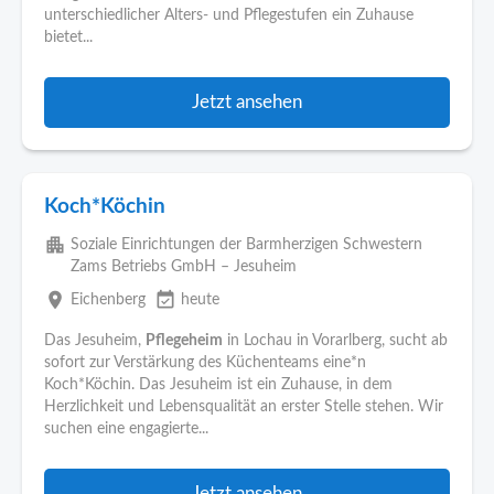
unterschiedlicher Alters- und Pflegestufen ein Zuhause
bietet...
Jetzt ansehen
Koch*Köchin
apartment
Soziale Einrichtungen der Barmherzigen Schwestern
Zams Betriebs GmbH – Jesuheim
place
event_available
Eichenberg
heute
Das Jesuheim,
Pflegeheim
in Lochau in Vorarlberg, sucht ab
sofort zur Verstärkung des Küchenteams eine*n
Koch*Köchin. Das Jesuheim ist ein Zuhause, in dem
Herzlichkeit und Lebensqualität an erster Stelle stehen. Wir
suchen eine engagierte...
Jetzt ansehen