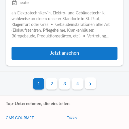
event_available
heute
als Elektrotechniker/in, Elektro- und Gebäudetechnik
wahlweise an einem unserer Standorte in St. Paul,
Klagenfurt oder Graz • Gebäudeinstallationen aller Art
(Einkaufszentren,
Pflegeheime
, Krankenhäuser,
Bürogebäude, Produktionsstätten, etc.) • Vertretung...
Jetzt ansehen
1
2
3
4
Top-Unternehmen, die einstellen:
GMS GOURMET
Takko