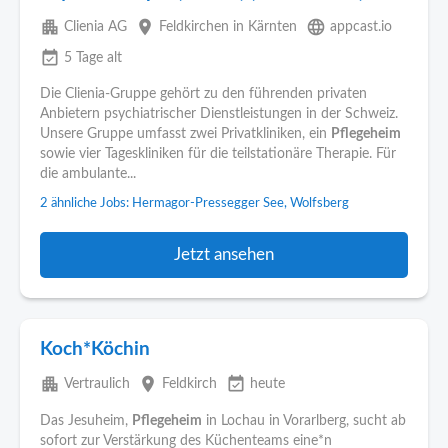
apartment
place
language
Clienia AG
Feldkirchen in Kärnten
appcast.io
event_available
5 Tage alt
Die Clienia-Gruppe gehört zu den führenden privaten
Anbietern psychiatrischer Dienstleistungen in der Schweiz.
Unsere Gruppe umfasst zwei Privatkliniken, ein
Pflegeheim
sowie vier Tageskliniken für die teilstationäre Therapie. Für
die ambulante...
2 ähnliche Jobs: Hermagor-Pressegger See, Wolfsberg
Jetzt ansehen
Koch*Köchin
apartment
place
event_available
Vertraulich
Feldkirch
heute
Das Jesuheim,
Pflegeheim
in Lochau in Vorarlberg, sucht ab
sofort zur Verstärkung des Küchenteams eine*n