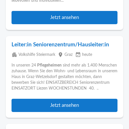
liebevollen und individuellen...
Jetzt ansehen
Leiter:in Seniorenzentrum/Hausleiter:in
apartment
place
event_available
Volkshilfe Steiermark
Graz
heute
In unseren 24
Pflegeheimen
sind mehr als 1.400 Menschen
zuhause. Wenn Sie den Wohn- und Lebensraum in unserem
Haus in Graz-Wetzelsdorf gestalten möchten, dann
bewerben Sie sich! EINSATZBEREICH Seniorenzentrum
EINSATZORT Liezen WOCHENSTUNDEN 40. ..
Jetzt ansehen