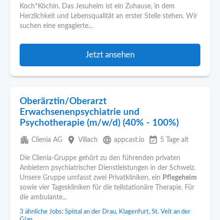
Koch*Köchin. Das Jesuheim ist ein Zuhause, in dem
Herzlichkeit und Lebensqualität an erster Stelle stehen. Wir
suchen eine engagierte...
Jetzt ansehen
Oberärztin/Oberarzt
Erwachsenenpsychiatrie und
Psychotherapie (m/w/d) (40% - 100%)
apartment
place
language
event_available
Clienia AG
Villach
appcast.io
5 Tage alt
Die Clienia-Gruppe gehört zu den führenden privaten
Anbietern psychiatrischer Dienstleistungen in der Schweiz.
Unsere Gruppe umfasst zwei Privatkliniken, ein
Pflegeheim
sowie vier Tageskliniken für die teilstationäre Therapie. Für
die ambulante...
3 ähnliche Jobs: Spittal an der Drau, Klagenfurt, St. Veit an der
Glan