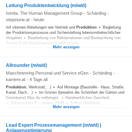
Leitung Produktentwicklung (m/w/d)
Iventa. The Human Management Group
-
Schärding
-
stepstone.at
-
heute
mit internen Abteilungen wie Vertrieb und
Produktion
• Begleitung
der Produktionsprozesse und Sicherstellung lebensmittelrechtlicher
Vorgaben • Bearbeitung von Reklamationen und Beobachtung von
Trends Profil Nachfolgende Qualifikationen...
Mehr anzeigen
Allrounder (m/w/d)
Maschinenring Personal und Service eGen
-
Schärding
-
karriere.at
-
4 Tage alt
Produktion
, Werkstatt,...) • Auf Montage (Baustelle - Haus, Straße,
Kanal, Dach,...) • Im Grünen (bewahre die Schönheit der Gärten und
Grünräume) Was du mitbringst: • Handwerkliches Geschick
• Führerschein B + eigener PKW • Selbstständigkeit...
Mehr anzeigen
Lead Expert Prozessmanagement (m/w/d) |
Anlagenoptimierung