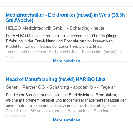
Medizintechniker - Elektroniker (m/w/d) in Wels (38,5h
Std./Woche)
HELBO Medizintechnik GmbH
-
Schärding
-
heute
Die HELBO Medizintechnik, ein Unternehmen mit über 35-jähriger
Erfahrung in der Entwicklung und
Produktion
von innovativen
Produkten auf dem Gebiet der Laser-Therapie, sucht zur
Teamverstärkung eine/n Medizintechniker – Elektroniker (m/w/d) in
Wels...
Mehr anzeigen
Head of Manufacturing (m/w/d) HARIBO Linz
Seher + Partner OG
-
Schärding
-
appcast.io
-
4 Tage alt
Für diesen Standort suchen wir eine Betriebsleitung
Produktion
,
welche mit offenem Mindset und modernen Managementansätzen den
anvertrauten Unternehmensbereich in eine weiterhin erfolgreiche
Zukunft führt. Sie verantworten das Herzstück des Standortes:
Produktion
...
Mehr anzeigen