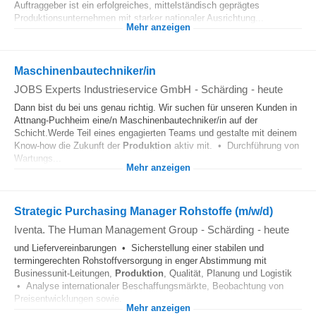
Auftraggeber ist ein erfolgreiches, mittelständisch geprägtes
Produktionsunternehmen mit starker nationaler Ausrichtung...
Mehr anzeigen
Maschinenbautechniker/in
JOBS Experts Industrieservice GmbH
-
Schärding
-
heute
Dann bist du bei uns genau richtig. Wir suchen für unseren Kunden in
Attnang-Puchheim eine/n Maschinenbautechniker/in auf der
Schicht.Werde Teil eines engagierten Teams und gestalte mit deinem
Know-how die Zukunft der
Produktion
aktiv mit. • Durchführung von
Wartungs...
Mehr anzeigen
Strategic Purchasing Manager Rohstoffe (m/w/d)
Iventa. The Human Management Group
-
Schärding
-
heute
und Liefervereinbarungen • Sicherstellung einer stabilen und
termingerechten Rohstoffversorgung in enger Abstimmung mit
Businessunit-Leitungen,
Produktion
, Qualität, Planung und Logistik
• Analyse internationaler Beschaffungsmärkte, Beobachtung von
Preisentwicklungen sowie...
Mehr anzeigen