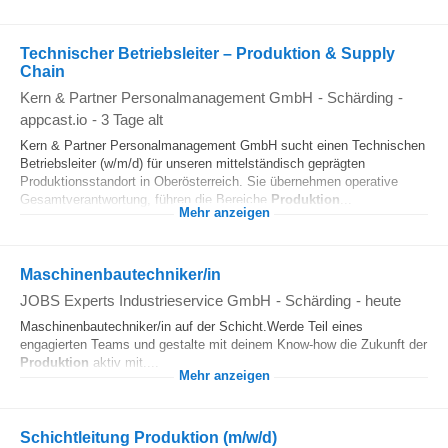
Technischer Betriebsleiter – Produktion & Supply
Chain
Kern & Partner Personalmanagement GmbH
-
Schärding
-
appcast.io
-
3 Tage alt
Kern & Partner Personalmanagement GmbH sucht einen Technischen
Betriebsleiter (w/m/d) für unseren mittelständisch geprägten
Produktionsstandort in Oberösterreich. Sie übernehmen operative
Gesamtverantwortung, führen die Bereiche
Produktion
...
Mehr anzeigen
Maschinenbautechniker/in
JOBS Experts Industrieservice GmbH
-
Schärding
-
heute
Maschinenbautechniker/in auf der Schicht.Werde Teil eines
engagierten Teams und gestalte mit deinem Know-how die Zukunft der
Produktion
aktiv mit....
Mehr anzeigen
Schichtleitung Produktion (m/w/d)