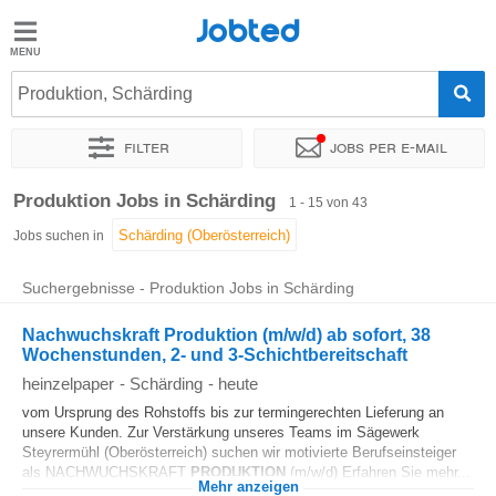
Jobted
Jobted
Jobs
Produktion, Schärding
Filter
Jobs per e-mail
Gehalt
Sortieren nach
Genauer Standort
Unternehmen
Personald
Produktion Jobs in Schärding
1 - 15 von 43
Jobs suchen in
Suchergebnisse - Produktion Jobs in Schärding
Nachwuchskraft Produktion (m/w/d) ab sofort, 38
Wochenstunden, 2- und 3-Schichtbereitschaft
heinzelpaper
-
Schärding
-
heute
vom Ursprung des Rohstoffs bis zur termingerechten Lieferung an
unsere Kunden. Zur Verstärkung unseres Teams im Sägewerk
Steyrermühl (Oberösterreich) suchen wir motivierte Berufseinsteiger
als NACHWUCHSKRAFT
PRODUKTION
(m/w/d) Erfahren Sie mehr...
Mehr anzeigen