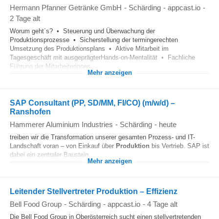
Hermann Pfanner Getränke GmbH
-
Schärding
-
appcast.io
-
2 Tage alt
Worum geht´s? • Steuerung und Überwachung der
Produktionsprozesse • Sicherstellung der termingerechten
Umsetzung des Produktionsplans • Aktive Mitarbeit im
Tagesgeschäft mit ausgeprägterHands-on-Mentalität • Fachliche
Führung der Mitarbeiterinnen...
Mehr anzeigen
SAP Consultant (PP, SD/MM, FI/CO) (m/w/d) –
Ranshofen
Hammerer Aluminium Industries
-
Schärding
-
heute
treiben wir die Transformation unserer gesamten Prozess- und IT-
Landschaft voran – von Einkauf über
Produktion
bis Vertrieb. SAP ist
dabei ein zentraler Baustein....
Mehr anzeigen
Leitender Stellvertreter Produktion – Effizienz
Bell Food Group
-
Schärding
-
appcast.io
-
4 Tage alt
Die Bell Food Group in Oberösterreich sucht einen stellvertretenden