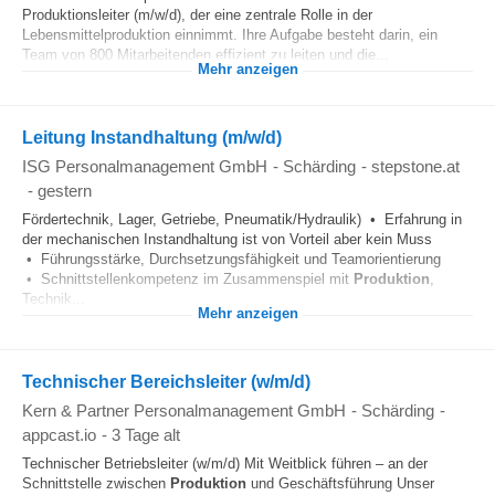
Produktionsleiter (m/w/d), der eine zentrale Rolle in der
Lebensmittelproduktion einnimmt. Ihre Aufgabe besteht darin, ein
Team von 800 Mitarbeitenden effizient zu leiten und die...
Mehr anzeigen
Leitung Instandhaltung (m/w/d)
ISG Personalmanagement GmbH
-
Schärding
-
stepstone.at
-
gestern
Fördertechnik, Lager, Getriebe, Pneumatik/Hydraulik) • Erfahrung in
der mechanischen Instandhaltung ist von Vorteil aber kein Muss
• Führungsstärke, Durchsetzungsfähigkeit und Teamorientierung
• Schnittstellenkompetenz im Zusammenspiel mit
Produktion
,
Technik...
Mehr anzeigen
Technischer Bereichsleiter (w/m/d)
Kern & Partner Personalmanagement GmbH
-
Schärding
-
appcast.io
-
3 Tage alt
Technischer Betriebsleiter (w/m/d) Mit Weitblick führen – an der
Schnittstelle zwischen
Produktion
und Geschäftsführung Unser