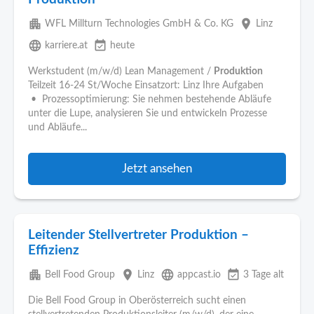
apartment
place
WFL Millturn Technologies GmbH & Co. KG
Linz
language
event_available
karriere.at
heute
Werkstudent (m/w/d) Lean Management /
Produktion
Teilzeit 16-24 St/Woche Einsatzort: Linz Ihre Aufgaben
• Prozessoptimierung: Sie nehmen bestehende Abläufe
unter die Lupe, analysieren Sie und entwickeln Prozesse
und Abläufe...
Jetzt ansehen
Leitender Stellvertreter Produktion –
Effizienz
apartment
place
language
event_available
Bell Food Group
Linz
appcast.io
3 Tage alt
Die Bell Food Group in Oberösterreich sucht einen