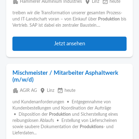
apartment
place
event_available
Hammerer Aluminium Industries
Linz
heute
treiben wir die Transformation unserer gesamten Prozess-
und IT-Landschaft voran – von Einkauf über
Produktion
bis
Vertrieb. SAP ist dabei ein zentraler Baustein....
Jetzt ansehen
Mischmeister / Mitarbeiter Asphaltwerk
(m/w/d)
apartment
place
event_available
AGIR AG
Linz
heute
und Kundenanforderungen • Entgegennahme von
Kundenbestellungen und Koordination der Aufträge
• Disposition der
Produktion
und Sicherstellung eines
reibungslosen Ablaufs • Erstellung von Lieferscheinen
sowie saubere Dokumentation der
Produktions
- und
Lieferdaten...