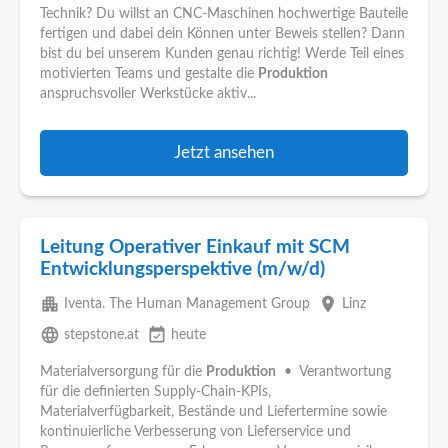
Technik? Du willst an CNC-Maschinen hochwertige Bauteile
fertigen und dabei dein Können unter Beweis stellen? Dann
bist du bei unserem Kunden genau richtig! Werde Teil eines
motivierten Teams und gestalte die
Produktion
anspruchsvoller Werkstücke aktiv...
Jetzt ansehen
Leitung Operativer Einkauf mit SCM
Entwicklungsperspektive (m/w/d)
apartment
place
Iventa. The Human Management Group
Linz
language
event_available
stepstone.at
heute
Materialversorgung für die
Produktion
• Verantwortung
für die definierten Supply-Chain-KPIs,
Materialverfügbarkeit, Bestände und Liefertermine sowie
kontinuierliche Verbesserung von Lieferservice und