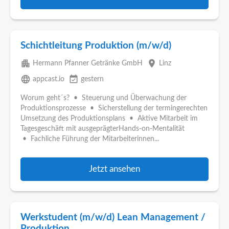
Schichtleitung Produktion (m/w/d)
apartment
place
Hermann Pfanner Getränke GmbH
Linz
language
event_available
appcast.io
gestern
Worum geht´s? • Steuerung und Überwachung der
Produktionsprozesse • Sicherstellung der termingerechten
Umsetzung des Produktionsplans • Aktive Mitarbeit im
Tagesgeschäft mit ausgeprägterHands-on-Mentalität
• Fachliche Führung der Mitarbeiterinnen...
Jetzt ansehen
Werkstudent (m/w/d) Lean Management /
Produktion