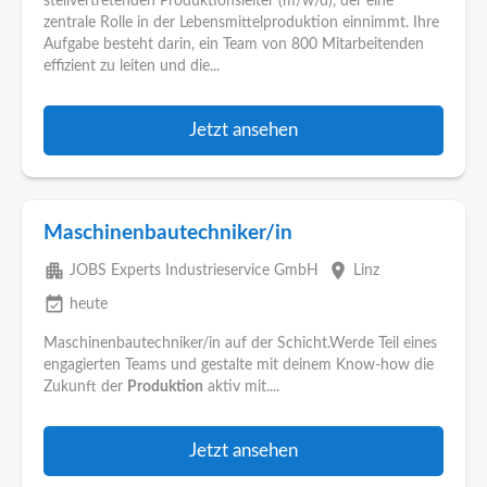
stellvertretenden Produktionsleiter (m/w/d), der eine
zentrale Rolle in der Lebensmittelproduktion einnimmt. Ihre
Aufgabe besteht darin, ein Team von 800 Mitarbeitenden
effizient zu leiten und die...
Jetzt ansehen
Maschinenbautechniker/in
apartment
place
JOBS Experts Industrieservice GmbH
Linz
event_available
heute
Maschinenbautechniker/in auf der Schicht.Werde Teil eines
engagierten Teams und gestalte mit deinem Know-how die
Zukunft der
Produktion
aktiv mit....
Jetzt ansehen