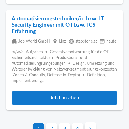
Automatisierungstechniker/in bzw. IT
Security Engineer mit OT bzw. ICS
Erfahrung
apartment
place
language
event_available
Job World GmbH
Linz
stepstone.at
heute
m/w/d) Aufgaben • Gesamtverantwortung für die OT-
Sicherheitsarchitektur in
Produktions
- und
Automatisierungsumgebungen • Design, Umsetzung und
Weiterentwicklung von Netzwerksegmentierungskonzepten
(Zonen & Conduits, Defense-in-Depth) • Definition,
Implementierung...
Jetzt ansehen
1
2
3
4