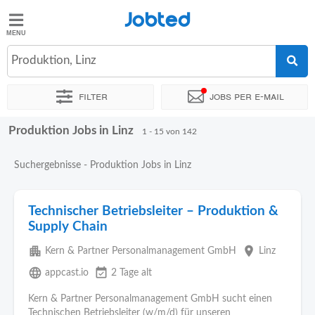
Jobted
Jobted
Jobs
Produktion, Linz
Filter
Jobs per e-mail
Gehalt
Produktion Jobs in Linz
Sortieren nach
Genauer Standort
Unternehmen
Personald
1 - 15 von 142
Suchergebnisse - Produktion Jobs in Linz
Technischer Betriebsleiter – Produktion &
Supply Chain
apartment
place
Kern & Partner Personalmanagement GmbH
Linz
language
event_available
appcast.io
2 Tage alt
Kern & Partner Personalmanagement GmbH sucht einen
Technischen Betriebsleiter (w/m/d) für unseren