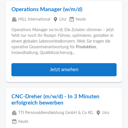
Operations Manager (w/m/d)
apartment
place
event_available
HILL International
Linz
heute
Operations Manager (w/m/d) Die Zutaten stimmen – jetzt
fehlt nur noch Ihr Rezept: Führen, optimieren, gestalten in
einem globalen Lebensmittelkonzern. Wels Sie tragen die
operative Gesamtverantwortung für
Produktion
,
Instandhaltung, Qualitätssicherung...
Jetzt ansehen
CNC-Dreher (m/w/d) - In 3 Minuten
erfolgreich bewerben
apartment
place
TTI Personaldienstleistung GmbH & Co KG
Linz
event_available
heute