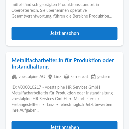
mittelständisch geprägten Produktionsstandort in
Oberösterreich. Sie übernehmen operative
Gesamtverantwortung, führen die Bereiche
Produktion
...
Jetzt ansehen
Metallfacharbeiter:in für Produktion oder
Instandhaltung
apartment
place
language
event_available
voestalpine AG
Linz
karriere.at
gestern
ID: V000010217 - voestalpine HR Services GmbH
Metallfacharbeiter:in für
Produktion
oder Instandhaltung
voestalpine HR Services GmbH • Mitarbeiter:in/
Festangestellte:r • Linz • ehestmöglich Jetzt bewerben
Ihre Aufgaben...
Jetzt ansehen