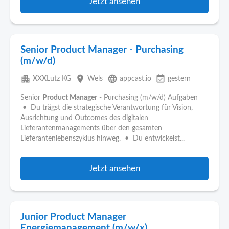
Jetzt ansehen
Senior Product Manager - Purchasing
(m/w/d)
apartment
place
language
event_available
XXXLutz KG
Wels
appcast.io
gestern
Senior
Product Manager
- Purchasing (m/w/d) Aufgaben
• Du trägst die strategische Verantwortung für Vision,
Ausrichtung und Outcomes des digitalen
Lieferantenmanagements über den gesamten
Lieferantenlebenszyklus hinweg. • Du entwickelst...
Jetzt ansehen
Junior Product Manager
Energiemanagement (m/w/x)