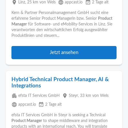
place
language
event_available
Linz
, 25 km von Wels
appcast.io
2 Tage alt
Kern & Partner Personalmanagement GmbH sucht eine
erfahrene Senior Product Managerin bzw. Senior
Product
Manager
für Software- und eMobility-Services in Linz. Sie
verantworten den wirtschaftlichen Erfolg ausgewählter
Produktlinien und steuern...
Jetzt ansehen
Hybrid Technical Product Manager, AI &
Integrations
apartment
place
efsta IT Services GmbH
Steyr
, 33 km von Wels
language
event_available
appcast.io
2 Tage alt
efsta IT Services GmbH in Steyr is seeking a Technical
Product Manager
to shape middleware and integration
products with an international reach. You will translate