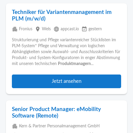
Techniker für Variantenmanagement im
PLM (m/w/d)
apartment
place
language
event_available
Fronius
Wels
appcast.io
gestern
Strukturierung und Pflege variantenreicher Stücklisten im
PLM-System* Pflege und Verwaltung von logischen
Abhängigkeiten sowie Auswahl- und Ausschlusskriterien für
Produkt- und System-Konfiguratoren in enger Abstimmung
mit unseren technischen
Produktmanagern
...
Jetzt ansehen
Senior Product Manager: eMobility
Software (Remote)
apartment
Kern & Partner Personalmanagement GmbH