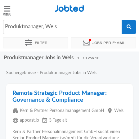
Jobted
Jobted
Jobs
Produktmanager, Wels
Filter
Jobs per e-mail
Gehalt
Produktmanager Jobs in Wels
Sortieren nach
Genauer Standort
Unternehmen
Personald
1 - 10 von 10
Suchergebnisse - Produktmanager Jobs in Wels
Remote Strategic Product Manager:
Governance & Compliance
apartment
place
Kern & Partner Personalmanagement GmbH
Wels
language
event_available
appcast.io
3 Tage alt
Kern & Partner Personalmanagement GmbH sucht einen
Senior
Product Manager
(w/m/d) für die Verantwortung