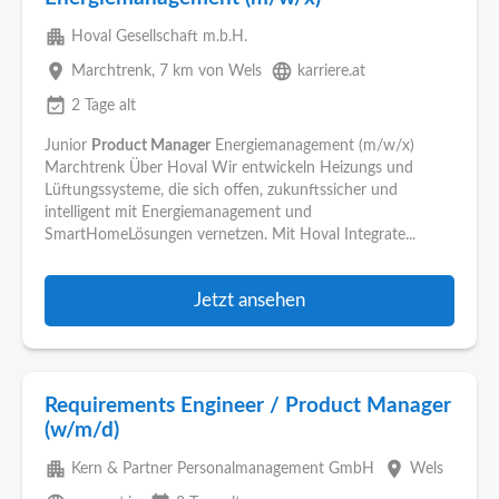
apartment
Hoval Gesellschaft m.b.H.
place
language
Marchtrenk
, 7 km von Wels
karriere.at
event_available
2 Tage alt
Junior
Product Manager
Energiemanagement (m/w/x)
Marchtrenk Über Hoval Wir entwickeln Heizungs und
Lüftungssysteme, die sich offen, zukunftssicher und
intelligent mit Energiemanagement und
SmartHomeLösungen vernetzen. Mit Hoval Integrate...
Jetzt ansehen
Requirements Engineer / Product Manager
(w/m/d)
apartment
place
Kern & Partner Personalmanagement GmbH
Wels