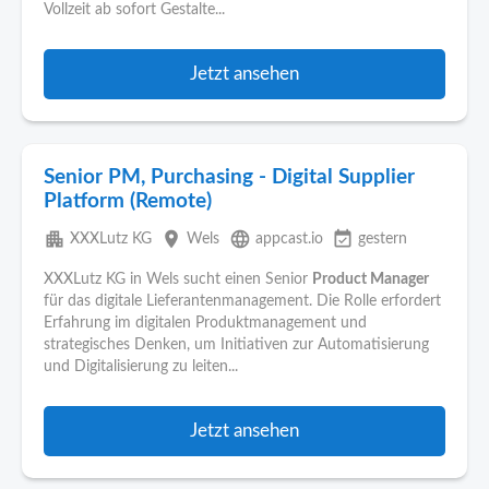
Vollzeit ab sofort Gestalte...
Jetzt ansehen
Senior PM, Purchasing - Digital Supplier
Platform (Remote)
apartment
place
language
event_available
XXXLutz KG
Wels
appcast.io
gestern
XXXLutz KG in Wels sucht einen Senior
Product Manager
für das digitale Lieferantenmanagement. Die Rolle erfordert
Erfahrung im digitalen Produktmanagement und
strategisches Denken, um Initiativen zur Automatisierung
und Digitalisierung zu leiten...
Jetzt ansehen