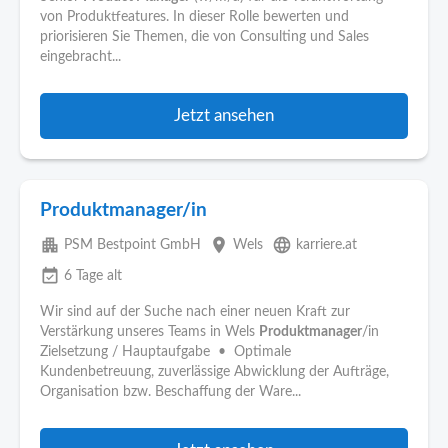
von Produktfeatures. In dieser Rolle bewerten und
priorisieren Sie Themen, die von Consulting und Sales
eingebracht...
Jetzt ansehen
Produktmanager/in
apartment
place
language
PSM Bestpoint GmbH
Wels
karriere.at
event_available
6 Tage alt
Wir sind auf der Suche nach einer neuen Kraft zur
Verstärkung unseres Teams in Wels
Produktmanager
/in
Zielsetzung / Hauptaufgabe • Optimale
Kundenbetreuung, zuverlässige Abwicklung der Aufträge,
Organisation bzw. Beschaffung der Ware...