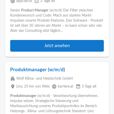
language
event_available
appcast.io
3 Tage alt
Senior
Product Manager
(w/m/d) Der Filter zwischen
Kundenwunsch und Code: Mach aus starken Markt-
Impulsen smarte Produkt-Features. Das Software - Produkt
ist seit über 20 Jahren am Markt – es kann schon sehr viel.
Aber das Consulting sitzt täglich...
Jetzt ansehen
Produktmanager (w/m/d)
apartment
Wolf Klima- und Heiztechnik GmbH
place
language
event_available
Linz
, 25 km von Wels
karriere.at
3 Tage alt
Produktmanager
(w/m/d) - Verantwortung übernehmen.
Impulse setzen. Strategische Steuerung und
Marktausrichtung unseres Produktportfolios im Bereich
Heizungs-, Klima- und Lüftungstechnik Standort: Linz