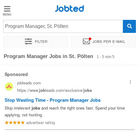
Jobted
Jobted
Jobs
Program Manager, St. Pölten
Filter
Jobs per e-mail
Gehalt
Sortieren nach
Genauer Standort
Personaldienstleister
Ze
Program Manager Jobs in St. Pölten
1 - 5 von 5