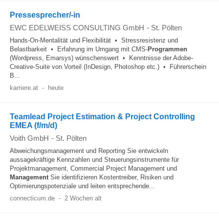
Pressesprecher/-in
EWC EDELWEISS CONSULTING GmbH
-
St. Pölten
Hands-On-Mentalität und Flexibilität • Stressresistenz und
Belastbarkeit • Erfahrung im Umgang mit CMS-
Programmen
(Wordpress, Emarsys) wünschenswert • Kenntnisse der Adobe-
Creative-Suite von Vorteil (InDesign, Photoshop etc.) • Führerschein
B...
karriere.at
-
heute
Teamlead Project Estimation & Project Controlling
EMEA (f/m/d)
Voith GmbH
-
St. Pölten
Abweichungsmanagement und Reporting Sie entwickeln
aussagekräftige Kennzahlen und Steuerungsinstrumente für
Projektmanagement, Commercial Project Management und
Management
Sie identifizieren Kostentreiber, Risiken und
Optimierungspotenziale und leiten entsprechende...
connecticum.de
-
2 Wochen alt