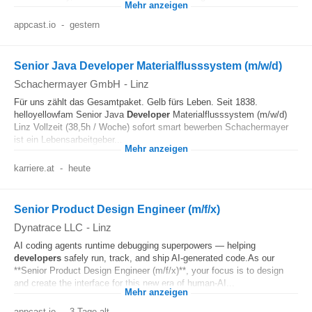
Mehr anzeigen
appcast.io
-
gestern
Senior Java Developer Materialflusssystem (m/w/d)
Schachermayer GmbH
-
Linz
Für uns zählt das Gesamtpaket. Gelb fürs Leben. Seit 1838.
helloyellowfam Senior Java
Developer
Materialflusssystem (m/w/d)
Linz Vollzeit (38,5h / Woche) sofort smart bewerben Schachermayer
ist ein Lebensarbeitgeber...
Mehr anzeigen
karriere.at
-
heute
Senior Product Design Engineer (m/f/x)
Dynatrace LLC
-
Linz
AI coding agents runtime debugging superpowers — helping
developers
safely run, track, and ship AI-generated code.As our
**Senior Product Design Engineer (m/f/x)**, your focus is to design
and create the interface for this new era of human-AI...
Mehr anzeigen
appcast.io
-
3 Tage alt