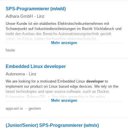
SPS-Programmierer (m/w/d)
Adhara GmbH
-
Linz
Unser Kunde ist ein etabliertes Elektrotechnikunternehmen mit
Schwerpunkt auf Industriedienstleistungen im Bezirk Vöcklabruck und
treibt den Ausbau des Bereichs Automatisierungstechnik gezielt
voran. Im Fokus stehen hochwertige elektrotechnische...
Mehr anzeigen
heute
Embedded Linux developer
Autonoma
-
Linz
We are looking for a motivated Embedded Linux
developer
to
implement our product on Linux based edge devices. We rely on the
latest technologies and open source software, such as Docker,
Kubernetes, Balena OS. • You take ownership in the entire...
Mehr anzeigen
appcast.io
-
gestern
(Junior/Senior) SPS-Programmierer (w/m/x)