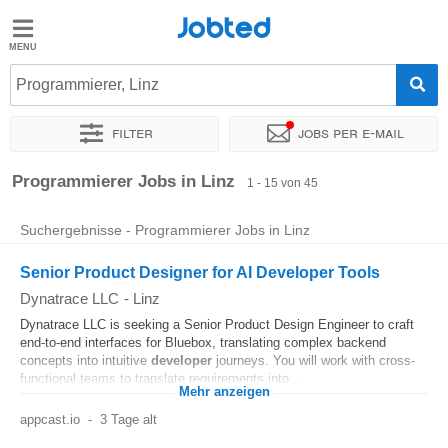
Jobted
Jobted
Jobs
Programmierer, Linz
Filter
Jobs per e-mail
Gehalt
Sortieren nach
Genauer Standort
Unternehmen
Personald
Programmierer Jobs in Linz
1 - 15 von 45
Suchergebnisse - Programmierer Jobs in Linz
Senior Product Designer for AI Developer Tools
Dynatrace LLC
-
Linz
Dynatrace LLC is seeking a Senior Product Design Engineer to craft
end-to-end interfaces for Bluebox, translating complex backend
concepts into intuitive
developer
journeys. You will work with cross-
functional teams to translate requirements into...
Mehr anzeigen
appcast.io
-
3 Tage alt