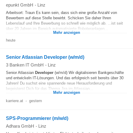
epunkt GmbH
-
Linz
Arbeitsort: Traun Es kann sein, dass sich eine große Anzahl von
Bewerbern auf diese Stelle bewirbt. Schicken Sie daher Ihren
Lebenslauf und Ihre Bewerbung so schnell wie möglich ab. ...ist seit
über 20 Jahren im Bereich automatisierte Roboteranlagen...
Mehr anzeigen
heute
Senior Atlassian Developer (w/m/d)
3 Banken IT GmbH
-
Linz
Senior Atlassian
Developer
(w/m/d) Wir digitalisieren Bankgeschäfte
und entwickeln IT-Lösungen. Und das erfolgreich seit bereits über 30
Jahren! Du suchst eine spannende neue Herausforderung und
begeisterst Dich für das Thema Jira im Atlassian...
Mehr anzeigen
karriere.at
-
gestern
SPS-Programmierer (m/w/d)
Adhara GmbH
-
Linz