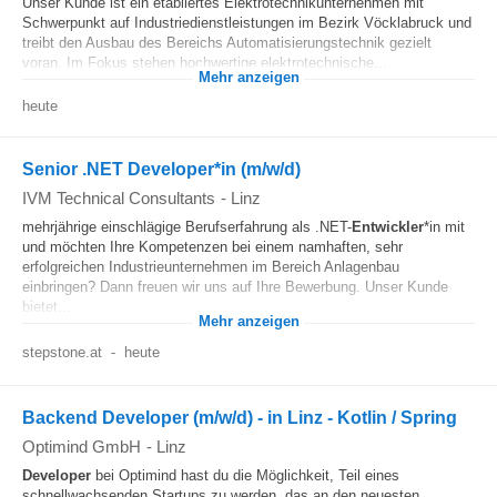
Unser Kunde ist ein etabliertes Elektrotechnikunternehmen mit
Schwerpunkt auf Industriedienstleistungen im Bezirk Vöcklabruck und
treibt den Ausbau des Bereichs Automatisierungstechnik gezielt
voran. Im Fokus stehen hochwertige elektrotechnische...
Mehr anzeigen
heute
Senior .NET Developer*in (m/w/d)
IVM Technical Consultants
-
Linz
mehrjährige einschlägige Berufserfahrung als .NET-
Entwickler
*in mit
und möchten Ihre Kompetenzen bei einem namhaften, sehr
erfolgreichen Industrieunternehmen im Bereich Anlagenbau
einbringen? Dann freuen wir uns auf Ihre Bewerbung. Unser Kunde
bietet...
Mehr anzeigen
stepstone.at
-
heute
Backend Developer (m/w/d) - in Linz - Kotlin / Spring
Optimind GmbH
-
Linz
Developer
bei Optimind hast du die Möglichkeit, Teil eines
schnellwachsenden Startups zu werden, das an den neuesten