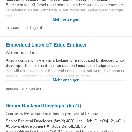
Bereichen von KI forscht und herausragende Anwendungen entwickelt.
Du arbeitest an der Schnittstelle von moderner Backend-Technologie
und KI...
Mehr anzeigen
join.com
-
5 Tage alt
Embedded Linux IoT Edge Engineer
Autonoma
-
Linz
A tech company in Vienna is looking for a motivated Embedded Linux
developer
to implement their product on Linux-based edge devices.
You will take ownership of the embedded Linux software development
domain, integrating IoT gateways based on Yocto...
Mehr anzeigen
appcast.io
-
gestern
Senior Backend Developer (f/m/d)
Siemens Personaldienstleistungen GmbH
-
Linz
Senior Backend
Developer
(f/m/d) 4020 Linz - Job-ID: m3hjik2r, #C++
#SoftwareDevelopment #ITJobs Bei SIEMENS
Personaldienstleistungen (SPDL), einer Tochtergesellschaft der