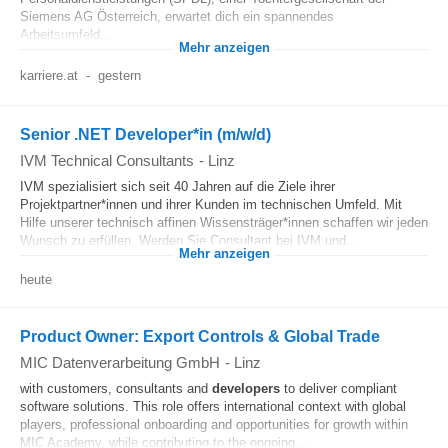
Siemens AG Österreich, erwartet dich ein spannendes
Arbeitsumfeld...
Mehr anzeigen
karriere.at
-
gestern
Senior .NET Developer*in (m/w/d)
IVM Technical Consultants
-
Linz
IVM spezialisiert sich seit 40 Jahren auf die Ziele ihrer
Projektpartner*innen und ihrer Kunden im technischen Umfeld. Mit
Hilfe unserer technisch affinen Wissensträger*innen schaffen wir jeden
Wunsch zu erfüllen. Werden Sie Consultant bei IVM und...
Mehr anzeigen
heute
Product Owner: Export Controls & Global Trade
MIC Datenverarbeitung GmbH
-
Linz
with customers, consultants and
developers
to deliver compliant
software solutions. This role offers international context with global
players, professional onboarding and opportunities for growth within
MIC Academy, while contributing to the ongoing...