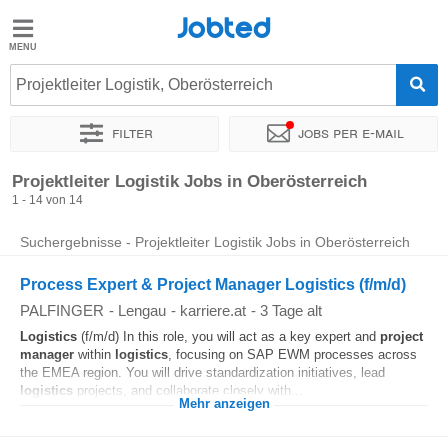
Jobted
Jobted
Jobs
Projektleiter Logistik, Oberösterreich
Filter
Jobs per e-mail
Gehalt
Sortieren nach
Unternehmen
Zeitintensität
Projektleiter Logistik Jobs in Oberösterreich
1 - 14 von 14
Suchergebnisse - Projektleiter Logistik Jobs in Oberösterreich
Process Expert & Project Manager Logistics (f/m/d)
PALFINGER
-
Lengau
-
karriere.at
-
3 Tage alt
Logistics
(f/m/d) In this role, you will act as a key expert and
project
manager
within
logistics
, focusing on SAP EWM processes across
the EMEA region. You will drive standardization initiatives, lead
logistics
projects, and collaborate closely with...
Mehr anzeigen