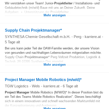
Wir verstärken unser Team! Junior-
Projektleiter
/ Installations- und
Gebäudetechnik (m/w/d) Baue mit uns an Deiner Zukunft. Deine
Aufgaben: • Unterstützung der
Projektleiter
...
Mehr anzeigen
Supply Chain Projektmanager*
SYNTHESA Chemie Gesellschaft m.b.H.
-
Perg
-
karriere.at
-
5 Tage alt
Bei uns kann jeder Teil der DAW-Familie werden, der unsere Vision
von gesunden und nachhaltigen Lebensräumen mitgestalten möchte.
Supply Chain
Projektmanager
* Perg Vollzeit Produktion, Logistik &
Technik JR-10395 Synthesa Das erwartet...
Mehr anzeigen
Project Manager Mobile Robotics (m/w/d)*
TGW Logistics
-
Wels
-
karriere.at
-
6 Tage alt
Project Manager
Mobile Robotics (M/W/D)* In dieser Position bist du
ein Teil des Teams Mobile Robotics Realization". Dieses beschäftigt
sich in einem innovativen und schnell wachsenden Marktumfeld mit
der Konzeptionierung und Auslegung...
Mehr anzeigen