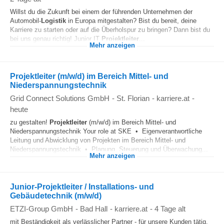
Willst du die Zukunft bei einem der führenden Unternehmen der
Automobil-
Logistik
in Europa mitgestalten? Bist du bereit, deine
Karriere zu starten oder auf die Überholspur zu bringen? Dann bist du
bei uns genau richtig! Junior IT
Projektleiter
...
Mehr anzeigen
Projektleiter (m/w/d) im Bereich Mittel- und
Niederspannungstechnik
Grid Connect Solutions GmbH
-
St. Florian
-
karriere.at
-
heute
zu gestalten!
Projektleiter
(m/w/d) im Bereich Mittel- und
Niederspannungstechnik Your role at SKE • Eigenverantwortliche
Leitung und Abwicklung von Projekten im Bereich Mittel- und
Niederspannungstechnik • Planung, Steuerung und Überwachung...
Mehr anzeigen
Junior-Projektleiter / Installations- und
Gebäudetechnik (m/w/d)
ETZI-Group GmbH
-
Bad Hall
-
karriere.at
-
4 Tage alt
mit Beständigkeit als verlässlicher Partner - für unsere Kunden tätig.