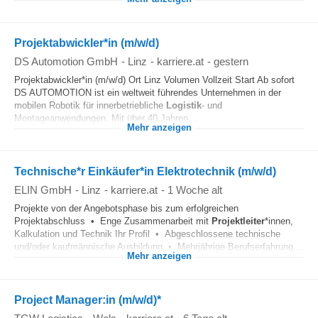
Projektabwickler*in (m/w/d)
DS Automotion GmbH
-
Linz
-
karriere.at
-
gestern
Projektabwickler*in (m/w/d) Ort Linz Volumen Vollzeit Start Ab sofort
DS AUTOMOTION ist ein weltweit führendes Unternehmen in der
mobilen Robotik für innerbetriebliche
Logistik
- und
Montageanwendungen. Mit über 40 Jahren...
Mehr anzeigen
Technische*r Einkäufer*in Elektrotechnik (m/w/d)
ELIN GmbH
-
Linz
-
karriere.at
-
1 Woche alt
Projekte von der Angebotsphase bis zum erfolgreichen
Projektabschluss • Enge Zusammenarbeit mit
Projektleiter
*innen,
Kalkulation und Technik Ihr Profil • Abgeschlossene technische
und/oder kaufmännische Ausbildung • Mehrjährige Berufserfahrung...
Mehr anzeigen
Project Manager:in (m/w/d)*