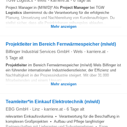
TGW Logistics
-
Wels
-
karriere.at
-
6 Tage alt
Project Manager:in (M/W/D)* Als
Project Manager
bei TGW
Logistics
übernimmst du die Verantwortung für die erfolgreiche
Planung, Umsetzung und Nachbereitung von Kundenaufträgen. Du
stellst sicher, dass alle Projektphasen reibungslos ablaufen...
Mehr anzeigen
Projektleiter im Bereich Fernwärmespeicher (m/w/d)
Bilfinger Industrial Services GmbH
-
Wels
-
karriere.at
-
5 Tage alt
Projektleiter
im Bereich Fernwärmespeicher (m/w/d) Wels Bilfinger ist
ein führender internationaler Industriedienstleister, der Effizienz und
Nachhaltigkeit in der Prozessindustrie steigert. Mit über 31.000
Mitarbeitenden und einem Umsatz...
Mehr anzeigen
Teamleiter*in Einkauf Elektrotechnik (m/w/d)
EBG GmbH
-
Linz
-
karriere.at
-
6 Tage alt
relevanten Einkaufsvolumina • Verantwortung für die Beschaffung in
komplexen Großprojekten • Aufbau und Pflege langfristiger
Partnerschaften mit Lieferanten und Subunternehmen • Enge