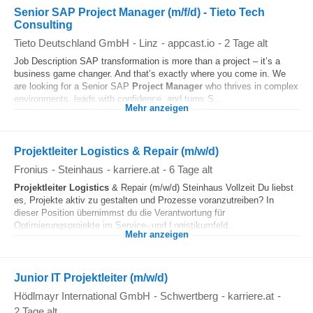
Senior SAP Project Manager (m/f/d) - Tieto Tech
Consulting
Tieto Deutschland GmbH
-
Linz
-
appcast.io
-
2 Tage alt
Job Description SAP transformation is more than a project – it’s a
business game changer. And that’s exactly where you come in. We
are looking for a Senior SAP
Project Manager
who thrives in complex
environments, leads with confidence, and turns S...
Mehr anzeigen
Projektleiter Logistics & Repair (m/w/d)
Fronius
-
Steinhaus
-
karriere.at
-
6 Tage alt
Projektleiter
Logistics
& Repair (m/w/d) Steinhaus Vollzeit Du liebst
es, Projekte aktiv zu gestalten und Prozesse voranzutreiben? In
dieser Position übernimmst du die Verantwortung für
Optimierungsprojekte im Service- und Logistikumfeld...
Mehr anzeigen
Junior IT Projektleiter (m/w/d)
Hödlmayr International GmbH
-
Schwertberg
-
karriere.at
-
2 Tage alt