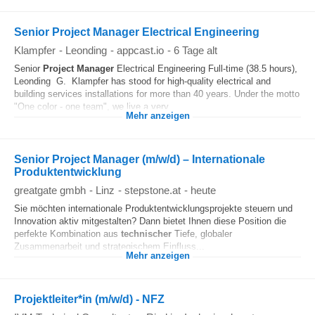
Senior Project Manager Electrical Engineering
Klampfer
-
Leonding
-
appcast.io
-
6 Tage alt
Senior
Project Manager
Electrical Engineering Full-time (38.5 hours),
Leonding G. Klampfer has stood for high-quality electrical and
building services installations for more than 40 years. Under the motto
"One color - one team", we live a very...
Mehr anzeigen
Senior Project Manager (m/w/d) – Internationale
Produktentwicklung
greatgate gmbh
-
Linz
-
stepstone.at
-
heute
Sie möchten internationale Produktentwicklungsprojekte steuern und
Innovation aktiv mitgestalten? Dann bietet Ihnen diese Position die
perfekte Kombination aus
technischer
Tiefe, globaler
Zusammenarbeit und strategischem Einfluss...
Mehr anzeigen
Projektleiter*in (m/w/d) - NFZ