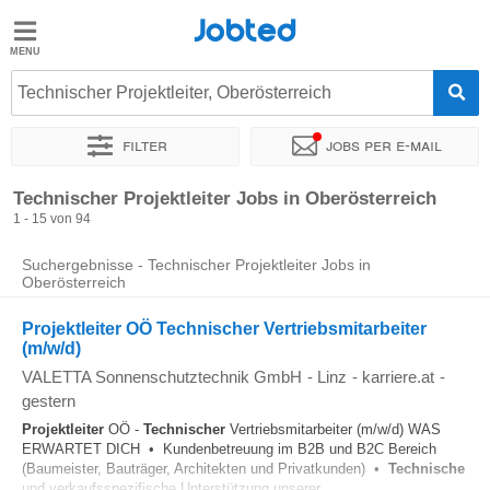
Jobted
Jobted
Jobs
Technischer Projektleiter, Oberösterreich
Filter
Jobs per e-mail
Gehalt
Sortieren nach
Unternehmen
Personaldienstleister
Zeitin
Technischer Projektleiter Jobs in Oberösterreich
1 - 15 von 94
Suchergebnisse - Technischer Projektleiter Jobs in
Oberösterreich
Projektleiter OÖ Technischer Vertriebsmitarbeiter
(m/w/d)
VALETTA Sonnenschutztechnik GmbH
-
Linz
-
karriere.at
-
gestern
Projektleiter
OÖ -
Technischer
Vertriebsmitarbeiter (m/w/d) WAS
ERWARTET DICH • Kundenbetreuung im B2B und B2C Bereich
(Baumeister, Bauträger, Architekten und Privatkunden) •
Technische
und verkaufsspezifische Unterstützung unserer...