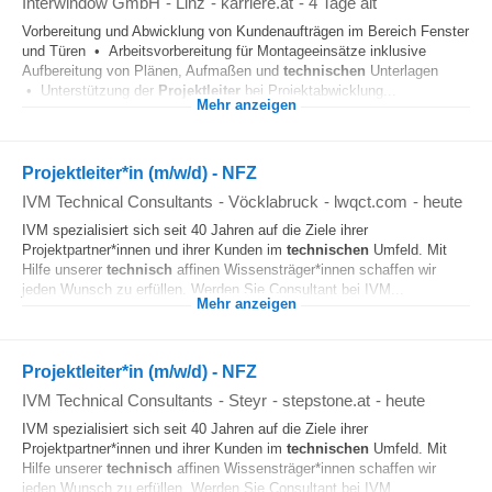
Interwindow GmbH
-
Linz
-
karriere.at
-
4 Tage alt
Vorbereitung und Abwicklung von Kundenaufträgen im Bereich Fenster
und Türen • Arbeitsvorbereitung für Montageeinsätze inklusive
Aufbereitung von Plänen, Aufmaßen und
technischen
Unterlagen
• Unterstützung der
Projektleiter
bei Projektabwicklung...
Mehr anzeigen
Projektleiter*in (m/w/d) - NFZ
IVM Technical Consultants
-
Vöcklabruck
-
lwqct.com
-
heute
IVM spezialisiert sich seit 40 Jahren auf die Ziele ihrer
Projektpartner*innen und ihrer Kunden im
technischen
Umfeld. Mit
Hilfe unserer
technisch
affinen Wissensträger*innen schaffen wir
jeden Wunsch zu erfüllen. Werden Sie Consultant bei IVM...
Mehr anzeigen
Projektleiter*in (m/w/d) - NFZ
IVM Technical Consultants
-
Steyr
-
stepstone.at
-
heute
IVM spezialisiert sich seit 40 Jahren auf die Ziele ihrer
Projektpartner*innen und ihrer Kunden im
technischen
Umfeld. Mit
Hilfe unserer
technisch
affinen Wissensträger*innen schaffen wir
jeden Wunsch zu erfüllen. Werden Sie Consultant bei IVM...