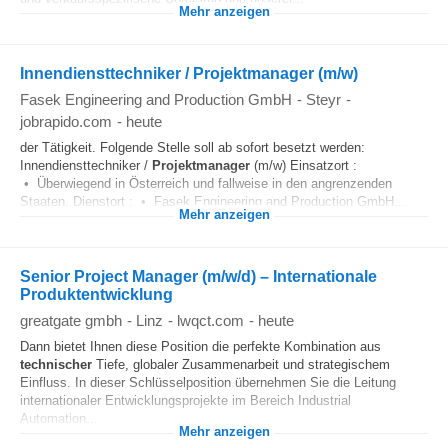
Mehr anzeigen
Innendiensttechniker / Projektmanager (m/w)
Fasek Engineering and Production GmbH
-
Steyr
-
jobrapido.com
-
heute
der Tätigkeit. Folgende Stelle soll ab sofort besetzt werden:
Innendiensttechniker /
Projektmanager
(m/w) Einsatzort :
• Überwiegend in Österreich und fallweise in den angrenzenden
Staaten. Dienstort : • Fasek Engineering and Production GmbH...
Mehr anzeigen
Senior Project Manager (m/w/d) – Internationale
Produktentwicklung
greatgate gmbh
-
Linz
-
lwqct.com
-
heute
Dann bietet Ihnen diese Position die perfekte Kombination aus
technischer
Tiefe, globaler Zusammenarbeit und strategischem
Einfluss. In dieser Schlüsselposition übernehmen Sie die Leitung
internationaler Entwicklungsprojekte im Bereich Industrial
Automation...
Mehr anzeigen