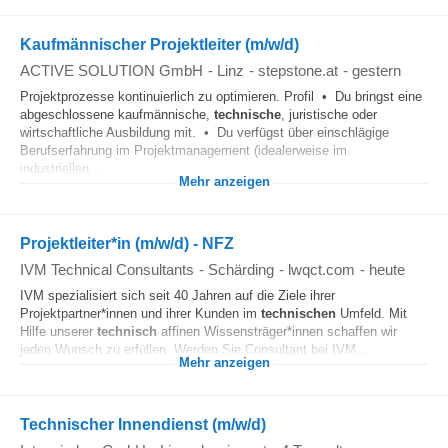
Kaufmännischer Projektleiter (m/w/d)
ACTIVE SOLUTION GmbH
-
Linz
-
stepstone.at
-
gestern
Projektprozesse kontinuierlich zu optimieren. Profil • Du bringst eine
abgeschlossene kaufmännische,
technische
, juristische oder
wirtschaftliche Ausbildung mit. • Du verfügst über einschlägige
Berufserfahrung im Projektmanagement (idealerweise im
industriellen...
Mehr anzeigen
Projektleiter*in (m/w/d) - NFZ
IVM Technical Consultants
-
Schärding
-
lwqct.com
-
heute
IVM spezialisiert sich seit 40 Jahren auf die Ziele ihrer
Projektpartner*innen und ihrer Kunden im
technischen
Umfeld. Mit
Hilfe unserer
technisch
affinen Wissensträger*innen schaffen wir
jeden Wunsch zu erfüllen. Werden Sie Consultant bei IVM...
Mehr anzeigen
Technischer Innendienst (m/w/d)