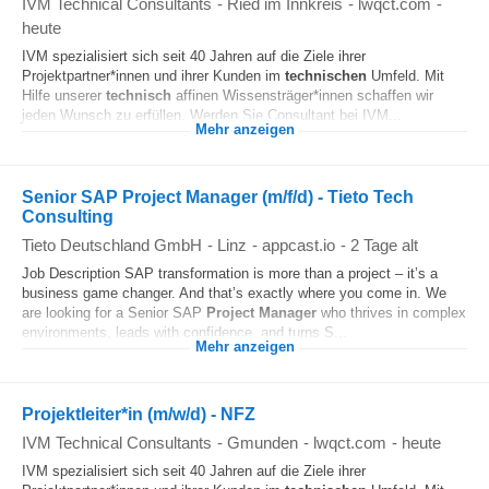
IVM Technical Consultants
-
Ried im Innkreis
-
lwqct.com
-
heute
IVM spezialisiert sich seit 40 Jahren auf die Ziele ihrer
Projektpartner*innen und ihrer Kunden im
technischen
Umfeld. Mit
Hilfe unserer
technisch
affinen Wissensträger*innen schaffen wir
jeden Wunsch zu erfüllen. Werden Sie Consultant bei IVM...
Mehr anzeigen
Senior SAP Project Manager (m/f/d) - Tieto Tech
Consulting
Tieto Deutschland GmbH
-
Linz
-
appcast.io
-
2 Tage alt
Job Description SAP transformation is more than a project – it’s a
business game changer. And that’s exactly where you come in. We
are looking for a Senior SAP
Project Manager
who thrives in complex
environments, leads with confidence, and turns S...
Mehr anzeigen
Projektleiter*in (m/w/d) - NFZ
IVM Technical Consultants
-
Gmunden
-
lwqct.com
-
heute
IVM spezialisiert sich seit 40 Jahren auf die Ziele ihrer