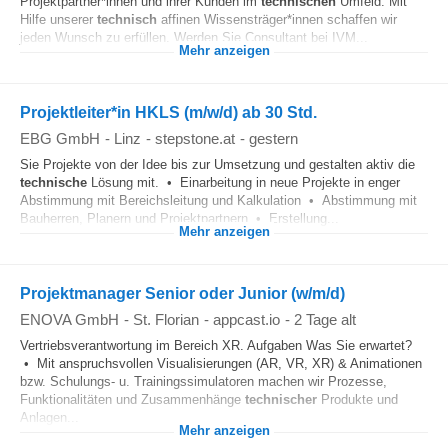
Projektpartner*innen und ihrer Kunden im
technischen
Umfeld. Mit
Hilfe unserer
technisch
affinen Wissensträger*innen schaffen wir
jeden Wunsch zu erfüllen. Werden Sie Consultant bei IVM...
Mehr anzeigen
Projektleiter*in HKLS (m/w/d) ab 30 Std.
EBG GmbH
-
Linz
-
stepstone.at
-
gestern
Sie Projekte von der Idee bis zur Umsetzung und gestalten aktiv die
technische
Lösung mit. • Einarbeitung in neue Projekte in enger
Abstimmung mit Bereichsleitung und Kalkulation • Abstimmung mit
Bauherren, Planern und Projektpartnern • Erstellung...
Mehr anzeigen
Projektmanager Senior oder Junior (w/m/d)
ENOVA GmbH
-
St. Florian
-
appcast.io
-
2 Tage alt
Vertriebsverantwortung im Bereich XR. Aufgaben Was Sie erwartet?
• Mit anspruchsvollen Visualisierungen (AR, VR, XR) & Animationen
bzw. Schulungs- u. Trainingssimulatoren machen wir Prozesse,
Funktionalitäten und Zusammenhänge
technischer
Produkte und
Anlagen...
Mehr anzeigen