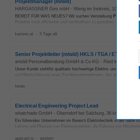
Projektmanager (m/w/d)
HARGASSNER Ges mbH
-
Weng im Innkreis
, 10 km von B
BEREIT FÜR WAS NEUES? Wir suchen Verstärkung
Projektmanag
Projekte noch effizienter und nachhaltiger zu gestalten, suchen...
karriere.at
-
3 Tage alt
Senior Projektleiter (m/w/d) HKLS / TGA / ET
aristid Personalberatung GmbH & Co KG
-
Ried im Innkreis
,
Unser Kunde stehtfür qualitativ hochwertige Elektro- und Haustechn
und Wertschätzung eines Familienunternehmens, das generationsüber
heute
Electrical Engineering Project Lead
whatchado GmbH
-
Oberndorf bei Salzburg
, 36 km von Brau
Ein führendes Unternehmen im Bereich Elektrotechnik in der Nähe v
Leitung und Planung von Elektroprojekten, die Führung von Mitarbeite
appcast.io
-
gestern