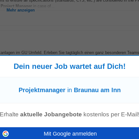
s to ensure all specifications (standards, CTS, etc.) are considered in the P
d
Project Manager
in case of...
Mehr anzeigen
ikanlagen im GU Umfeld. Erleben Sie tagtäglich einen ganz besonderen Teamsp
greifend denkt und handelt....
Mehr anzeigen
Dein neuer Job wartet auf Dich!
Projektmanager
in
Braunau am Inn
 33 km von Braunau am Inn
ensttechniker /
Projektmanager
(m/w) Einsatzort : • Überwiegend in Österrei
ering and Production GmbH...
Erhalte
aktuelle Jobangebote
kostenlos per E-Mail
Mehr anzeigen
Mit Google anmelden