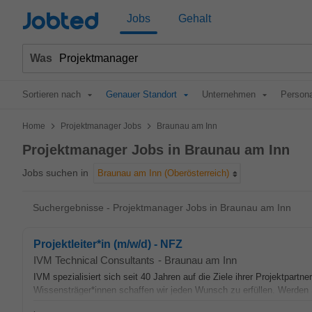
Jobted
Jobs
Gehalt
Was
Sortieren nach
Genauer Standort
Unternehmen
Persona
>
>
Home
Projektmanager Jobs
Braunau am Inn
Projektmanager Jobs in Braunau am Inn
Jobs suchen in
Braunau am Inn (Oberösterreich)
Suchergebnisse - Projektmanager Jobs in Braunau am Inn
Projektleiter*in (m/w/d) - NFZ
IVM Technical Consultants
-
Braunau am Inn
IVM spezialisiert sich seit 40 Jahren auf die Ziele ihrer Projektpart
Wissensträger*innen schaffen wir jeden Wunsch zu erfüllen. Werden 