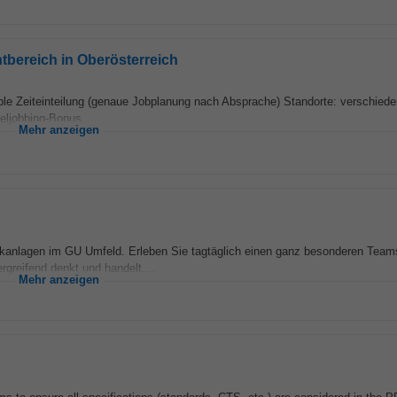
ntbereich in Oberösterreich
xible Zeiteinteilung (genaue Jobplanung nach Absprache) Standorte: verschied
eljobbing-Bonus...
Mehr anzeigen
nikanlagen im GU Umfeld. Erleben Sie tagtäglich einen ganz besonderen Teams
greifend denkt und handelt....
Mehr anzeigen