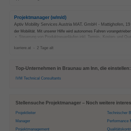
Projektmanager (w/m/d)
Aptiv Mobility Services Austria MAT. GmbH
-
Mattighofen
, 1
der Mobilität. Mit unserer Hilfe wird autonomes Fahren vorangetriebe
• Steuerung von Produktneuanläufen inkl. Termin-, Kosten- und Qua
karriere.at
-
2 Tage alt
Top-Unternehmen in Braunau am Inn, die einstellen:
IVM Technical Consultants
Stellensuche Projektmanager – Noch weitere intere
Projektleiter
Technischer B
Manager
Performance 
Projektmanagement
Qualitätskontr