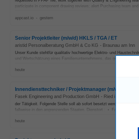
requested in PPAP file; work together with Quality & Engineering team
participate in component drawing reviews; alert Purchasing team an
appcast.io
-
gestern
Senior Projektleiter (m/w/d) HKLS / TGA / ET
aristid Personalberatung GmbH & Co KG
-
Braunau am Inn
Unser Kunde stehtfür qualitativ hochwertige Elektro- und Haustechn
und Wertschätzung eines Familienunternehmens, das generationsüber
heute
Innendiensttechniker / Projektmanager (m/w)
Fasek Engineering and Production GmbH
-
Ried im Innkreis
,
der Tätigkeit. Folgende Stelle soll ab sofort besetzt werden: Innendi
fallweise in den angrenzenden Staaten. Dienstort : • Fasek Engine
heute