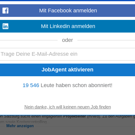
raunau am Inn
Mit Facebook anmelden
er
(m/w/d) Ort: Weng im Innkreis Beschäftigung: Vollzeit Um unsere interne
Mit Linkedin anmelden
Mehr anzeigen
oder
 33 km von Braunau am Inn
ikanlagen im GU Umfeld. Erleben Sie tagtäglich einen ganz besonderen Teamsp
greifend denkt und handelt....
Mehr anzeigen
19 546
Leute haben schon abonniert!
nau am Inn
on Salzburg sucht einen engagierten
Projektleiter
(m/w/d). Zu den Aufgaben g
rn sowie Kostencontrolling...
Mehr anzeigen