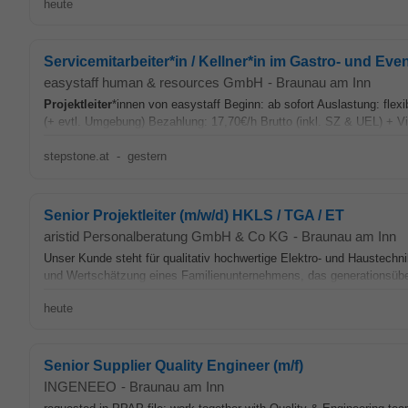
heute
Servicemitarbeiter*in / Kellner*in im Gastro- und Eve
easystaff human & resources GmbH
-
Braunau am Inn
Projektleiter
*innen von easystaff Beginn: ab sofort Auslastung: fle
(+ evtl. Umgebung) Bezahlung: 17,70€/h Brutto (inkl. SZ & UEL) + Vi
stepstone.at
-
gestern
Senior Projektleiter (m/w/d) HKLS / TGA / ET
aristid Personalberatung GmbH & Co KG
-
Braunau am Inn
Unser Kunde steht für qualitativ hochwertige Elektro- und Haustech
und Wertschätzung eines Familienunternehmens, das generationsüber
heute
Senior Supplier Quality Engineer (m/f)
INGENEEO
-
Braunau am Inn