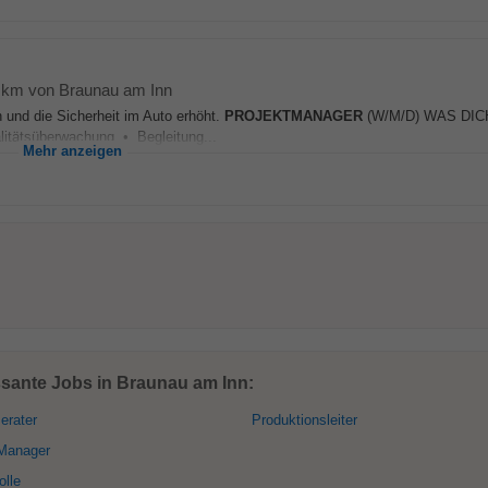
9 km von Braunau am Inn
n und die Sicherheit im Auto erhöht.
PROJEKTMANAGER
(W/M/D) WAS DI
litätsüberwachung • Begleitung...
Mehr anzeigen
ssante Jobs in Braunau am Inn:
erater
Produktionsleiter
Manager
olle