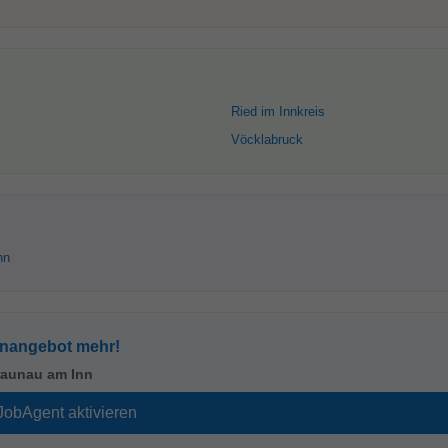
Ried im Innkreis
Vöcklabruck
nn
enangebot mehr!
raunau am Inn