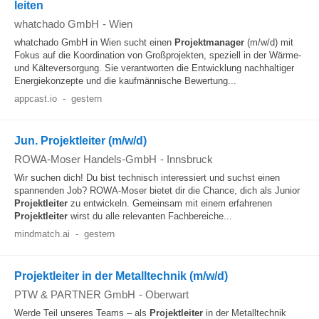
leiten
whatchado GmbH
-
Wien
whatchado GmbH in Wien sucht einen
Projektmanager
(m/w/d) mit
Fokus auf die Koordination von Großprojekten, speziell in der Wärme-
und Kälteversorgung. Sie verantworten die Entwicklung nachhaltiger
Energiekonzepte und die kaufmännische Bewertung...
appcast.io
-
gestern
Jun. Projektleiter (m/w/d)
ROWA-Moser Handels-GmbH
-
Innsbruck
Wir suchen dich! Du bist technisch interessiert und suchst einen
spannenden Job? ROWA-Moser bietet dir die Chance, dich als Junior
Projektleiter
zu entwickeln. Gemeinsam mit einem erfahrenen
Projektleiter
wirst du alle relevanten Fachbereiche...
mindmatch.ai
-
gestern
Projektleiter in der Metalltechnik (m/w/d)
PTW & PARTNER GmbH
-
Oberwart
Werde Teil unseres Teams – als
Projektleiter
in der Metalltechnik