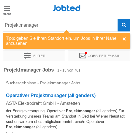
Jobted
Jobted
Jobs
Projektmanager
Tipp: geben Sie Ihren Standort ein, um Jobs in Ihrer Nähe
Gehalt
anzusehen
Filter
Jobs per e-mail
Sortieren nach
Unternehmen
Personaldienstleister
Vertra
Projektmanager Jobs
1 - 15 von 761
Suchergebnisse - Projektmanager Jobs
Operativer Projektmanager (all genders)
ASTA Elektrodraht GmbH
-
Amstetten
der Energieversorgung. Operativer
Projektmanager
(all genders) Zur
Verstärkung unseres Teams am Standort in Oed bei Wiener Neustadt
suchen wir zum ehestmöglichen Eintritt eine/n Operativer
Projektmanager
(all genders)....