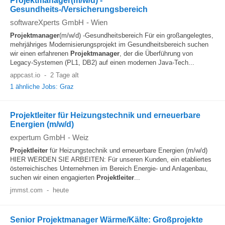
Projektmanager(m/w/d) -
Gesundheits-/Versicherungsbereich
softwareXperts GmbH
-
Wien
Projektmanager
(m/w/d) -Gesundheitsbereich Für ein großangelegtes,
mehrjähriges Modernisierungsprojekt im Gesundheitsbereich suchen
wir einen erfahrenen
Projektmanager
, der die Überführung von
Legacy-Systemen (PL1, DB2) auf einen modernen Java-Tech...
appcast.io
-
2 Tage alt
1 ähnliche Jobs: Graz
Projektleiter für Heizungstechnik und erneuerbare
Energien (m/w/d)
expertum GmbH
-
Weiz
Projektleiter
für Heizungstechnik und erneuerbare Energien (m/w/d)
HIER WERDEN SIE ARBEITEN: Für unseren Kunden, ein etabliertes
österreichisches Unternehmen im Bereich Energie- und Anlagenbau,
suchen wir einen engagierten
Projektleiter
...
jmmst.com
-
heute
Senior Projektmanager Wärme/Kälte: Großprojekte