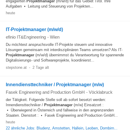
engagierten
Projektmanager
(m/w/d) für das Gebiet Tirol. Ihre
Aufgaben • Leitung und Steuerung von Projekten...
heute
IT-Projektmanager (m/w/d)
efinio IT&Engineering
-
Wien
Du möchtest anspruchsvolle IT-Projekte steuern und innovative
Lösungen gemeinsam mit interdisziplinären Teams umsetzen? Als IT-
Projektmanager
(m/w/d) übernimmst du Verantwortung für spannende
Digitalisierungs- und Softwareprojekte, koordinierst...
stepstone.at
-
2 Tage alt
Innendiensttechniker / Projektmanager (m/w)
Fasek Engineering and Production GmbH
-
Vöcklabruck
der Tätigkeit. Folgende Stelle soll ab sofort besetzt werden:
Innendiensttechniker /
Projektmanager
(m/w) Einsatzort :
• Überwiegend in Österreich und fallweise in den angrenzenden
Staaten. Dienstort : • Fasek Engineering and Production GmbH...
heute
22 ähnliche Jobs: Bludenz, Amstetten, Hallein, Leoben, Dornbirn...