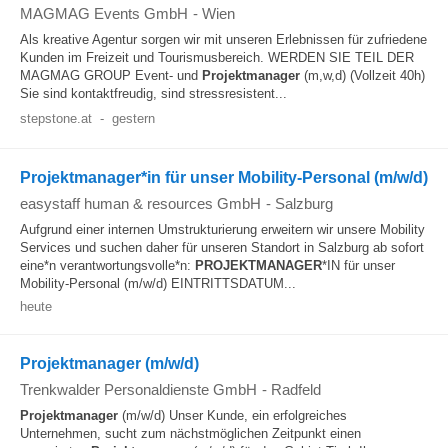
MAGMAG Events GmbH
-
Wien
Als kreative Agentur sorgen wir mit unseren Erlebnissen für zufriedene
Kunden im Freizeit und Tourismusbereich. WERDEN SIE TEIL DER
MAGMAG GROUP Event- und
Projektmanager
(m,w,d) (Vollzeit 40h)
Sie sind kontaktfreudig, sind stressresistent...
stepstone.at
-
gestern
Projektmanager*in für unser Mobility-Personal (m/w/d)
easystaff human & resources GmbH
-
Salzburg
Aufgrund einer internen Umstrukturierung erweitern wir unsere Mobility
Services und suchen daher für unseren Standort in Salzburg ab sofort
eine*n verantwortungsvolle*n:
PROJEKTMANAGER
*IN für unser
Mobility-Personal (m/w/d) EINTRITTSDATUM...
heute
Projektmanager (m/w/d)
Trenkwalder Personaldienste GmbH
-
Radfeld
Projektmanager
(m/w/d) Unser Kunde, ein erfolgreiches
Unternehmen, sucht zum nächstmöglichen Zeitpunkt einen