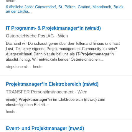
heute
6 ähnliche Jobs: Gänserndorf, St. Pölten, Gmünd, Mistelbach, Bruck
an der Leitha...
IT Programm- & Projektmanager*in (w/m/d)
Österreichische Post AG
-
Wien
Das sind wir Du schaust gerne über den Tellerrand hinaus und hast
Lust, Teil einer eigenen Projektmanagement-Community zu sein?
Ausgezeichnet! Dann bist du bei uns als IT-
Projektmanager
*in
absolut richtig. Wir entwickeln bei der Österreichischen...
stepstone.at
-
heute
Projektmanager*in Elektrobereich (m/w/d)
TRANSFER Personalmanagement
-
Wien
eine(n)
Projektmanager
*in im Elektrobereich (m/w/d) zum
ehestmöglichen Eintritt....
heute
Event- und Projektmanager (m,w,d)