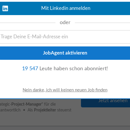
Experiences. Du agierst als Brücke
Mit Linkedin anmelden
oder
gestern
Jetzt ansehen
n Bereichen IT und Engineering entwickeln
en Branchen in Österreich. Unser Team
19 547
Leute haben schon abonniert!
Jetzt ansehen
tegic-
Project-Manager
" für die
erantwortlich • Als
Projektleiter
steuerst