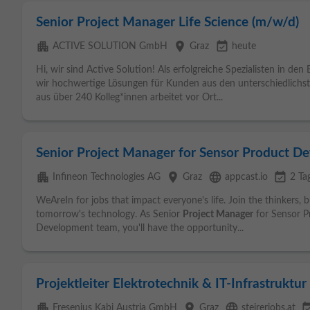
Senior Project Manager Life Science (m/w/d)
apartment
place
event_available
ACTIVE SOLUTION GmbH
Graz
heute
Hi, wir sind Active Solution! Als erfolgreiche Spezialisten in de
wir hochwertige Lösungen für Kunden aus den unterschiedlichst
aus über 240 Kolleg*innen arbeitet vor Ort...
Senior Project Manager for Sensor Product De
apartment
place
language
event_available
Infineon Technologies AG
Graz
appcast.io
2 Ta
WeAreIn for jobs that impact everyone's life. Join the thinkers, 
tomorrow's technology. As Senior
Project Manager
for Sensor P
Development team, you'll have the opportunity...
Projektleiter Elektrotechnik & IT-Infrastruktu
apartment
place
language
event_ava
Fresenius Kabi Austria GmbH
Graz
steirerjobs.at