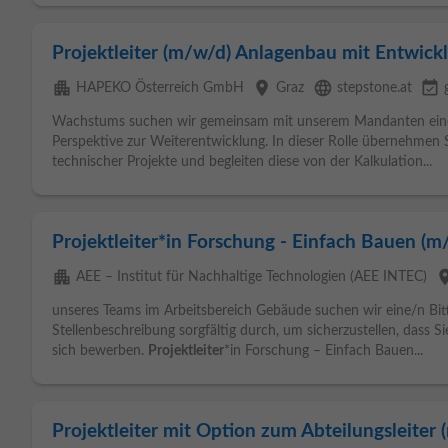
Projektleiter (m/w/d) Anlagenbau mit Entwick
apartment
place
language
event_available
HAPEKO Österreich GmbH
Graz
stepstone.at
Wachstums suchen wir gemeinsam mit unserem Mandanten ei
Perspektive zur Weiterentwicklung. In dieser Rolle übernehmen S
technischer Projekte und begleiten diese von der Kalkulation...
Projektleiter*in Forschung - Einfach Bauen (m/w
apartment
pla
AEE – Institut für Nachhaltige Technologien (AEE INTEC)
unseres Teams im Arbeitsbereich Gebäude suchen wir eine/n Bitt
Stellenbeschreibung sorgfältig durch, um sicherzustellen, dass Sie
sich bewerben.
Projektleiter
*in Forschung – Einfach Bauen...
Projektleiter mit Option zum Abteilungsleite