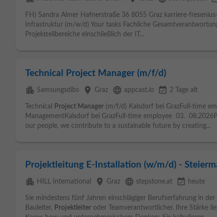
FH) Sandra Almer Hafnerstraße 36 8055 Graz karriere-fresenius
Infrastruktur (m/w/d) Your tasks Fachliche Gesamtverantwortung
Projektteilbereiche einschließlich der IT...
Technical Project Manager (m/f/d)
apartment
place
language
event_available
Samsungsdibs
Graz
appcast.io
2 Tage alt
Technical
Project Manager
(m/f/d) Kalsdorf bei GrazFull-time 
ManagementKalsdorf bei GrazFull-time employee 03. 08.2026
our people, we contribute to a sustainable future by creating...
Projektleitung E-Installation (w/m/d) - Steierm
apartment
place
language
event_available
HILL International
Graz
stepstone.at
heute
Sie mindestens fünf Jahren einschlägiger Berufserfahrung in der
Bauleiter,
Projektleiter
oder Teamverantwortlicher. Ihre Stärke li