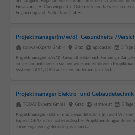
der Tätigkeit. Folgende Stelle soll ab sofort besetzt werden: Inn
Einsatzort : • Überwiegend in Österreich und fallweise in den 
Engineering and Production GmbH...
Projektmanager(m/w/d) -Gesundheits-/Versic
apartment
place
language
event_available
softwareXperts GmbH
Graz
appcast.io
5 Tage 
Projektmanager
(m/w/d) -Gesundheitsbereich Für ein großangele
im Gesundheitsbereich suchen wir einen erfahrenen
Projektman
Systemen (PL1, DB2) auf einen modernen Java-Tech...
Projektmanager Elektro- und Gebäudetechnik
apartment
place
language
event_available
TODAY Experts GmbH
Graz
karriere.at
5 Tage 
Projektmanager
Elektro- und Gebäudetechnik (m/w/d) Willko
Experts GRAZ ist ein österreichisches Projektberatungsunterneh
sowie Engineering-Bereich spezialisiert...