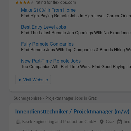
Suchergebnisse - Projektmanager Jobs in Graz
Innendiensttechniker / Projektmanager (m/w)
apartment
place
event_available
Fasek Engineering and Production GmbH
Graz
heu