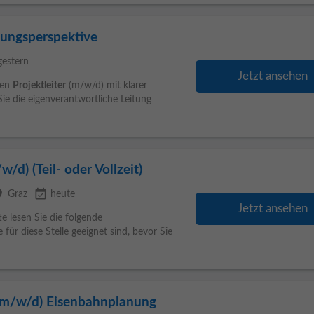
lungsperspektive
gestern
Jetzt ansehen
nen
Projektleiter
(m/w/d) mit klarer
ie die eigenverantwortliche Leitung
/d) (Teil- oder Vollzeit)
ce
event_available
Graz
heute
Jetzt ansehen
e lesen Sie die folgende
 für diese Stelle geeignet sind, bevor Sie
r (m/w/d) Eisenbahnplanung