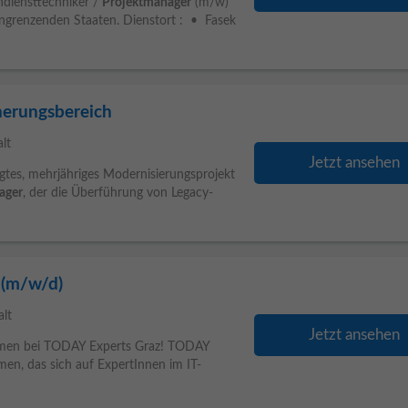
endiensttechniker /
Projektmanager
(m/w)
angrenzenden Staaten. Dienstort : • Fasek
herungsbereich
alt
Jetzt ansehen
gtes, mehrjähriges Modernisierungsprojekt
ager
, der die Überführung von Legacy-
 (m/w/d)
alt
Jetzt ansehen
mmen bei TODAY Experts Graz! TODAY
men, das sich auf ExpertInnen im IT-