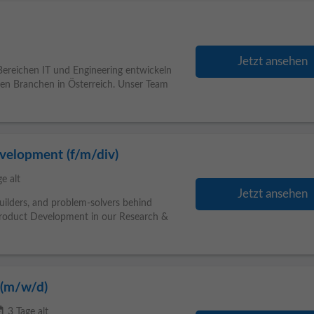
Jetzt ansehen
n Bereichen IT und Engineering entwickeln
en Branchen in Österreich. Unser Team
velopment (f/m/div)
ge alt
Jetzt ansehen
builders, and problem-solvers behind
roduct Development in our Research &
r (m/w/d)
ilable
3 Tage alt