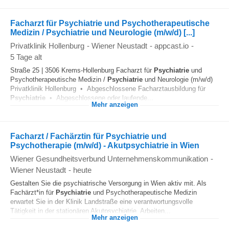
Facharzt für Psychiatrie und Psychotherapeutische
Medizin / Psychiatrie und Neurologie (m/w/d) [...]
Privatklinik Hollenburg
-
Wiener Neustadt
-
appcast.io
-
5 Tage alt
Straße 25 | 3506 Krems-Hollenburg Facharzt für
Psychiatrie
und
Psychotherapeutische Medizin /
Psychiatrie
und Neurologie (m/w/d)
Privatklinik Hollenburg • Abgeschlossene Facharztausbildung für
Psychiatrie
• Abgeschlossene oder laufende...
Mehr anzeigen
Facharzt / Fachärztin für Psychiatrie und
Psychotherapie (m/w/d) - Akutpsychiatrie in Wien
Wiener Gesundheitsverbund Unternehmenskommunikation
-
Wiener Neustadt
-
heute
Gestalten Sie die psychiatrische Versorgung in Wien aktiv mit. Als
Fachärzt*in für
Psychiatrie
und Psychotherapeutische Medizin
erwartet Sie in der Klinik Landstraße eine verantwortungsvolle
Tätigkeit in der stationären Akutpsychiatrie. Arbeiten...
Mehr anzeigen