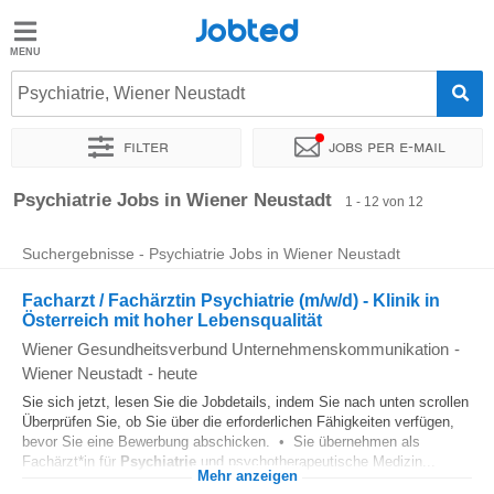
Jobted
Jobted
Jobs
Psychiatrie, Wiener Neustadt
Filter
Jobs per e-mail
Gehalt
Sortieren nach
Genauer Standort
Unternehmen
Zeitintens
Psychiatrie Jobs in Wiener Neustadt
1 - 12 von 12
Suchergebnisse - Psychiatrie Jobs in Wiener Neustadt
Facharzt / Fachärztin Psychiatrie (m/w/d) - Klinik in
Österreich mit hoher Lebensqualität
Wiener Gesundheitsverbund Unternehmenskommunikation
-
Wiener Neustadt
-
heute
Sie sich jetzt, lesen Sie die Jobdetails, indem Sie nach unten scrollen
Überprüfen Sie, ob Sie über die erforderlichen Fähigkeiten verfügen,
bevor Sie eine Bewerbung abschicken. • Sie übernehmen als
Fachärzt*in für
Psychiatrie
und psychotherapeutische Medizin...
Mehr anzeigen