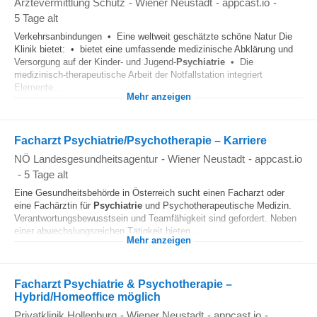
Ärztevermittlung Schütz
-
Wiener Neustadt
-
appcast.io
-
5 Tage alt
Verkehrsanbindungen • Eine weltweit geschätzte schöne Natur Die
Klinik bietet: • bietet eine umfassende medizinische Abklärung und
Versorgung auf der Kinder- und Jugend-
Psychiatrie
• Die
medizinisch-therapeutische Arbeit der Notfallstation integriert
Elemente...
Mehr anzeigen
Facharzt Psychiatrie/Psychotherapie – Karriere
NÖ Landesgesundheitsagentur
-
Wiener Neustadt
-
appcast.io
-
5 Tage alt
Eine Gesundheitsbehörde in Österreich sucht einen Facharzt oder
eine Fachärztin für
Psychiatrie
und Psychotherapeutische Medizin.
Verantwortungsbewusstsein und Teamfähigkeit sind gefordert. Neben
einer abwechslungsreichen Tätigkeit bieten...
Mehr anzeigen
Facharzt Psychiatrie & Psychotherapie –
Hybrid/Homeoffice möglich
Privatklinik Hollenburg
-
Wiener Neustadt
-
appcast.io
-