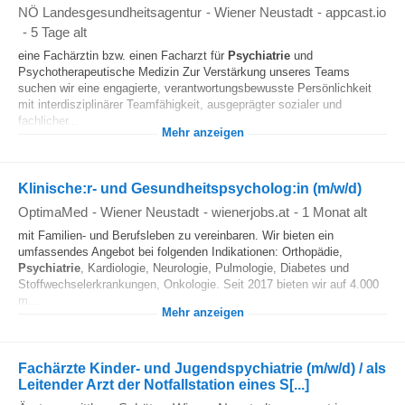
NÖ Landesgesundheitsagentur
-
Wiener Neustadt
-
appcast.io
-
5 Tage alt
eine Fachärztin bzw. einen Facharzt für
Psychiatrie
und
Psychotherapeutische Medizin Zur Verstärkung unseres Teams
suchen wir eine engagierte, verantwortungsbewusste Persönlichkeit
mit interdisziplinärer Teamfähigkeit, ausgeprägter sozialer und
fachlicher...
Mehr anzeigen
Klinische:r- und Gesundheitspsycholog:in (m/w/d)
OptimaMed
-
Wiener Neustadt
-
wienerjobs.at
-
1 Monat alt
mit Familien- und Berufsleben zu vereinbaren. Wir bieten ein
umfassendes Angebot bei folgenden Indikationen: Orthopädie,
Psychiatrie
, Kardiologie, Neurologie, Pulmologie, Diabetes und
Stoffwechselerkrankungen, Onkologie. Seit 2017 bieten wir auf 4.000
m...
Mehr anzeigen
Fachärzte Kinder- und Jugendspychiatrie (m/w/d) / als
Leitender Arzt der Notfallstation eines S[...]