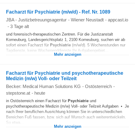
Facharzt für Psychiatrie (m/w/d) - Ref. Nr. 1089
JBA - Justizbetreuungsagentur
-
Wiener Neustadt
-
appcast.io
-
3 Tage alt
und forensisch-therapeutischen Zentren. Für die Justizanstalt
Korneuburg, Landesgerichtsplatz 1, 2100 Korneuburg, suchen wir ab
sofort einen Facharzt für
Psychiatrie
(m/w/d). 5 Wochenstunden nur
Tagdienste, keine Wochenenddienste Ihr Aufgabengebiet...
Mehr anzeigen
Facharzt für Psychiatrie und psychotherapeutische
Medizin (m/w) Voll- oder Teilzeit
Becker: Medical Human Solutions KG
-
Ostösterreich
-
stepstone.at
-
heute
in Ostösterreich einen Facharzt für
Psychiatrie
und
psychotherapeutische Medizin (m/w) Voll- oder Teilzeit Aufgaben • Je
nach Ihrer beruflichen Ausrichtung können Sie in unterschiedlichen
Bereichen Fuß fassen, bzw. sich auf Wunsch auch weiterentwickeln.
So etwa...
Mehr anzeigen