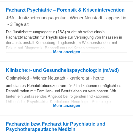
Facharzt Psychiatrie – Forensik & Krisenintervention
JBA - Justizbetreuungsagentur
-
Wiener Neustadt
-
appcast.io
-
3 Tage alt
Die Justizbetreuungsagentur (JBA) sucht ab sofort eine/n
Facharzt/fachärztin für
Psychiatrie
zur Versorgung von Insassen in
der Justizanstalt Korneuburg. Tagdienste, 5 Wochenstunden, mit
Fokus auf Diagnostik, Behandlung und Krisenintervention...
Mehr anzeigen
Klinische:r- und Gesundheitspsycholog:in (m/w/d)
OptimaMed
-
Wiener Neustadt
-
karriere.at
-
heute
ambulantes Rehabilitationszentrum für 7 Indikationen ermöglicht es,
Rehabilitation mit Familien- und Berufsleben zu vereinbaren. Wir
bieten ein umfassendes Angebot bei folgenden Indikationen:
Orthopädie,
Psychiatrie
, Kardiologie, Neurologie, Pulmologie...
Mehr anzeigen
Fachärztin bzw. Facharzt für Psychiatrie und
Psychotherapeutische Medizin