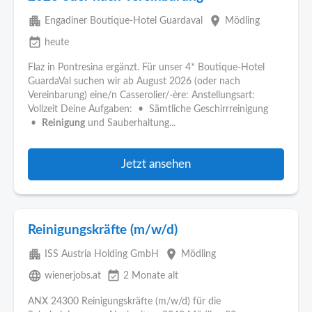
apartment
place
Engadiner Boutique-Hotel Guardaval
Mödling
event_available
heute
Flaz in Pontresina ergänzt. Für unser 4* Boutique-Hotel
GuardaVal suchen wir ab August 2026 (oder nach
Vereinbarung) eine/n Casserolier/-ère: Anstellungsart:
Vollzeit Deine Aufgaben: • Sämtliche Geschirrreinigung
•
Reinigung
und Sauberhaltung...
Jetzt ansehen
Reinigungskräfte (m/w/d)
apartment
place
ISS Austria Holding GmbH
Mödling
language
event_available
wienerjobs.at
2 Monate alt
ANX 24300 Reinigungskräfte (m/w/d) für die