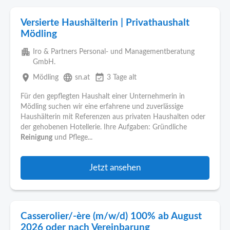
Versierte Haushälterin | Privathaushalt
Mödling
apartment
Iro & Partners Personal- und Managementberatung
GmbH.
place
language
event_available
Mödling
sn.at
3 Tage alt
Für den gepflegten Haushalt einer Unternehmerin in
Mödling suchen wir eine erfahrene und zuverlässige
Haushälterin mit Referenzen aus privaten Haushalten oder
der gehobenen Hotellerie. Ihre Aufgaben: Gründliche
Reinigung
und Pflege...
Jetzt ansehen
Casserolier/-ère (m/w/d) 100% ab August
2026 oder nach Vereinbarung