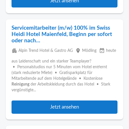
Jetzt ansehen
Servicemitarbeiter (m/w) 100% im Swiss
Heidi Hotel Maienfeld, Beginn per sofort
oder nach...
apartment
place
event_available
Alpin Trend Hotel & Gastro AG
Mödling
heute
aus Leidenschaft und ein starker Teamplayer?
• Personalstudios nur 5 Minuten vom Hotel entfernt
(stark reduzierte Miete) • Gratisparkplatz für
Mitarbeitende auf dem Hotelgelände • Kostenlose
Reinigung
der Arbeitskleidung durch das Hotel • Stark
vergünstigte...
Jetzt ansehen