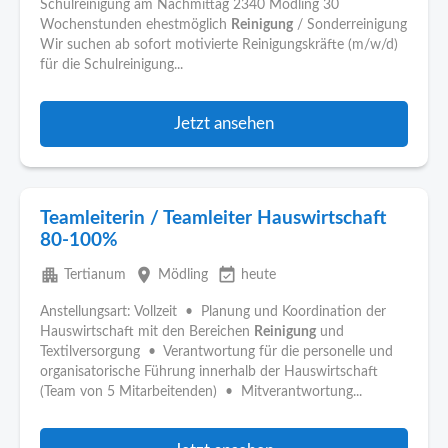
Schulreinigung am Nachmittag 2340 Mödling 30
Wochenstunden ehestmöglich
Reinigung
/ Sonderreinigung
Wir suchen ab sofort motivierte Reinigungskräfte (m/w/d)
für die Schulreinigung...
Jetzt ansehen
Teamleiterin / Teamleiter Hauswirtschaft
80-100%
apartment
place
event_available
Tertianum
Mödling
heute
Anstellungsart: Vollzeit • Planung und Koordination der
Hauswirtschaft mit den Bereichen
Reinigung
und
Textilversorgung • Verantwortung für die personelle und
organisatorische Führung innerhalb der Hauswirtschaft
(Team von 5 Mitarbeitenden) • Mitverantwortung...