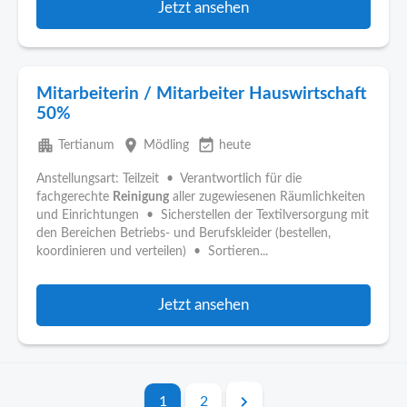
Jetzt ansehen
Mitarbeiterin / Mitarbeiter Hauswirtschaft
50%
apartment
place
event_available
Tertianum
Mödling
heute
Anstellungsart: Teilzeit • Verantwortlich für die
fachgerechte
Reinigung
aller zugewiesenen Räumlichkeiten
und Einrichtungen • Sicherstellen der Textilversorgung mit
den Bereichen Betriebs- und Berufskleider (bestellen,
koordinieren und verteilen) • Sortieren...
Jetzt ansehen
1
2