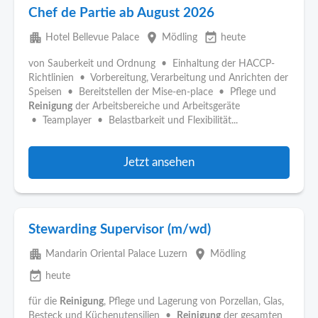
Chef de Partie ab August 2026
apartment
place
event_available
Hotel Bellevue Palace
Mödling
heute
von Sauberkeit und Ordnung • Einhaltung der HACCP-
Richtlinien • Vorbereitung, Verarbeitung und Anrichten der
Speisen • Bereitstellen der Mise-en-place • Pflege und
Reinigung
der Arbeitsbereiche und Arbeitsgeräte
• Teamplayer • Belastbarkeit und Flexibilität...
Jetzt ansehen
Stewarding Supervisor (m/wd)
apartment
place
Mandarin Oriental Palace Luzern
Mödling
event_available
heute
für die
Reinigung
, Pflege und Lagerung von Porzellan, Glas,
Besteck und Küchenutensilien •
Reinigung
der gesamten