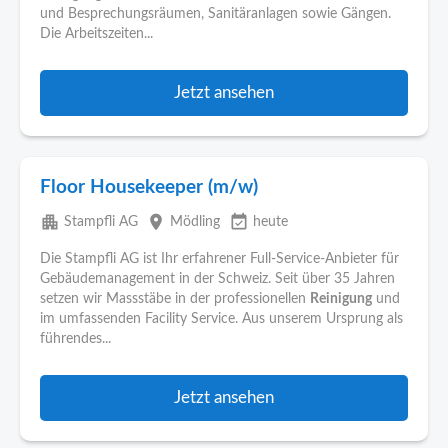
und Besprechungsräumen, Sanitäranlagen sowie Gängen.
Die Arbeitszeiten...
Jetzt ansehen
Floor Housekeeper (m/w)
apartment
place
event_available
Stampfli AG
Mödling
heute
Die Stampfli AG ist Ihr erfahrener Full-Service-Anbieter für
Gebäudemanagement in der Schweiz. Seit über 35 Jahren
setzen wir Massstäbe in der professionellen
Reinigung
und
im umfassenden Facility Service. Aus unserem Ursprung als
führendes...
Jetzt ansehen