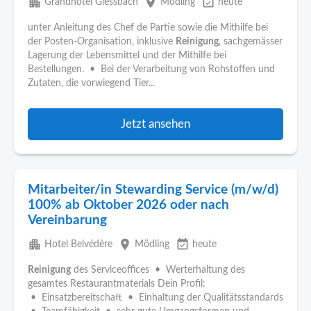
apartment
place
event_available
Grandhotel Giessbach
Mödling
heute
unter Anleitung des Chef de Partie sowie die Mithilfe bei
der Posten-Organisation, inklusive
Reinigung
, sachgemässer
Lagerung der Lebensmittel und der Mithilfe bei
Bestellungen. • Bei der Verarbeitung von Rohstoffen und
Zutaten, die vorwiegend Tier...
Jetzt ansehen
Mitarbeiter/in Stewarding Service (m/w/d)
100% ab Oktober 2026 oder nach
Vereinbarung
apartment
place
event_available
Hotel Belvédère
Mödling
heute
Reinigung
des Serviceoffices • Werterhaltung des
gesamtes Restaurantmaterials Dein Profil:
• Einsatzbereitschaft • Einhaltung der Qualitätsstandards