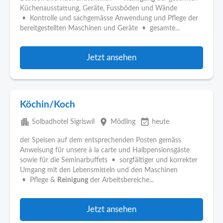
Küchenausstattung, Geräte, Fussböden und Wände
• Kontrolle und sachgemässe Anwendung und Pflege der
bereitgestellten Maschinen und Geräte • gesamte...
Jetzt ansehen
Köchin/Koch
apartment
place
event_available
Solbadhotel Sigriswil
Mödling
heute
der Speisen auf dem entsprechenden Posten gemäss
Anweisung für unsere à la carte und Halbpensionsgäste
sowie für die Seminarbuffets • sorgfältiger und korrekter
Umgang mit den Lebensmitteln und den Maschinen
• Pflege &
Reinigung
der Arbeitsbereiche...
Jetzt ansehen