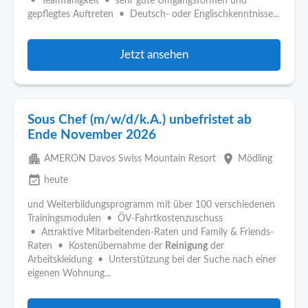
• Teamfähigkeit • sehr gute Umgangsformen und
gepflegtes Auftreten • Deutsch- oder Englischkenntnisse...
Jetzt ansehen
Sous Chef (m/w/d/k.A.) unbefristet ab
Ende November 2026
apartment
place
AMERON Davos Swiss Mountain Resort
Mödling
event_available
heute
und Weiterbildungsprogramm mit über 100 verschiedenen
Trainingsmodulen • ÖV-Fahrtkostenzuschuss
• Attraktive Mitarbeitenden-Raten und Family & Friends-
Raten • Kostenübernahme der
Reinigung
der
Arbeitskleidung • Unterstützung bei der Suche nach einer
eigenen Wohnung...