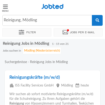
Jobted
Jobted
Jobs
Reinigung, Mödling
Filter
Jobs per e-mail
Gehalt
Reinigung Jobs in Mödling
Sortieren nach
Genauer Standort
Unternehmen
Personald
1 - 15 von 21
Jobs suchen in
Suchergebnisse - Reinigung Jobs in Mödling
Reinigungskräfte (m/w/d)
apartment
place
event_available
ISS Facility Services GmbH
Mödling
heute
Wir suchen ab sofort motivierte Reinigungskräfte (m/w/d)
für die Schulreinigung. Zu Ihren Aufgaben gehört die
Reinigung
von Klassenzimmern und Turnhallen, Teeküchen