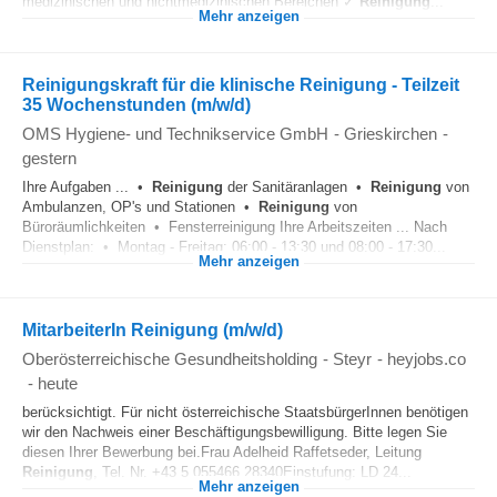
medizinischen und nichtmedizinischen Bereichen ✓
Reinigung
...
Mehr anzeigen
Reinigungskraft für die klinische Reinigung - Teilzeit
35 Wochenstunden (m/w/d)
OMS Hygiene- und Technikservice GmbH
-
Grieskirchen
-
gestern
Ihre Aufgaben ... •
Reinigung
der Sanitäranlagen •
Reinigung
von
Ambulanzen, OP's und Stationen •
Reinigung
von
Büroräumlichkeiten • Fensterreinigung Ihre Arbeitszeiten ... Nach
Dienstplan: • Montag - Freitag: 06:00 - 13:30 und 08:00 - 17:30...
Mehr anzeigen
MitarbeiterIn Reinigung (m/w/d)
Oberösterreichische Gesundheitsholding
-
Steyr
-
heyjobs.co
-
heute
berücksichtigt. Für nicht österreichische StaatsbürgerInnen benötigen
wir den Nachweis einer Beschäftigungsbewilligung. Bitte legen Sie
diesen Ihrer Bewerbung bei.Frau Adelheid Raffetseder, Leitung
Reinigung
, Tel. Nr. +43 5 055466 28340Einstufung: LD 24...
Mehr anzeigen