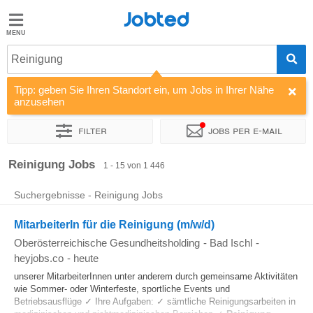
Jobted
Jobted
Jobs
Reinigung
Tipp: geben Sie Ihren Standort ein, um Jobs in Ihrer Nähe
Gehalt
anzusehen
Filter
Jobs per e-mail
Sortieren nach
Unternehmen
Personaldienstleister
Vertra
Reinigung Jobs
1 - 15 von 1 446
Suchergebnisse - Reinigung Jobs
MitarbeiterIn für die Reinigung (m/w/d)
Oberösterreichische Gesundheitsholding
-
Bad Ischl
-
heyjobs.co
-
heute
unserer MitarbeiterInnen unter anderem durch gemeinsame Aktivitäten
wie Sommer- oder Winterfeste, sportliche Events und
Betriebsausflüge ✓ Ihre Aufgaben: ✓ sämtliche Reinigungsarbeiten in