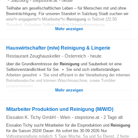
-
Salzburg
-
stepstone.at
-
heute
Teilhabe am gesellschaftlichen Leben – für Menschen mit und ohne
Beeinträchtigung. Für unseren Standort in Salzburg Stadt suchen wir
eine*n engagierte*n Mitarbeiter*in
Reinigung
in Teilzeit (22,50
Stunden). Aufgaben Selbstständige Unterhaltsreinigung...
Mehr anzeigen
Hauswirtschafter (m/w) Reinigung & Lingerie
Restaurant Zeughauskeller
-
Österreich
-
heute
über die Grundkenntnisse der
Reinigung
und Sauberkeit ist eine
Selbstverständlichkeit für Sie. • Sie sind sich stelbstständiges
Arbeiten gewohnt • Sie sind effizient in der Verarbeitung der internen
Betriebswäsche und können Waschmaschine, sowie Tumbler
programmieren...
Mehr anzeigen
Mitarbeiter Produktion und Reinigung (M/W/D)
Eissalon K. Tichy GmbH
-
Wien
-
stepstone.at
-
2 Tage alt
Eissalon Tichy sucht Mitarbeiter für die Eisproduktion und
Reinigung
für die Saison 2024! Dauer: Ab sofort bis 30.09.2026 Nur
Vollzeitanstellung möglich: 5 Tage Woche, Sa und So Dienst, 2 feste