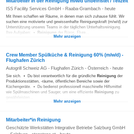
Mitarbeiter in der Reinigung m/w/d unbefristet / Teilzeit
ISS Facility Services GmbH
-
Raaba-Grambach
-
heute
Mit Ihnen schaffen wir Räume, in denen man sich zuhause fühlt. Wir
suchen eine motivierte und gewissenhafte Reinigungskraft (m/w/d) zur
Unterstützung unseres Teams in der täglichen Unterhaltsreinigung.
Ihre Aufgaben: •
Reinigung
der Büros, Flure...
Mehr anzeigen
Crew Member Spülküche & Reinigung 60% (m/w/d) -
Flughafen Zürich
Autogrill Schweiz AG - Flughafen Zürich
-
Österreich
-
heute
Sie sich. • Du bist verantwortlich für die gründliche
Reinigung
der
Produktionsstätten, -räume, öffentlichen Bereiche sowie der
Küchengeräte. • Du bedienst professionell maschinelle Hilfsmittel
wie Spülmaschinen und Sauger, um eine effiziente
Reinigung
zu
gewährleisten...
Mehr anzeigen
Mitarbeiter*in Reinigung
Geschützte Werkstätten Integrative Betriebe Salzburg GmbH