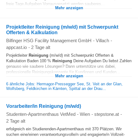
freie Tage Aufgaben Vorrausgesetzt werden sauberes...
Mehr anzeigen
Projektleiter Reinigung (m/w/d) mit Schwerpunkt
Offerten & Kalkulation
Bilfinger HSG Facility Management GmbH
-
Villach
-
appcast.io
-
2 Tage alt
Projektleiter
Reinigung
(m/w/d) mit Schwerpunkt Offerten &
Kalkulation Baden 100 %
Reinigung
Deine Aufgaben Du liebst Zahlen
genauso wie saubere Lösungen? Dann unterstütze uns dabei,
professionelle Reinigungskonzepte für Kundinnen und Kunden...
Mehr anzeigen
6 ähnliche Jobs: Hermagor-Pressegger See, St. Veit an der Glan,
Wolfsberg, Feldkirchen in Kärnten, Spittal an der Drau...
Vorarbeiter/in Reinigung (m/w/d)
Studenten-Apartmenthaus VetMed
-
Wien
-
stepstone.at
-
2 Tage alt
erfolgreich ein Studierenden-Apartmenthaus mit 370 Plätzen. Wir
suchen eine/einen verantwortungsvolle/n und engagierte/n Vollzeit-