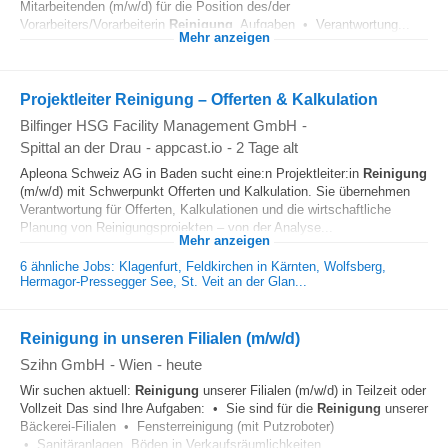
Mitarbeitenden (m/w/d) für die Position des/der
Vorarbeiters/Vorarbeiterin
Reinigung
. Aufgaben • Verantwortung...
Mehr anzeigen
Projektleiter Reinigung – Offerten & Kalkulation
Bilfinger HSG Facility Management GmbH
-
Spittal an der Drau
-
appcast.io
-
2 Tage alt
Apleona Schweiz AG in Baden sucht eine:n Projektleiter:in
Reinigung
(m/w/d) mit Schwerpunkt Offerten und Kalkulation. Sie übernehmen
Verantwortung für Offerten, Kalkulationen und die wirtschaftliche
Planung von Reinigungsprojekten – von der Analyse...
Mehr anzeigen
6 ähnliche Jobs: Klagenfurt, Feldkirchen in Kärnten, Wolfsberg,
Hermagor-Pressegger See, St. Veit an der Glan...
Reinigung in unseren Filialen (m/w/d)
Szihn GmbH
-
Wien
-
heute
Wir suchen aktuell:
Reinigung
unserer Filialen (m/w/d) in Teilzeit oder
Vollzeit Das sind Ihre Aufgaben: • Sie sind für die
Reinigung
unserer
Bäckerei-Filialen • Fensterreinigung (mit Putzroboter)
• Sanitäranlagen, Böden in Verkaufsräumlichkeiten...