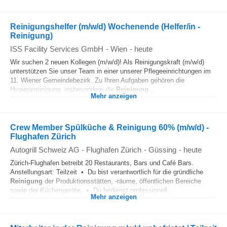
Reinigungshelfer (m/w/d) Wochenende (Helfer/in -
Reinigung)
ISS Facility Services GmbH
-
Wien
-
heute
Wir suchen 2 neuen Kollegen (m/w/d)! Als Reinigungskraft (m/w/d)
unterstützen Sie unser Team in einer unserer Pflegeeinrichtungen im
11. Wiener Gemeindebezirk. Zu Ihren Aufgaben gehören die
Hygienereinigung, insbesondere die
Reinigung
...
Mehr anzeigen
Crew Member Spülküche & Reinigung 60% (m/w/d) -
Flughafen Zürich
Autogrill Schweiz AG - Flughafen Zürich
-
Güssing
-
heute
Zürich-Flughafen betreibt 20 Restaurants, Bars und Café Bars.
Anstellungsart: Teilzeit • Du bist verantwortlich für die gründliche
Reinigung
der Produktionsstätten, -räume, öffentlichen Bereiche
sowie der Küchengeräte. • Du bedienst professionell...
Mehr anzeigen