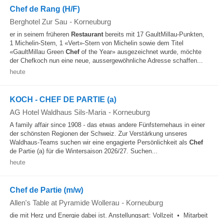
Chef de Rang (H/F)
Berghotel Zur Sau
-
Korneuburg
er in seinem früheren
Restaurant
bereits mit 17 GaultMillau-Punkten,
1 Michelin-Stern, 1 «Vert»-Stern von Michelin sowie dem Titel
«GaultMillau Green
Chef
of the Year» ausgezeichnet wurde, möchte
der Chefkoch nun eine neue, aussergewöhnliche Adresse schaffen...
heute
KOCH - CHEF DE PARTIE (a)
AG Hotel Waldhaus Sils-Maria
-
Korneuburg
A family affair since 1908 - das etwas andere Fünfsternehaus in einer
der schönsten Regionen der Schweiz. Zur Verstärkung unseres
Waldhaus-Teams suchen wir eine engagierte Persönlichkeit als
Chef
de Partie (a) für die Wintersaison 2026/27. Suchen...
heute
Chef de Partie (m/w)
Allen's Table at Pyramide Wollerau
-
Korneuburg
die mit Herz und Energie dabei ist. Anstellungsart: Vollzeit • Mitarbeit