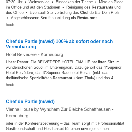
07:30 Uhr • Weinservice • Eindecken der Tische • Mise-en-Place
im Office und auf den Stationen • Reinigung des
Restaurants
und
des Office • Eventuell Stellvertretung des
Chef
de Bar Dein Profil
• Abgeschlossene Berufsausbildung als
Restaurant
...
heute
Chef de Partie (m/w/d) 100% ab sofort oder nach
Vereinbarung
Hotel Belvédère
-
Korneuburg
Unser Resort: Die BELVEDERE HOTEL FAMILIE hat ihren Sitz im
wunderschönen Scuol im Unterengadin. Dazu gehört das 4*Superior
Hotel Belvédère, das 3*Superior Badehotel Belvair (inkl. das
thailändische Spezialitäten-
Restaurant
«Nam Thai») und das 4...
heute
Chef de Partie (m/w/d)
Vienna House by Wyndham Zur Bleiche Schaffhausen
-
Korneuburg
oder in der Konferenzbetreuung – das Team sorgt mit Professionalität,
Gastfreundschaft und Herzlichkeit für einen unvergesslichen