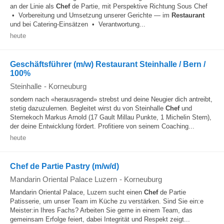
an der Linie als
Chef
de Partie, mit Perspektive Richtung Sous Chef
• Vorbereitung und Umsetzung unserer Gerichte — im
Restaurant
und bei Catering-Einsätzen • Verantwortung...
heute
Geschäftsführer (m/w) Restaurant Steinhalle / Bern /
100%
Steinhalle
-
Korneuburg
sondern nach «herausragend» strebst und deine Neugier dich antreibt,
stetig dazuzulernen. Begleitet wirst du von Steinhalle
Chef
und
Sternekoch Markus Arnold (17 Gault Millau Punkte, 1 Michelin Stern),
der deine Entwicklung fördert. Profitiere von seinem Coaching...
heute
Chef de Partie Pastry (m/w/d)
Mandarin Oriental Palace Luzern
-
Korneuburg
Mandarin Oriental Palace, Luzern sucht einen
Chef
de Partie
Patisserie, um unser Team im Küche zu verstärken. Sind Sie ein:e
Meister:in Ihres Fachs? Arbeiten Sie gerne in einem Team, das
gemeinsam Erfolge feiert, dabei Integrität und Respekt zeigt...