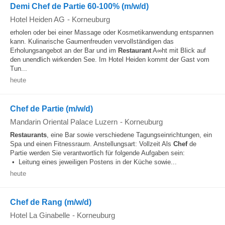
Demi Chef de Partie 60-100% (m/w/d)
Hotel Heiden AG
-
Korneuburg
erholen oder bei einer Massage oder Kosmetikanwendung entspannen
kann. Kulinarische Gaumenfreuden vervollständigen das
Erholungsangebot an der Bar und im
Restaurant
A∞ht mit Blick auf
den unendlich wirkenden See. Im Hotel Heiden kommt der Gast vom
Tun...
heute
Chef de Partie (m/w/d)
Mandarin Oriental Palace Luzern
-
Korneuburg
Restaurants
, eine Bar sowie verschiedene Tagungseinrichtungen, ein
Spa und einen Fitnessraum. Anstellungsart: Vollzeit Als
Chef
de
Partie werden Sie verantwortlich für folgende Aufgaben sein:
• Leitung eines jeweiligen Postens in der Küche sowie...
heute
Chef de Rang (m/w/d)
Hotel La Ginabelle
-
Korneuburg