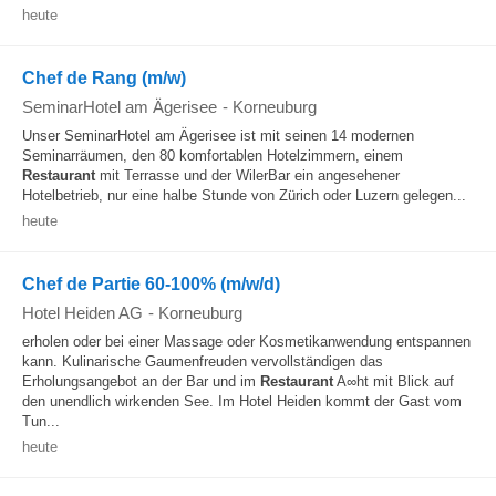
heute
Chef de Rang (m/w)
SeminarHotel am Ägerisee
-
Korneuburg
Unser SeminarHotel am Ägerisee ist mit seinen 14 modernen
Seminarräumen, den 80 komfortablen Hotelzimmern, einem
Restaurant
mit Terrasse und der WilerBar ein angesehener
Hotelbetrieb, nur eine halbe Stunde von Zürich oder Luzern gelegen...
heute
Chef de Partie 60-100% (m/w/d)
Hotel Heiden AG
-
Korneuburg
erholen oder bei einer Massage oder Kosmetikanwendung entspannen
kann. Kulinarische Gaumenfreuden vervollständigen das
Erholungsangebot an der Bar und im
Restaurant
A∞ht mit Blick auf
den unendlich wirkenden See. Im Hotel Heiden kommt der Gast vom
Tun...
heute