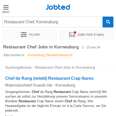
Jobted
Jobted
Jobs
Restaurant Chef, Korneuburg
Filter
Jobs per e-mail
Gehalt
Sortieren nach
Genauer Standort
Unternehmen
Restaurant Chef Jobs in Korneuburg
1 - 15 von 34
Jobs suchen in
Suchergebnisse - Restaurant Chef Jobs in Korneuburg
Chef de Rang (m/w/d) Restaurant Crap Naros
Maiensässhotel Guarda Val
-
Korneuburg
Umgangsformen.
Chef
de Rang
Restaurant
Crap Naros (w/m/d) Wir
suchen ab sofort zur Verstärkung unseres Serviceteams in unserem
Bündner
Restaurant
Crap Naros eine/n
Chef
de Rang. Ihre
Hauptaufgabe ist der tägliche Einsatz im à la Carte Service, wo Sie
jederzeit...