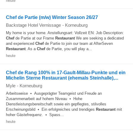
heute
Chef de Partie (m/w) Winter Season 26/27
Backstage Hotel Vernissage
-
Korneuburg
My home is your home. Anstellungsart: Vollzeit EN: Job Description:
Chef
de Partie at our Frame
Restaurant
We are seeking a dedicated
and experienced
Chef
de Partie to join our team at AfterSeven
Restaurant
. As a
Chef
de Partie, you will play a...
heute
Chef de Rang 100% in 17-Gault-Millau-Punkte und ein
Michelin Sterne Restaurant (ehemals Steinhalle),...
Myle
-
Korneuburg
Arbeitsweise • Ausgeprägter Teamgeist und Freude an
Zusammenarbeit auf hohem Niveau • Hohe
Dienstleistungsbereitschaft sowie ein gepflegtes, stilvolles
Erscheinungsbild • Ein erfolgreiches und trendiges
Restaurant
mit
hoher Gästefrequenz. • Spass...
heute