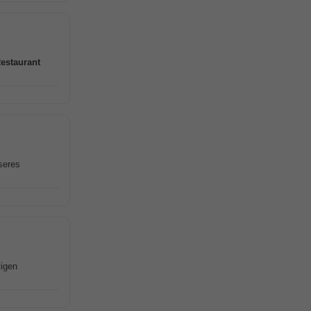
estaurant
seres
tigen