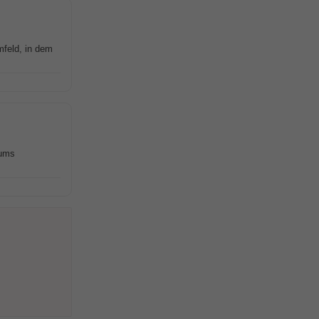
mfeld, in dem
eums