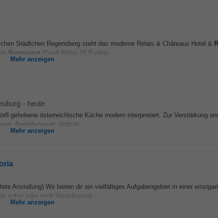
schen Städtchen Regensberg steht das moderne Relais & Châteaux Hotel &
R
nem
Restaurant
(Gault Millau 15 Punkte...
Mehr anzeigen
euburg
-
heute
rfl gehobene österreichische Küche modern interpretiert. Zur Verstärkung un
g. Anstellungsart: Vollzeit...
Mehr anzeigen
oria
e Anstellung) Wir bieten dir ein vielfältiges Aufgabengebiet in einer einzigar
 sofort oder nach Vereinbarung...
Mehr anzeigen