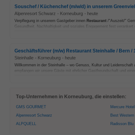
Souschef / Küchenchef (m/w/d) in unserem Greenvie
Alpenresort Schwarz
-
Korneuburg
-
heute
Verpflegung in unserem Gastgeber:innen
Restaurant
/"Auszeit/" Gem
Gesundheit, Nachhaltigkeit und soziales Engagement fest verankert si
Geschäftsführer (m/w) Restaurant Steinhalle / Bern /
Steinhalle
-
Korneuburg
-
heute
Willkommen in der Steinhalle – wo Genuss, Kultur und Leidenschaft 
empfangen wir unsere Gäste mit ehrlicher Gastfreundschaft und einem
Top-Unternehmen in Korneuburg, die einstellen:
GMS GOURMET
Mercure Hotel
Alpenresort Schwarz
Best Western
ALPQUELL
Radisson Blu