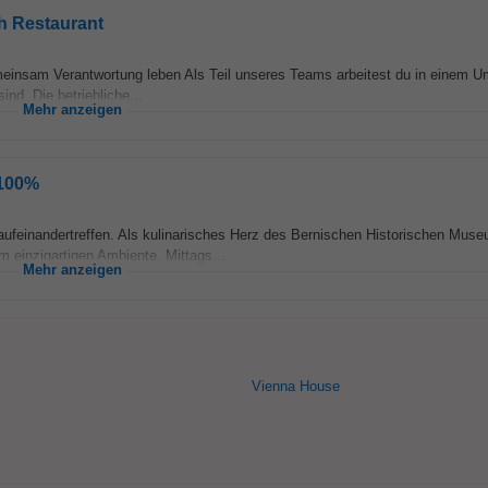
h Restaurant
einsam Verantwortung leben Als Teil unseres Teams arbeitest du in einem U
nd. Die betriebliche...
Mehr anzeigen
 100%
aufeinandertreffen. Als kulinarisches Herz des Bernischen Historischen Mus
 einzigartigen Ambiente. Mittags...
Mehr anzeigen
Vienna House