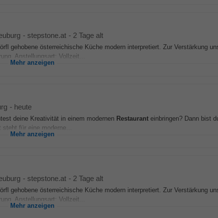
euburg
-
stepstone.at
-
2 Tage alt
rfl gehobene österreichische Küche modern interpretiert. Zur Verstärkung un
g. Anstellungsart: Vollzeit...
Mehr anzeigen
rg
-
heute
htest deine Kreativität in einem modernen
Restaurant
einbringen? Dann bist d
steht für eine moderne...
Mehr anzeigen
euburg
-
stepstone.at
-
2 Tage alt
rfl gehobene österreichische Küche modern interpretiert. Zur Verstärkung un
g. Anstellungsart: Vollzeit...
Mehr anzeigen