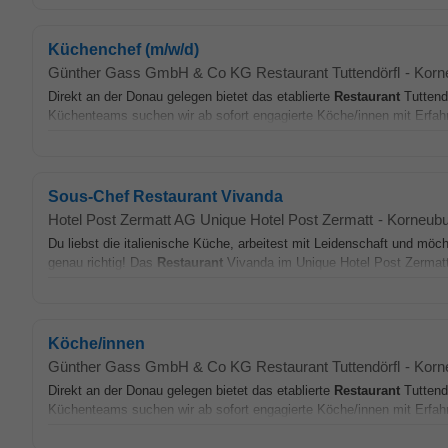
Küchenchef (m/w/d)
Günther Gass GmbH & Co KG Restaurant Tuttendörfl
-
Korn
Direkt an der Donau gelegen bietet das etablierte
Restaurant
Tuttendö
Küchenteams suchen wir ab sofort engagierte Köche/innen mit Erfahrun
Sous-Chef Restaurant Vivanda
Hotel Post Zermatt AG Unique Hotel Post Zermatt
-
Korneubu
Du liebst die italienische Küche, arbeitest mit Leidenschaft und möc
genau richtig! Das
Restaurant
Vivanda im Unique Hotel Post Zermatt 
Köche/innen
Günther Gass GmbH & Co KG Restaurant Tuttendörfl
-
Korn
Direkt an der Donau gelegen bietet das etablierte
Restaurant
Tuttendö
Küchenteams suchen wir ab sofort engagierte Köche/innen mit Erfahrun