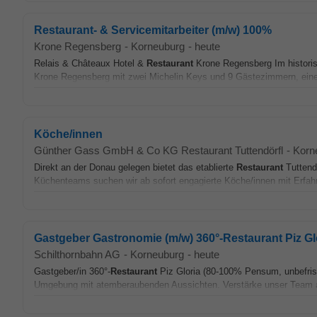
Restaurant- & Servicemitarbeiter (m/w) 100%
Krone Regensberg
-
Korneuburg
-
heute
Relais & Châteaux Hotel &
Restaurant
Krone Regensberg Im histori
Krone Regensberg mit zwei Michelin Keys und 9 Gästezimmern, ei
Köche/innen
Günther Gass GmbH & Co KG Restaurant Tuttendörfl
-
Korn
Direkt an der Donau gelegen bietet das etablierte
Restaurant
Tuttendö
Küchenteams suchen wir ab sofort engagierte Köche/innen mit Erfahrun
Gastgeber Gastronomie (m/w) 360°-Restaurant Piz Gl
Schilthornbahn AG
-
Korneuburg
-
heute
Gastgeber/in 360°-
Restaurant
Piz Gloria (80-100% Pensum, unbefristet
Umgebung mit atemberaubenden Aussichten. Verstärke unser Team ab