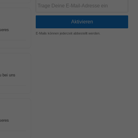
seres
E-Mails können jederzeit abbestellt werden.
u bei uns
seres