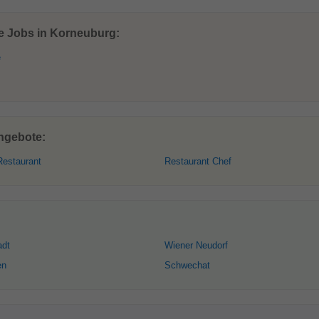
te Jobs in Korneuburg:
e
ngebote:
Restaurant
Restaurant Chef
adt
Wiener Neudorf
en
Schwechat