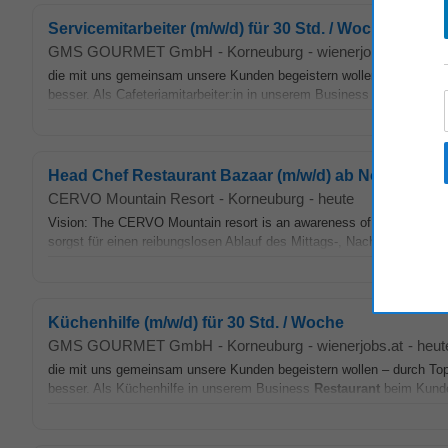
Servicemitarbeiter (m/w/d) für 30 Std. / Woche
GMS GOURMET GmbH
-
Korneuburg
-
wienerjobs.at
-
heut
die mit uns gemeinsam unsere Kunden begeistern wollen – durch Top
besser. Als Cafeteriamitarbeiter:in in unserem Business
Restaurant
b
Head Chef Restaurant Bazaar (m/w/d) ab November 
CERVO Mountain Resort
-
Korneuburg
-
heute
Vision: The CERVO Mountain resort is an awareness of life Anstellu
sorgst für einen reibungslosen Ablauf des Mittags-, Nachmittags- un
Küchenhilfe (m/w/d) für 30 Std. / Woche
GMS GOURMET GmbH
-
Korneuburg
-
wienerjobs.at
-
heut
die mit uns gemeinsam unsere Kunden begeistern wollen – durch Top
besser. Als Küchenhilfe in unserem Business
Restaurant
beim Kunde