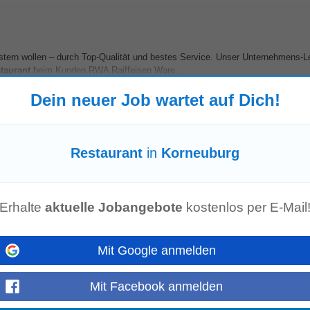
rn wollen – durch Top-Qualität und bestes Service. Unser Unternehmens-Lei
taurant
beim Kunden RWA Raiffeisen Ware...
Mehr anzeigen
Dein neuer Job wartet auf Dich!
Restaurant
in
Korneuburg
nde Bern. Anstellungsart: Vollzeit • Verschiedenen Küchenposten selbstständ
a Carte oder
Restaurant
produzieren...
Mehr anzeigen
Erhalte
aktuelle Jobangebote
kostenlos per E-Mail
Mit Google anmelden
icht unten lesen. Als Küchenhilfe in unserem Business
Restaurant
beim Kunde
 Vorbereitung von Speisen, beim Anrichten...
Mehr anzeigen
Mit Facebook anmelden