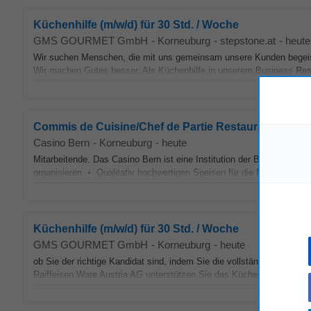
Küchenhilfe (m/w/d) für 30 Std. / Woche
GMS GOURMET GmbH
-
Korneuburg
-
stepstone.at
-
heute
Wir suchen Menschen, die mit uns gemeinsam unsere Kunden begeiste
Wir machen Gutes besser. Als Küchenhilfe in unserem Business
Res
Commis de Cuisine/Chef de Partie Restaurant (a)
Casino Bern
-
Korneuburg
-
heute
Mitarbeitende. Das Casino Bern ist eine Institution der Burgergemei
organisieren • Qualitativ hochwertigen Speisen für die Bereiche à l
Küchenhilfe (m/w/d) für 30 Std. / Woche
GMS GOURMET GmbH
-
Korneuburg
-
heute
ob Sie der richtige Kandidat sind, indem Sie die vollständige Übers
Raiffeisen Ware Austria AG unterstützen Sie das Küchenteam bei der