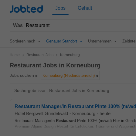
Jobted
Jobs
Gehalt
Was
Sortieren nach
Genauer Standort
Unternehmen
Zeitinte
>
>
Home
Restaurant Jobs
Korneuburg
Restaurant Jobs in Korneuburg
Jobs suchen in
Korneuburg (Niederösterreich)
Suchergebnisse - Restaurant Jobs in Korneuburg
Restaurant Manager/In Restaurant Pinte 100% (m/w/d
Hotel Bergwelt Grindelwald
-
Korneuburg
-
heute
Restaurant Manager/In
Restaurant
Pinte 100% (m/w/d) Hier in Grind
Premium Alpine Design Resort für Entdecker, Träumer und Wagemutige