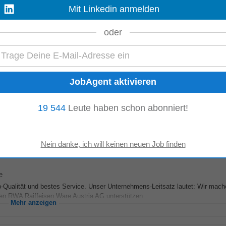
Mit Linkedin anmelden
e
oder
-Qualität und bestes Service. Unser Unternehmens-Leitsatz lautet: Wir mac
eim Kunden RWA Raiffeisen Ware Austria AG...
Mehr anzeigen
2026
19 544
Leute haben schon abonniert!
ngsart: Vollzeit • … trägst die Gesamtverantwortung für das
Restaurant
Baza
d Abendservices...
Mehr anzeigen
e
-Qualität und bestes Service. Unser Unternehmens-Leitsatz lautet: Wir mac
n RWA Raiffeisen Ware Austria AG unterstützen...
Mehr anzeigen