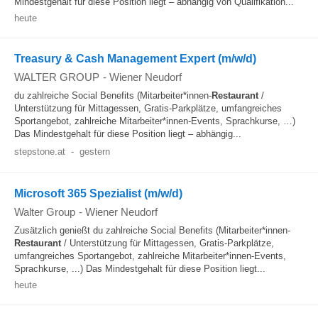
Mindestgehalt für diese Position liegt – abhängig von Qualifikation...
heute
Treasury & Cash Management Expert (m/w/d)
WALTER GROUP
-
Wiener Neudorf
du zahlreiche Social Benefits (Mitarbeiter*innen-
Restaurant
/
Unterstützung für Mittagessen, Gratis-Parkplätze, umfangreiches
Sportangebot, zahlreiche Mitarbeiter*innen-Events, Sprachkurse, …)
Das Mindestgehalt für diese Position liegt – abhängig...
stepstone.at
-
gestern
Microsoft 365 Spezialist (m/w/d)
Walter Group
-
Wiener Neudorf
Zusätzlich genießt du zahlreiche Social Benefits (Mitarbeiter*innen-
Restaurant
/ Unterstützung für Mittagessen, Gratis-Parkplätze,
umfangreiches Sportangebot, zahlreiche Mitarbeiter*innen-Events,
Sprachkurse, ...) Das Mindestgehalt für diese Position liegt...
heute