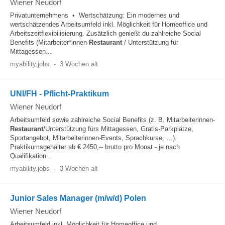
Wiener Neudorf
Privatunternehmens • Wertschätzung: Ein modernes und
wertschätzendes Arbeitsumfeld inkl. Möglichkeit für Homeoffice und
Arbeitszeitflexibilisierung. Zusätzlich genießt du zahlreiche Social
Benefits (Mitarbeiter*innen-
Restaurant
/ Unterstützung für
Mittagessen...
myability.jobs
-
3 Wochen alt
UNI/FH - Pflicht-Praktikum
Wiener Neudorf
Arbeitsumfeld sowie zahlreiche Social Benefits (z. B. Mitarbeiterinnen-
Restaurant
/Unterstützung fürs Mittagessen, Gratis-Parkplätze,
Sportangebot, Mitarbeiterinnen-Events, Sprachkurse, …).
Praktikumsgehälter ab € 2450,-- brutto pro Monat - je nach
Qualifikation...
myability.jobs
-
3 Wochen alt
Junior Sales Manager (m/w/d) Polen
Wiener Neudorf
Arbeitsumfeld inkl. Möglichkeit für Homeoffice und