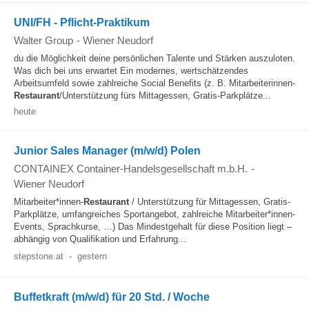
UNI/FH - Pflicht-Praktikum
Walter Group
-
Wiener Neudorf
du die Möglichkeit deine persönlichen Talente und Stärken auszuloten.
Was dich bei uns erwartet Ein modernes, wertschätzendes
Arbeitsumfeld sowie zahlreiche Social Benefits (z. B. Mitarbeiterinnen-
Restaurant
/Unterstützung fürs Mittagessen, Gratis-Parkplätze...
heute
Junior Sales Manager (m/w/d) Polen
CONTAINEX Container-Handelsgesellschaft m.b.H.
-
Wiener Neudorf
Mitarbeiter*innen-
Restaurant
/ Unterstützung für Mittagessen, Gratis-
Parkplätze, umfangreiches Sportangebot, zahlreiche Mitarbeiter*innen-
Events, Sprachkurse, …) Das Mindestgehalt für diese Position liegt –
abhängig von Qualifikation und Erfahrung...
stepstone.at
-
gestern
Buffetkraft (m/w/d) für 20 Std. / Woche