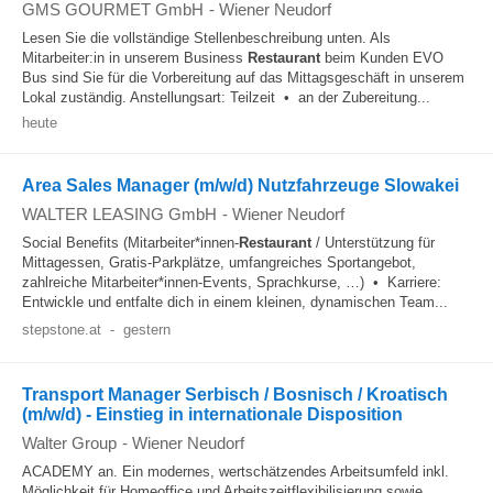
GMS GOURMET GmbH
-
Wiener Neudorf
Lesen Sie die vollständige Stellenbeschreibung unten. Als
Mitarbeiter:in in unserem Business
Restaurant
beim Kunden EVO
Bus sind Sie für die Vorbereitung auf das Mittagsgeschäft in unserem
Lokal zuständig. Anstellungsart: Teilzeit • an der Zubereitung...
heute
Area Sales Manager (m/w/d) Nutzfahrzeuge Slowakei
WALTER LEASING GmbH
-
Wiener Neudorf
Social Benefits (Mitarbeiter*innen-
Restaurant
/ Unterstützung für
Mittagessen, Gratis-Parkplätze, umfangreiches Sportangebot,
zahlreiche Mitarbeiter*innen-Events, Sprachkurse, …) • Karriere:
Entwickle und entfalte dich in einem kleinen, dynamischen Team...
stepstone.at
-
gestern
Transport Manager Serbisch / Bosnisch / Kroatisch
(m/w/d) - Einstieg in internationale Disposition
Walter Group
-
Wiener Neudorf
ACADEMY an. Ein modernes, wertschätzendes Arbeitsumfeld inkl.
Möglichkeit für Homeoffice und Arbeitszeitflexibilisierung sowie