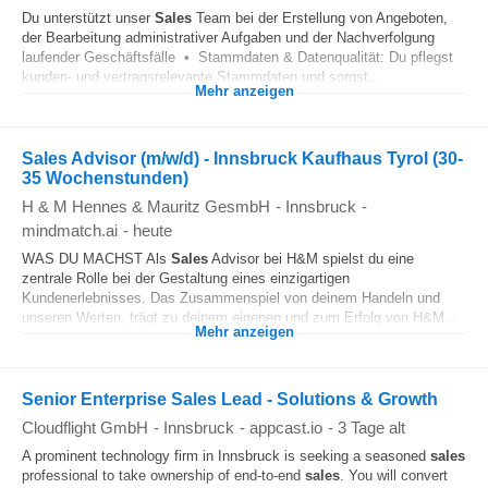
Du unterstützt unser
Sales
Team bei der Erstellung von Angeboten,
der Bearbeitung administrativer Aufgaben und der Nachverfolgung
laufender Geschäftsfälle • Stammdaten & Datenqualität: Du pflegst
kunden- und vertragsrelevante Stammdaten und sorgst...
Mehr anzeigen
Sales Advisor (m/w/d) - Innsbruck Kaufhaus Tyrol (30-
35 Wochenstunden)
H & M Hennes & Mauritz GesmbH
-
Innsbruck
-
mindmatch.ai
-
heute
WAS DU MACHST Als
Sales
Advisor bei H&M spielst du eine
zentrale Rolle bei der Gestaltung eines einzigartigen
Kundenerlebnisses. Das Zusammenspiel von deinem Handeln und
unseren Werten, trägt zu deinem eigenen und zum Erfolg von H&M...
Mehr anzeigen
Senior Enterprise Sales Lead - Solutions & Growth
Cloudflight GmbH
-
Innsbruck
-
appcast.io
-
3 Tage alt
A prominent technology firm in Innsbruck is seeking a seasoned
sales
professional to take ownership of end-to-end
sales
. You will convert