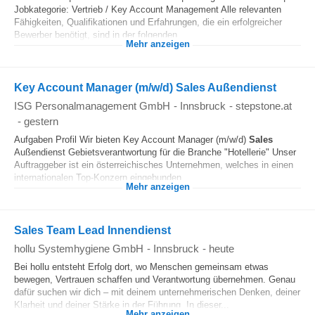
Jobkategorie: Vertrieb / Key Account Management Alle relevanten
Fähigkeiten, Qualifikationen und Erfahrungen, die ein erfolgreicher
Bewerber benötigt, sind in der folgenden...
Mehr anzeigen
Key Account Manager (m/w/d) Sales Außendienst
ISG Personalmanagement GmbH
-
Innsbruck
-
stepstone.at
-
gestern
Aufgaben Profil Wir bieten Key Account Manager (m/w/d)
Sales
Außendienst Gebietsverantwortung für die Branche "Hotellerie" Unser
Auftraggeber ist ein österreichisches Unternehmen, welches in einen
internationalen Top-Konzern eingebunden...
Mehr anzeigen
Sales Team Lead Innendienst
hollu Systemhygiene GmbH
-
Innsbruck
-
heute
Bei hollu entsteht Erfolg dort, wo Menschen gemeinsam etwas
bewegen, Vertrauen schaffen und Verantwortung übernehmen. Genau
dafür suchen wir dich – mit deinem unternehmerischen Denken, deiner
Klarheit und deiner Stärke in der Führung. In dieser...
Mehr anzeigen