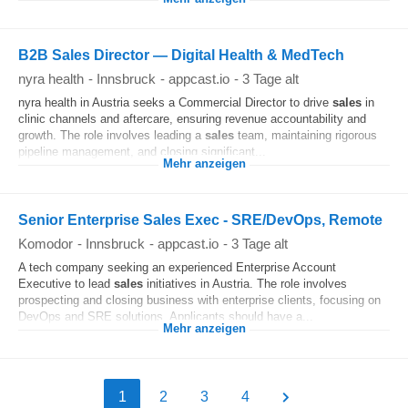
B2B Sales Director — Digital Health & MedTech
nyra health
-
Innsbruck
-
appcast.io
-
3 Tage alt
nyra health in Austria seeks a Commercial Director to drive
sales
in
clinic channels and aftercare, ensuring revenue accountability and
growth. The role involves leading a
sales
team, maintaining rigorous
pipeline management, and closing significant...
Mehr anzeigen
Senior Enterprise Sales Exec - SRE/DevOps, Remote
Komodor
-
Innsbruck
-
appcast.io
-
3 Tage alt
A tech company seeking an experienced Enterprise Account
Executive to lead
sales
initiatives in Austria. The role involves
prospecting and closing business with enterprise clients, focusing on
DevOps and SRE solutions. Applicants should have a...
Mehr anzeigen
1
2
3
4