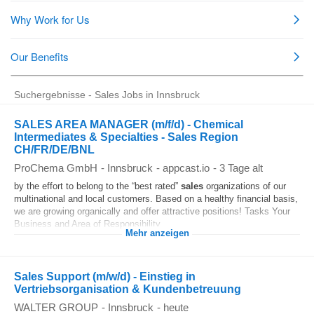
Suchergebnisse - Sales Jobs in Innsbruck
SALES AREA MANAGER (m/f/d) - Chemical
Intermediates & Specialties - Sales Region
CH/FR/DE/BNL
ProChema GmbH
-
Innsbruck
-
appcast.io
-
3 Tage alt
by the effort to belong to the “best rated”
sales
organizations of our
multinational and local customers. Based on a healthy financial basis,
we are growing organically and offer attractive positions! Tasks Your
Business and Area of Responsibility...
Mehr anzeigen
Sales Support (m/w/d) - Einstieg in
Vertriebsorganisation & Kundenbetreuung
WALTER GROUP
-
Innsbruck
-
heute