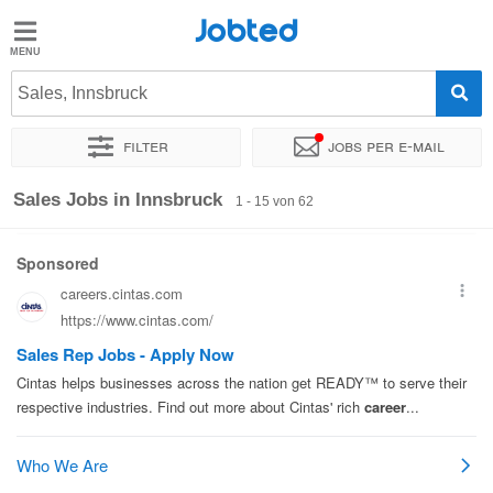
Jobted
Jobted
Jobs
Sales, Innsbruck
Filter
Jobs per e-mail
Gehalt
Sortieren nach
Genauer Standort
Unternehmen
Personald
Sales Jobs in Innsbruck
1 - 15 von 62