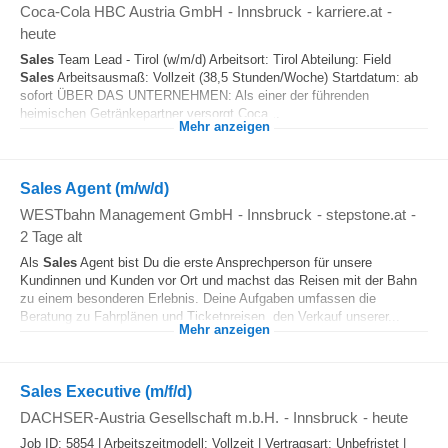
Coca-Cola HBC Austria GmbH
-
Innsbruck
-
karriere.at
-
heute
Sales
Team Lead - Tirol (w/m/d) Arbeitsort: Tirol Abteilung: Field
Sales
Arbeitsausmaß: Vollzeit (38,5 Stunden/Woche) Startdatum: ab
sofort ÜBER DAS UNTERNEHMEN: Als einer der führenden
heimischen Getränkepartner versorgt Coca...
Mehr anzeigen
Sales Agent (m/w/d)
WESTbahn Management GmbH
-
Innsbruck
-
stepstone.at
-
2 Tage alt
Als
Sales
Agent bist Du die erste Ansprechperson für unsere
Kundinnen und Kunden vor Ort und machst das Reisen mit der Bahn
zu einem besonderen Erlebnis. Deine Aufgaben umfassen die
Beratung zu Fahrplänen und Ticketpreisen, den Verkauf unserer...
Mehr anzeigen
Sales Executive (m/f/d)
DACHSER-Austria Gesellschaft m.b.H.
-
Innsbruck
-
heute
Job ID: 5854 | Arbeitszeitmodell: Vollzeit | Vertragsart: Unbefristet |