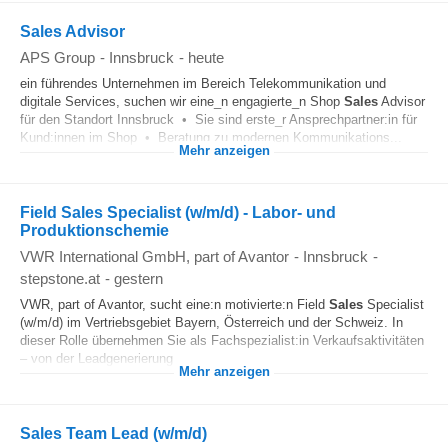
Sales Advisor
APS Group
-
Innsbruck
-
heute
ein führendes Unternehmen im Bereich Telekommunikation und
digitale Services, suchen wir eine_n engagierte_n Shop
Sales
Advisor
für den Standort Innsbruck • Sie sind erste_r Ansprechpartner:in für
Kund:innen im Shop • Beratung zu modernen Kommunikations...
Mehr anzeigen
Field Sales Specialist (w/m/d) - Labor- und
Produktionschemie
VWR International GmbH, part of Avantor
-
Innsbruck
-
stepstone.at
-
gestern
VWR, part of Avantor, sucht eine:n motivierte:n Field
Sales
Specialist
(w/m/d) im Vertriebsgebiet Bayern, Österreich und der Schweiz. In
dieser Rolle übernehmen Sie als Fachspezialist:in Verkaufsaktivitäten
– von der Leadgenerierung...
Mehr anzeigen
Sales Team Lead (w/m/d)