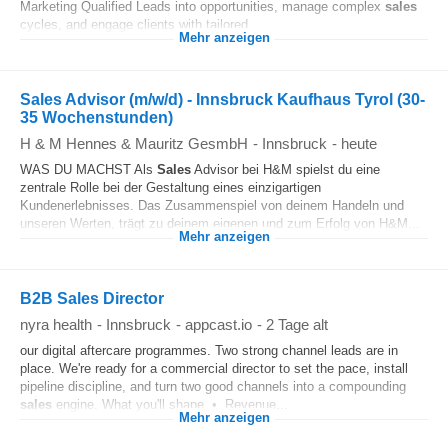
Marketing Qualified Leads into opportunities, manage complex
sales
cycles, and engage clients with tailored...
Mehr anzeigen
Sales Advisor (m/w/d) - Innsbruck Kaufhaus Tyrol (30-
35 Wochenstunden)
H & M Hennes & Mauritz GesmbH
-
Innsbruck
-
heute
WAS DU MACHST Als
Sales
Advisor bei H&M spielst du eine
zentrale Rolle bei der Gestaltung eines einzigartigen
Kundenerlebnisses. Das Zusammenspiel von deinem Handeln und
unseren Werten, trägt zu deinem eigenen und zum Erfolg von H&M...
Mehr anzeigen
B2B Sales Director
nyra health
-
Innsbruck
-
appcast.io
-
2 Tage alt
our digital aftercare programmes. Two strong channel leads are in
place. We're ready for a commercial director to set the pace, install
pipeline discipline, and turn two good channels into a compounding
sales
engine. What you'll shape • Revenue...
Mehr anzeigen