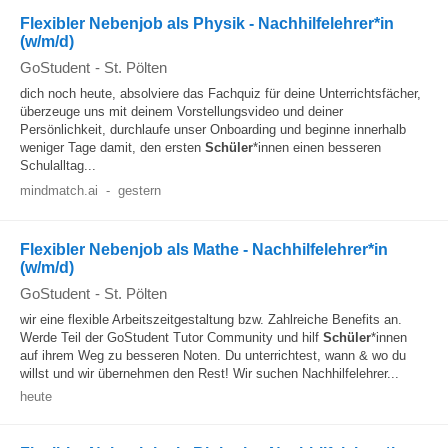
Flexibler Nebenjob als Physik - Nachhilfelehrer*in
(w/m/d)
GoStudent
-
St. Pölten
dich noch heute, absolviere das Fachquiz für deine Unterrichtsfächer,
überzeuge uns mit deinem Vorstellungsvideo und deiner
Persönlichkeit, durchlaufe unser Onboarding und beginne innerhalb
weniger Tage damit, den ersten
Schüler
*innen einen besseren
Schulalltag...
mindmatch.ai
-
gestern
Flexibler Nebenjob als Mathe - Nachhilfelehrer*in
(w/m/d)
GoStudent
-
St. Pölten
wir eine flexible Arbeitszeitgestaltung bzw. Zahlreiche Benefits an.
Werde Teil der GoStudent Tutor Community und hilf
Schüler
*innen
auf ihrem Weg zu besseren Noten. Du unterrichtest, wann & wo du
willst und wir übernehmen den Rest! Wir suchen Nachhilfelehrer...
heute