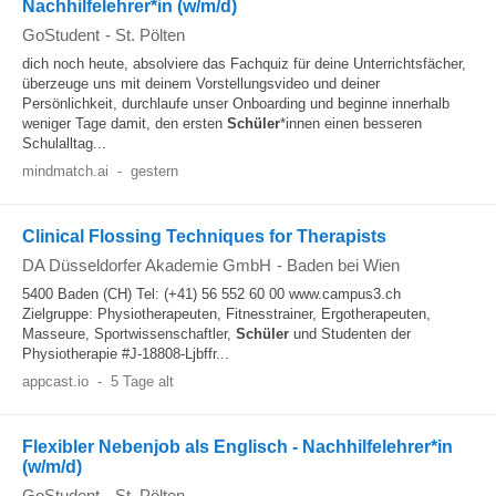
Nachhilfelehrer*in (w/m/d)
GoStudent
-
St. Pölten
dich noch heute, absolviere das Fachquiz für deine Unterrichtsfächer,
überzeuge uns mit deinem Vorstellungsvideo und deiner
Persönlichkeit, durchlaufe unser Onboarding und beginne innerhalb
weniger Tage damit, den ersten
Schüler
*innen einen besseren
Schulalltag...
mindmatch.ai
-
gestern
Clinical Flossing Techniques for Therapists
DA Düsseldorfer Akademie GmbH
-
Baden bei Wien
5400 Baden (CH) Tel: (+41) 56 552 60 00 www.campus3.ch
Zielgruppe: Physiotherapeuten, Fitnesstrainer, Ergotherapeuten,
Masseure, Sportwissenschaftler,
Schüler
und Studenten der
Physiotherapie #J-18808-Ljbffr...
appcast.io
-
5 Tage alt
Flexibler Nebenjob als Englisch - Nachhilfelehrer*in
(w/m/d)
GoStudent
-
St. Pölten