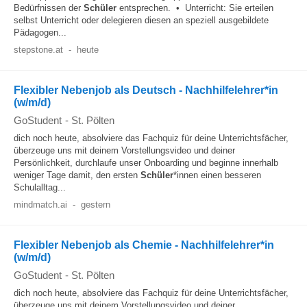
Bedürfnissen der
Schüler
entsprechen. • Unterricht: Sie erteilen
selbst Unterricht oder delegieren diesen an speziell ausgebildete
Pädagogen...
stepstone.at
-
heute
Flexibler Nebenjob als Deutsch - Nachhilfelehrer*in
(w/m/d)
GoStudent
-
St. Pölten
dich noch heute, absolviere das Fachquiz für deine Unterrichtsfächer,
überzeuge uns mit deinem Vorstellungsvideo und deiner
Persönlichkeit, durchlaufe unser Onboarding und beginne innerhalb
weniger Tage damit, den ersten
Schüler
*innen einen besseren
Schulalltag...
mindmatch.ai
-
gestern
Flexibler Nebenjob als Chemie - Nachhilfelehrer*in
(w/m/d)
GoStudent
-
St. Pölten
dich noch heute, absolviere das Fachquiz für deine Unterrichtsfächer,
überzeuge uns mit deinem Vorstellungsvideo und deiner