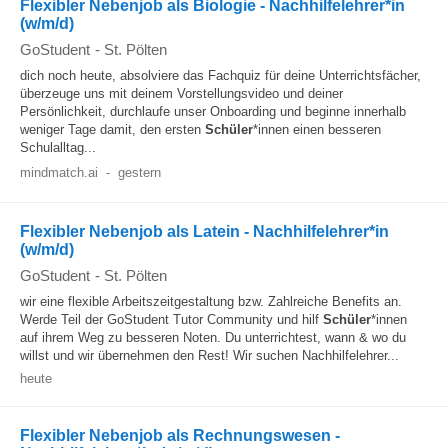
Flexibler Nebenjob als Biologie - Nachhilfelehrer*in
(w/m/d)
GoStudent
-
St. Pölten
dich noch heute, absolviere das Fachquiz für deine Unterrichtsfächer,
überzeuge uns mit deinem Vorstellungsvideo und deiner
Persönlichkeit, durchlaufe unser Onboarding und beginne innerhalb
weniger Tage damit, den ersten
Schüler
*innen einen besseren
Schulalltag...
mindmatch.ai
-
gestern
Flexibler Nebenjob als Latein - Nachhilfelehrer*in
(w/m/d)
GoStudent
-
St. Pölten
wir eine flexible Arbeitszeitgestaltung bzw. Zahlreiche Benefits an.
Werde Teil der GoStudent Tutor Community und hilf
Schüler
*innen
auf ihrem Weg zu besseren Noten. Du unterrichtest, wann & wo du
willst und wir übernehmen den Rest! Wir suchen Nachhilfelehrer...
heute
Flexibler Nebenjob als Rechnungswesen -