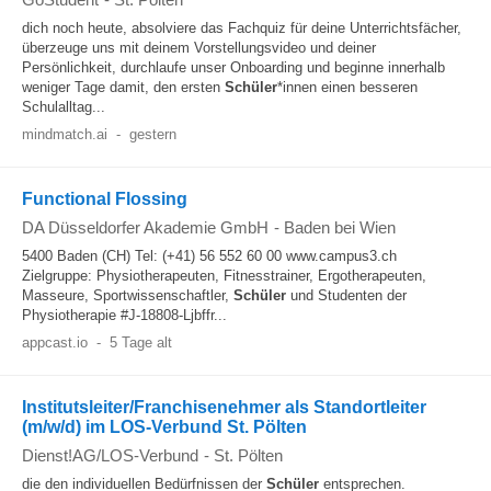
dich noch heute, absolviere das Fachquiz für deine Unterrichtsfächer,
überzeuge uns mit deinem Vorstellungsvideo und deiner
Persönlichkeit, durchlaufe unser Onboarding und beginne innerhalb
weniger Tage damit, den ersten
Schüler
*innen einen besseren
Schulalltag...
mindmatch.ai
-
gestern
Functional Flossing
DA Düsseldorfer Akademie GmbH
-
Baden bei Wien
5400 Baden (CH) Tel: (+41) 56 552 60 00 www.campus3.ch
Zielgruppe: Physiotherapeuten, Fitnesstrainer, Ergotherapeuten,
Masseure, Sportwissenschaftler,
Schüler
und Studenten der
Physiotherapie #J-18808-Ljbffr...
appcast.io
-
5 Tage alt
Institutsleiter/Franchisenehmer als Standortleiter
(m/w/d) im LOS-Verbund St. Pölten
Dienst!AG/LOS-Verbund
-
St. Pölten
die den individuellen Bedürfnissen der
Schüler
entsprechen.