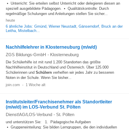
• Unterricht: Sie erteilen selbst Unterricht oder delegieren diesen an
speziell ausgebildete Pädagogen. • Qualitätskontrolle: Durch
regelmäßige Schulungen und Anleitungen stellen Sie sicher...
heute
6 ähnliche Jobs: Gmünd, Wiener Neustadt, Gänserndorf, Bruck an der
Leitha, Mistelbach...
Nachhilfelehrer in Klosterneuburg (m/w/d)
ZGS Bildungs-GmbH
-
Klosterneuburg
Die Schülerhilfe ist mit rund 1.200 Standorten das größte
Nachhilfeinstitut in Deutschland und Österreich. Über 125.000
Schülerinnen und
Schülern
verhelfen wir jedes Jahr zu besseren
Noten in der Schule. Wenn Sie bisher...
join.com
-
1 Woche alt
Institutsleiter/Franchisenehmer als Standortleiter
(m/w/d) im LOS-Verbund St. Pölten
Dienst!AG/LOS-Verbund
-
St. Pölten
und unterstützen Sie: 1. Pädagogische Aufgaben
• Gruppeneinteilung: Sie bilden Lerngruppen, die den individuellen