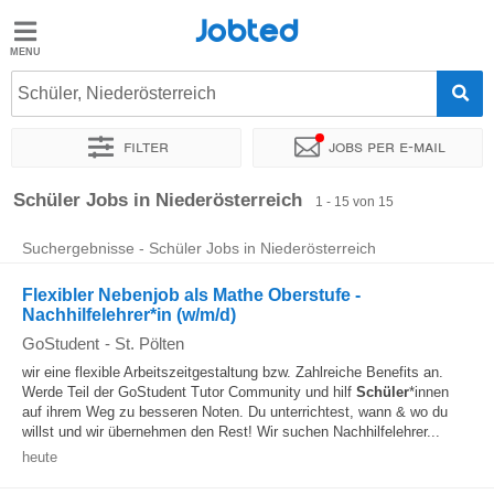
Jobted
Jobted
Jobs
Schüler, Niederösterreich
Filter
Jobs per e-mail
Gehalt
Sortieren nach
Vertragsart
Zeitintensität
Schüler Jobs in Niederösterreich
1 - 15 von 15
Suchergebnisse - Schüler Jobs in Niederösterreich
Flexibler Nebenjob als Mathe Oberstufe -
Nachhilfelehrer*in (w/m/d)
GoStudent
-
St. Pölten
wir eine flexible Arbeitszeitgestaltung bzw. Zahlreiche Benefits an.
Werde Teil der GoStudent Tutor Community und hilf
Schüler
*innen
auf ihrem Weg zu besseren Noten. Du unterrichtest, wann & wo du
willst und wir übernehmen den Rest! Wir suchen Nachhilfelehrer...
heute