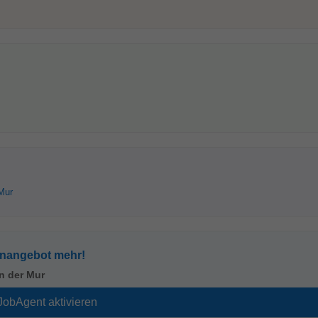
Mur
enangebot mehr!
n der Mur