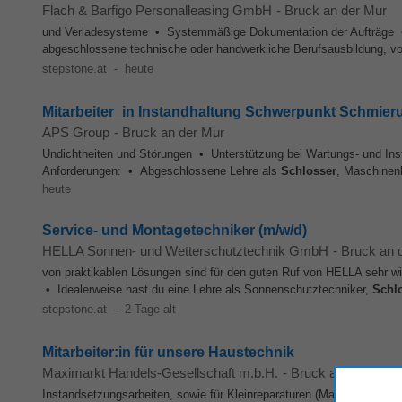
Flach & Barfigo Personalleasing GmbH
-
Bruck an der Mur
und Verladesysteme • Systemmäßige Dokumentation der Aufträge • M
abgeschlossene technische oder handwerkliche Berufsausbildung, v
stepstone.at
-
heute
Mitarbeiter_in Instandhaltung Schwerpunkt Schmier
APS Group
-
Bruck an der Mur
Undichtheiten und Störungen • Unterstützung bei Wartungs- und Ins
Anforderungen: • Abgeschlossene Lehre als
Schlosser
, Maschinen
heute
Service- und Montagetechniker (m/w/d)
HELLA Sonnen- und Wetterschutztechnik GmbH
-
Bruck an 
von praktikablen Lösungen sind für den guten Ruf von HELLA sehr wich
• Idealerweise hast du eine Lehre als Sonnenschutztechniker,
Schl
stepstone.at
-
2 Tage alt
Mitarbeiter:in für unsere Haustechnik
Maximarkt Handels-Gesellschaft m.b.H.
-
Bruck an der Mur
Instandsetzungsarbeiten, sowie für Kleinreparaturen (Malerarbeiten