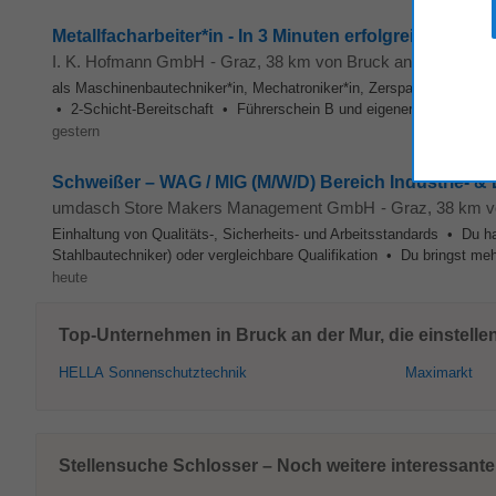
Metallfacharbeiter*in - In 3 Minuten erfolgreich bewe
I. K. Hofmann GmbH
-
Graz
, 38 km von Bruck an der Mur
als Maschinenbautechniker*in, Mechatroniker*in, Zerspanungstechnik
• 2-Schicht-Bereitschaft • Führerschein B und eigener PKW zum 
gestern
Schweißer – WAG / MIG (M/W/D) Bereich Industrie- 
umdasch Store Makers Management GmbH
-
Graz
, 38 km 
Einhaltung von Qualitäts-, Sicherheits- und Arbeitsstandards • Du h
Stahlbautechniker) oder vergleichbare Qualifikation • Du bringst me
heute
Top-Unternehmen in Bruck an der Mur, die einstelle
HELLA Sonnenschutztechnik
Maximarkt
Stellensuche Schlosser – Noch weitere interessante