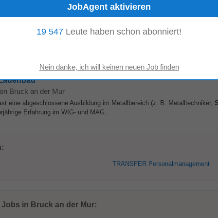
rben
19 547
Leute haben schon abonniert!
er*in,
Schlosser
*in • Berufserfahrung von Vorteil • Lesen von Plänen und
Erreichen des Arbeitsortes WAS ERWARTEN WIR? • Abliefern...
& Ladenbau
von Bruck an der Mur
ast eine abgeschlossene Ausbildung im Metallbereich (z. B. Metalltechniker,
S
hrjährige Erfahrung im WIG- und MAG...
n:
TRANSFER Personalmanagement
 Jobs in Bruck an der Mur: