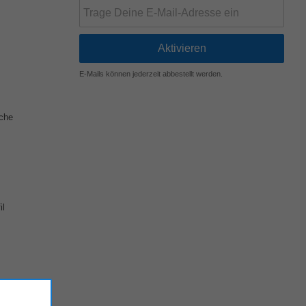
E-Mails können jederzeit abbestellt werden.
iche
il
hlossene