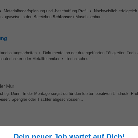
aterialbedarfsplanung und -beschaffung Profil • Nachweislich erfolgreich
orzugsweise in den Bereichen
Schlosser
/ Maschinenbau...
ung
tandhaltungsarbeiten • Dokumentation der durchgeführten Tätigkeiten Fachl
bautechniker oder Metalltechniker • Technisches...
der Mur
tig. Denn: In der Montage sorgst du für den letzten positiven Eindruck. Prof
osser
, Spengler oder Tischler abgeschlossen...
Dein neuer Job wartet auf Dich!
, diverse Reparaturen, etc.) Schließdienst Warenübernahme Sie bieten Abgesc