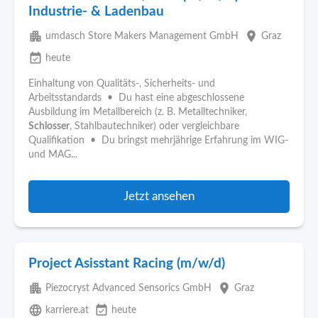
Industrie- & Ladenbau
apartment
place
umdasch Store Makers Management GmbH
Graz
event_available
heute
Einhaltung von Qualitäts-, Sicherheits- und
Arbeitsstandards • Du hast eine abgeschlossene
Ausbildung im Metallbereich (z. B. Metalltechniker,
Schlosser
, Stahlbautechniker) oder vergleichbare
Qualifikation • Du bringst mehrjährige Erfahrung im WIG-
und MAG...
Jetzt ansehen
Project Asisstant Racing (m/w/d)
apartment
place
Piezocryst Advanced Sensorics GmbH
Graz
language
event_available
karriere.at
heute