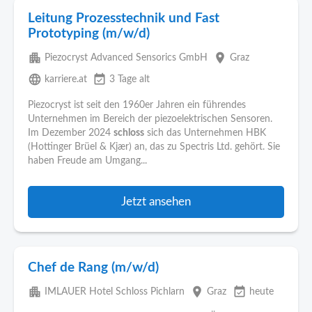
Leitung Prozesstechnik und Fast
Prototyping (m/w/d)
apartment
place
Piezocryst Advanced Sensorics GmbH
Graz
language
event_available
karriere.at
3 Tage alt
Piezocryst ist seit den 1960er Jahren ein führendes
Unternehmen im Bereich der piezoelektrischen Sensoren.
Im Dezember 2024
schloss
sich das Unternehmen HBK
(Hottinger Brüel & Kjær) an, das zu Spectris Ltd. gehört. Sie
haben Freude am Umgang...
Jetzt ansehen
Chef de Rang (m/w/d)
apartment
place
event_available
IMLAUER Hotel Schloss Pichlarn
Graz
heute