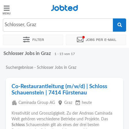
Jobted
Jobted
Jobs
Schlosser, Graz
Filter
Jobs per e-mail
Gehalt
Schlosser Jobs in Graz
Sortieren nach
Genauer Standort
Unternehmen
Personald
1 - 15 von 17
Suchergebnisse - Schlosser Jobs in Graz
Co-Restaurantleitung (m/w/d) | Schloss
Schauenstein | 7414 Fürstenau
apartment
place
event_available
Caminada Group AG
Graz
heute
Kreativität und Grosszügigkeit. Zu der Andreas Caminada
Welt gehören verschiedene Betriebe und Projekte. Das
Schloss
Schauenstein gilt als eines der drei besten