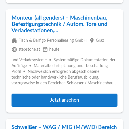
Monteur (all genders) – Maschinenbau,
Befestigungstechnik / Autom. Tore und
Verladestationen,...
apartment
place
Flach & Barfigo Personalleasing GmbH
Graz
language
event_available
stepstone.at
heute
und Verladesysteme • Systemmäßige Dokumentation der
Aufträge • Materialbedarfsplanung und -beschaffung
Profil • Nachweislich erfolgreich abgeschlossene
technische oder handwerkliche Berufsausbildung,
vorzugsweise in den Bereichen
Schlosser
/ Maschinenbau...
Jetzt ansehen
Schweißer – WAG / MIG (M/W/D) Bereich