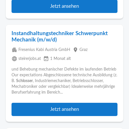
Jetzt ansehen
Instandhaltungstechniker Schwerpunkt
Mechanik (m/w/d)
apartment
place
Fresenius Kabi Austria GmbH
Graz
language
event_available
steirerjobs.at
1 Monat alt
und Behebung mechanischer Defekte im laufenden Betrieb
Our expectations Abgeschlossene technische Ausbildung (z.
B.
Schlosser
, Industriemechaniker, Betriebsschlosser,
Mechatroniker oder vergleichbar) Idealerweise mehrjährige
Berufserfahrung im Bereich...
Jetzt ansehen