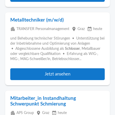
Metalltechniker (m/w/d)
apartment
place
event_available
TRANSFER Personalmanagement
Graz
heute
und Behebung technischer Störungen • Unterstützung bei
der Inbetriebnahme und Optimierung von Anlagen
• Abgeschlossene Ausbildung als
Schlosser
, Metallbauer
oder vergleichbare Qualifikation • Erfahrung als WIG-,
MIG-, MAG-Schweißer/in, Betriebsschlosser...
Jetzt ansehen
Mitarbeiter_in Instandhaltung
Schwerpunkt Schmierung
apartment
place
event_available
APS Group
Graz
heute