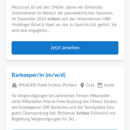
Piezocryst ist seit den 1960er Jahren ein führendes
Unternehmen im Bereich der piezoelektrischen Sensoren.
Im Dezember 2024
schloss
sich das Unternehmen HBK
(Hottinger Brüel & Kjær) an, das zu Spectris Ltd. gehört. Sie
sind eine engagierte...
Jetzt ansehen
Barkeeper/in (m/w/d)
apartment
place
event_available
IMLAUER Hotel Schloss Pichlarn
Graz
heute
für Vergünstigungen bei zahlreichen Firmen Mitarbeiter-
wirbt-Mitarbeiter Prämie Freie Nutzung des Fitness Studios,
des hoteleigenen SPA Bereiches und der Tennisplätze Eine
gratis Übernachtung inkl. Pichlarner
Schloss
Frühstück mit
Begleitung Vergünstigungen für Ski...