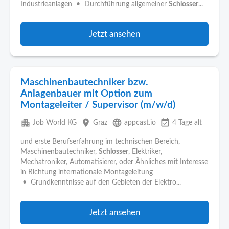
Industrieanlagen • Durchführung allgemeiner
Schlosser
...
Jetzt ansehen
Maschinenbautechniker bzw.
Anlagenbauer mit Option zum
Montageleiter / Supervisor (m/w/d)
apartment
place
language
event_available
Job World KG
Graz
appcast.io
4 Tage alt
und erste Berufserfahrung im technischen Bereich,
Maschinenbautechniker,
Schlosser
, Elektriker,
Mechatroniker, Automatisierer, oder Ähnliches mit Interesse
in Richtung internationale Montageleitung
• Grundkenntnisse auf den Gebieten der Elektro...
Jetzt ansehen