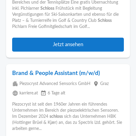
Bereiches und der Tennisplätze Eine gratis Übernachtung
inkl. Pichlarner
Schloss
Frühstück mit Begleitung
Vergünstigungen für Ski-Saisonkarten und ebenso für die
Platz – & Turnierreife im Golf & Country Club
Schloss
Pichlarn Freie Golfmitgliedschaft im Golf...
Jetzt ansehen
Brand & People Assistant (m/w/d)
apartment
place
Piezocryst Advanced Sensorics GmbH
Graz
language
event_available
karriere.at
6 Tage alt
Piezocryst ist seit den 1960er Jahren ein führendes
Unternehmen im Bereich der piezoelektrischen Sensoren.
Im Dezember 2024
schloss
sich das Unternehmen HBK
(Hottinger Brüel & Kjær) an, das zu Spectris Ltd. gehört. Sie
arbeiten gerne...