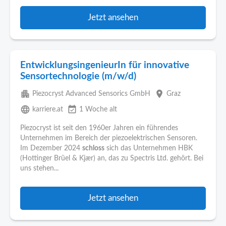
Jetzt ansehen
EntwicklungsingenieurIn für innovative
Sensortechnologie (m/w/d)
apartment
place
Piezocryst Advanced Sensorics GmbH
Graz
language
event_available
karriere.at
1 Woche alt
Piezocryst ist seit den 1960er Jahren ein führendes
Unternehmen im Bereich der piezoelektrischen Sensoren.
Im Dezember 2024
schloss
sich das Unternehmen HBK
(Hottinger Brüel & Kjær) an, das zu Spectris Ltd. gehört. Bei
uns stehen...
Jetzt ansehen