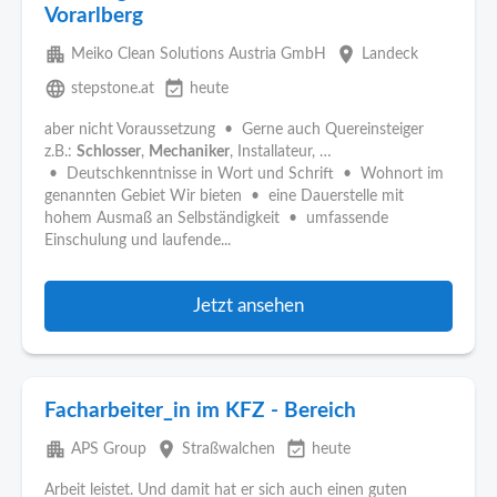
Vorarlberg
apartment
place
Meiko Clean Solutions Austria GmbH
Landeck
language
event_available
stepstone.at
heute
aber nicht Voraussetzung • Gerne auch Quereinsteiger
z.B.:
Schlosser
,
Mechaniker
, Installateur, …
• Deutschkenntnisse in Wort und Schrift • Wohnort im
genannten Gebiet Wir bieten • eine Dauerstelle mit
hohem Ausmaß an Selbständigkeit • umfassende
Einschulung und laufende...
Jetzt ansehen
Facharbeiter_in im KFZ - Bereich
apartment
place
event_available
APS Group
Straßwalchen
heute
Arbeit leistet. Und damit hat er sich auch einen guten