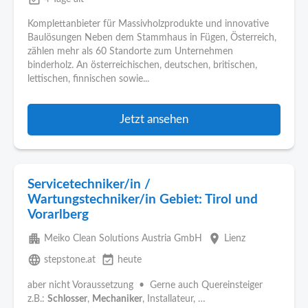
Komplettanbieter für Massivholzprodukte und innovative
Baulösungen Neben dem Stammhaus in Fügen, Österreich,
zählen mehr als 60 Standorte zum Unternehmen
binderholz. An österreichischen, deutschen, britischen,
lettischen, finnischen sowie...
Jetzt ansehen
Servicetechniker/in /
Wartungstechniker/in Gebiet: Tirol und
Vorarlberg
apartment
place
Meiko Clean Solutions Austria GmbH
Lienz
language
event_available
stepstone.at
heute
aber nicht Voraussetzung • Gerne auch Quereinsteiger
z.B.:
Schlosser
,
Mechaniker
, Installateur, …