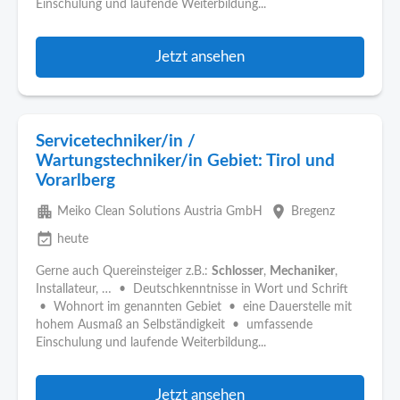
Einschulung und laufende Weiterbildung...
Jetzt ansehen
Servicetechniker/in /
Wartungstechniker/in Gebiet: Tirol und
Vorarlberg
apartment
place
Meiko Clean Solutions Austria GmbH
Bregenz
event_available
heute
Gerne auch Quereinsteiger z.B.:
Schlosser
,
Mechaniker
,
Installateur, … • Deutschkenntnisse in Wort und Schrift
• Wohnort im genannten Gebiet • eine Dauerstelle mit
hohem Ausmaß an Selbständigkeit • umfassende
Einschulung und laufende Weiterbildung...
Jetzt ansehen