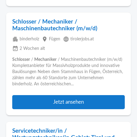
Schlosser / Mechaniker /
Maschinenbautechniker (m/w/d)
apartment
place
language
binderholz
Fügen
tirolerjobs.at
event_available
2 Wochen alt
Schlosser
/
Mechaniker
/ Maschinenbautechniker (m/w/d)
Komplettanbieter für Massivholzprodukte und innovative
Baulösungen Neben dem Stammhaus in Fügen, Österreich,
zählen mehr als 60 Standorte zum Unternehmen
binderholz. An österreichischen...
Jetzt ansehen
Servicetechniker/in /