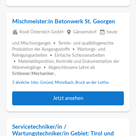
Mischmeister:in Betonwerk St. Georgen
apartment
place
event_available
Roxit Österreich GmbH
Gänserndorf
heute
und Mischvorganges • Termin- und qualitätsgerechte
Produktion der Ausgangsstoffe • Wartungs- und
Reinigungsarbeiten • Einfache Schlosserarbeiten
• Materialdisposition, Kontrolle und Dokumentation der
Wareneingänge • Abgeschlossene Lehre als
Schlosser
/
Mechaniker
...
3 ähnliche Jobs: Gmünd, Mistelbach, Bruck an der Leitha
Jetzt ansehen
Servicetechniker/in /
Wartungstechniker/in Gebiet: Tirol und