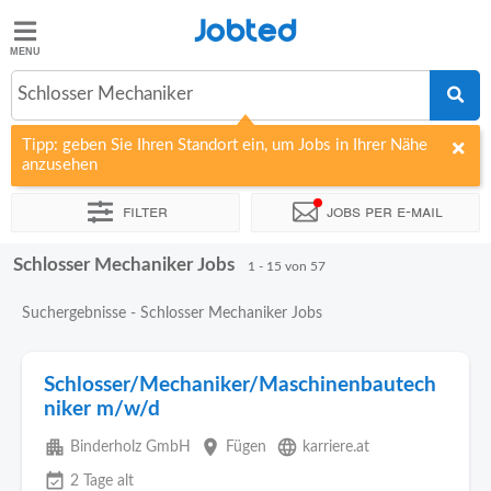
Jobted
Jobted
Jobs
Schlosser Mechaniker
Tipp: geben Sie Ihren Standort ein, um Jobs in Ihrer Nähe
Gehalt
anzusehen
Filter
Jobs per e-mail
Schlosser Mechaniker Jobs
Sortieren nach
Unternehmen
Personaldienstleister
Zeitin
1 - 15 von 57
Suchergebnisse - Schlosser Mechaniker Jobs
Schlosser/Mechaniker/Maschinenbautech
niker m/w/d
apartment
place
language
Binderholz GmbH
Fügen
karriere.at
event_available
2 Tage alt