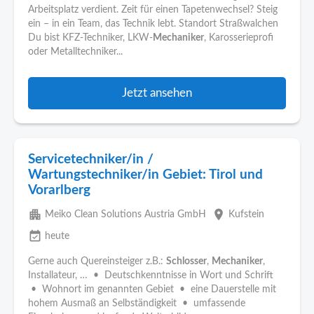
Arbeitsplatz verdient. Zeit für einen Tapetenwechsel? Steig
ein – in ein Team, das Technik lebt. Standort Straßwalchen
Du bist KFZ-Techniker, LKW-
Mechaniker
, Karosserieprofi
oder Metalltechniker...
Jetzt ansehen
Servicetechniker/in /
Wartungstechniker/in Gebiet: Tirol und
Vorarlberg
apartment
place
Meiko Clean Solutions Austria GmbH
Kufstein
event_available
heute
Gerne auch Quereinsteiger z.B.:
Schlosser
,
Mechaniker
,
Installateur, … • Deutschkenntnisse in Wort und Schrift
• Wohnort im genannten Gebiet • eine Dauerstelle mit
hohem Ausmaß an Selbständigkeit • umfassende