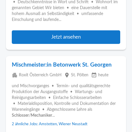
• Deutschkenntnisse in Wort und Schrift • Wohnort im
genannten Gebiet Wir bieten • eine Dauerstelle mit
hohem Ausmaß an Selbständigkeit • umfassende
Einschulung und laufende...
Jetzt ansehen
Mischmeister:in Betonwerk St. Georgen
apartment
place
event_available
Roxit Österreich GmbH
St. Pölten
heute
und Mischvorganges • Termin- und qualitätsgerechte
Produktion der Ausgangsstoffe • Wartungs- und
Reinigungsarbeiten • Einfache Schlosserarbeiten
• Materialdisposition, Kontrolle und Dokumentation der
Wareneingänge • Abgeschlossene Lehre als
Schlosser
/
Mechaniker
...
2 ähnliche Jobs: Amstetten, Wiener Neustadt