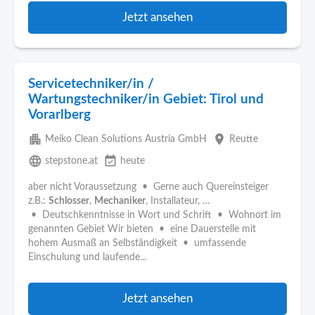
Jetzt ansehen
Servicetechniker/in /
Wartungstechniker/in Gebiet: Tirol und
Vorarlberg
apartment
place
Meiko Clean Solutions Austria GmbH
Reutte
language
event_available
stepstone.at
heute
aber nicht Voraussetzung • Gerne auch Quereinsteiger
z.B.:
Schlosser
,
Mechaniker
, Installateur, …
• Deutschkenntnisse in Wort und Schrift • Wohnort im
genannten Gebiet Wir bieten • eine Dauerstelle mit
hohem Ausmaß an Selbständigkeit • umfassende
Einschulung und laufende...
Jetzt ansehen