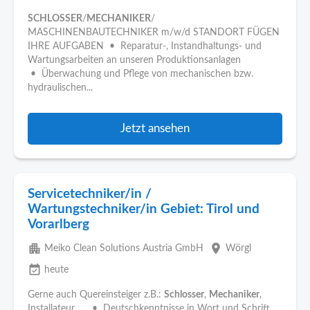
SCHLOSSER
/
MECHANIKER
/
MASCHINENBAUTECHNIKER m/w/d STANDORT FÜGEN
IHRE AUFGABEN • Reparatur-, Instandhaltungs- und
Wartungsarbeiten an unseren Produktionsanlagen
• Überwachung und Pflege von mechanischen bzw.
hydraulischen...
Jetzt ansehen
Servicetechniker/in /
Wartungstechniker/in Gebiet: Tirol und
Vorarlberg
apartment
place
Meiko Clean Solutions Austria GmbH
Wörgl
event_available
heute
Gerne auch Quereinsteiger z.B.:
Schlosser
,
Mechaniker
,
Installateur, … • Deutschkenntnisse in Wort und Schrift