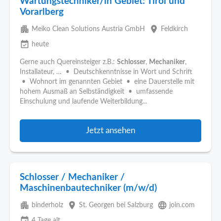
Wartungstechniker/in Gebiet: Tirol und
Vorarlberg
apartment
place
Meiko Clean Solutions Austria GmbH
Feldkirch
event_available
heute
Gerne auch Quereinsteiger z.B.:
Schlosser
,
Mechaniker
,
Installateur, … • Deutschkenntnisse in Wort und Schrift
• Wohnort im genannten Gebiet • eine Dauerstelle mit
hohem Ausmaß an Selbständigkeit • umfassende
Einschulung und laufende Weiterbildung...
Jetzt ansehen
Schlosser / Mechaniker /
Maschinenbautechniker (m/w/d)
apartment
place
language
binderholz
St. Georgen bei Salzburg
join.com
event_available
4 Tage alt