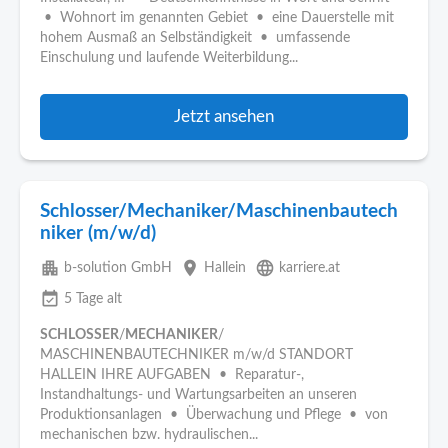
• Wohnort im genannten Gebiet • eine Dauerstelle mit
hohem Ausmaß an Selbständigkeit • umfassende
Einschulung und laufende Weiterbildung...
Jetzt ansehen
Schlosser/Mechaniker/Maschinenbautech
niker (m/w/d)
apartment
place
language
b-solution GmbH
Hallein
karriere.at
event_available
5 Tage alt
SCHLOSSER
/
MECHANIKER
/
MASCHINENBAUTECHNIKER m/w/d STANDORT
HALLEIN IHRE AUFGABEN • Reparatur-,
Instandhaltungs- und Wartungsarbeiten an unseren
Produktionsanlagen • Überwachung und Pflege • von
mechanischen bzw. hydraulischen...