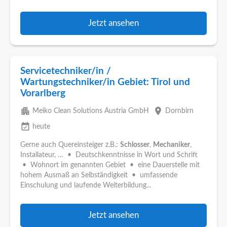
Jetzt ansehen
Servicetechniker/in /
Wartungstechniker/in Gebiet: Tirol und
Vorarlberg
apartment
place
Meiko Clean Solutions Austria GmbH
Dornbirn
event_available
heute
Gerne auch Quereinsteiger z.B.:
Schlosser
,
Mechaniker
,
Installateur, … • Deutschkenntnisse in Wort und Schrift
• Wohnort im genannten Gebiet • eine Dauerstelle mit
hohem Ausmaß an Selbständigkeit • umfassende
Einschulung und laufende Weiterbildung...
Jetzt ansehen