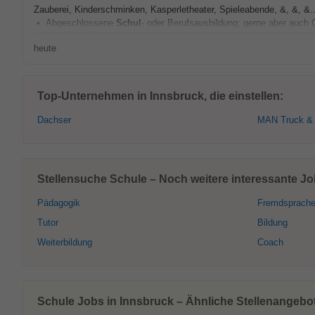
Zauberei, Kinderschminken, Kasperletheater, Spieleabende, &, &, &.
• Abgeschlossene
Schul
- oder Berufsausbildung; gerne aber auch Q
heute
Top-Unternehmen in Innsbruck, die einstellen:
Dachser
MAN Truck &
Stellensuche Schule – Noch weitere interessante Jo
Pädagogik
Fremdsprach
Tutor
Bildung
Weiterbildung
Coach
Schule Jobs in Innsbruck – Ähnliche Stellenangebo