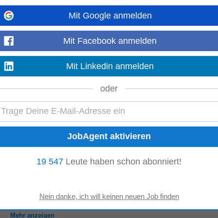
Mit Google anmelden
m/d)
ng? Dann bist du hier genau richtig! Wer wir sind & was uns bewegt: Bei GoSt
Mit Facebook anmelden
ale
Schule
...
Mehr anzeigen
Mit Linkedin anmelden
oder
nnsbruck
(z.B. Handelsschule) oder erfolgreicher Abschluss einer kaufmännischen Aus
• Gute EDV-Kenntnisse • Bereitschaft...
Mehr anzeigen
19 547
Leute haben schon abonniert!
m/d)
ng? Dann bist du hier genau richtig! Wer wir sind & was uns bewegt: Bei GoSt
ale
Schule
...
Mehr anzeigen