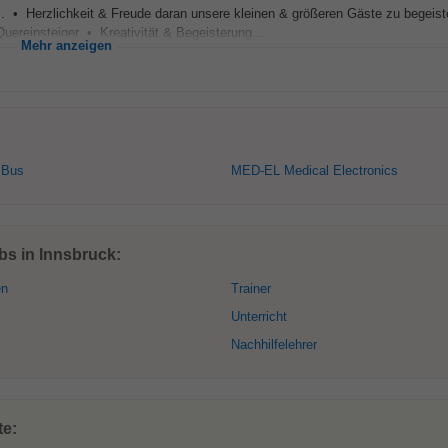
.. • Herzlichkeit & Freude daran unsere kleinen & größeren Gäste zu begeist
uereinsteiger • Kreativität & Begeisterung...
Mehr anzeigen
 Bus
MED-EL Medical Electronics
bs in Innsbruck:
en
Trainer
Unterricht
Nachhilfelehrer
te: