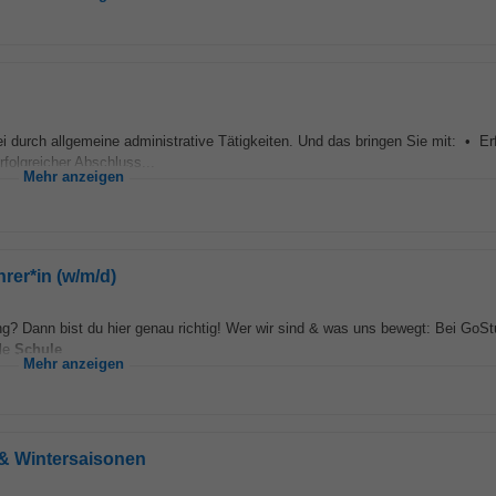
durch allgemeine administrative Tätigkeiten. Und das bringen Sie mit: • Erf
folgreicher Abschluss...
Mehr anzeigen
rer*in (w/m/d)
ng? Dann bist du hier genau richtig! Wer wir sind & was uns bewegt: Bei GoSt
ale
Schule
...
Mehr anzeigen
 & Wintersaisonen