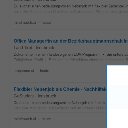
Du suchst einen bedeutungsvollen Nebenjob mit flexibler Zeiteinteilu
wir voller Motivation und Leidenschaft an unserer Mission, eine glob
mindmatch.ai
-
heute
Office Manager*in an der Bezirkshauptmannschaft I
Land Tirol
-
Innsbruck
Dokumente in einem landeseigenen EDV-Programm. • Sie unterstütze
Tätigkeiten. Profil • Erfolgreicher Abschluss einer berufsbildenden
S
stepstone.at
-
heute
Flexibler Nebenjob als Chemie - Nachhilfelehrer*in (
GoStudent
-
Innsbruck
Du suchst einen bedeutungsvollen Nebenjob mit flexibler Zeiteinteilu
wir voller Motivation und Leidenschaft an unserer Mission, eine glob
mindmatch.ai
-
heute