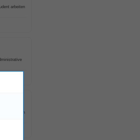
udent arbeiten
ministrative
udent arbeiten
!