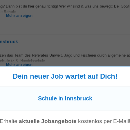
ng? Dann bist du hier genau richtig! Wer wir sind & was uns bewegt: Bei GoSt
ale
Schule
...
Mehr anzeigen
nnsbruck
n das Team des Referates Umwelt, Jagd und Fischerei durch allgemeine ad
chule
(z.B. Handelsschule...
Mehr anzeigen
Dein neuer Job wartet auf Dich!
w/m/d)
Schule
in
Innsbruck
ng? Dann bist du hier genau richtig! Wer wir sind & was uns bewegt: Bei GoSt
ale
Schule
...
Mehr anzeigen
Erhalte
aktuelle Jobangebote
kostenlos per E-Mail