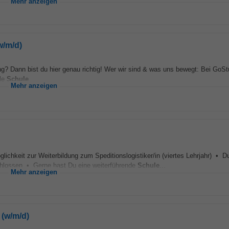
Mehr anzeigen
w/m/d)
ng? Dann bist du hier genau richtig! Wer wir sind & was uns bewegt: Bei GoSt
ale
Schule
...
Mehr anzeigen
chkeit zur Weiterbildung zum Speditionslogistiker/in (viertes Lehrjahr) • D
schlossen • Gerne hast Du eine weiterführende
Schule
...
Mehr anzeigen
 (w/m/d)