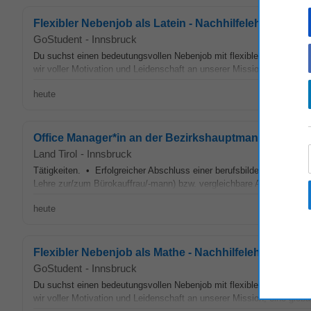
Flexibler Nebenjob als Latein - Nachhilfelehrer*in (w/
GoStudent
-
Innsbruck
Du suchst einen bedeutungsvollen Nebenjob mit flexibler Zeiteinteilu
wir voller Motivation und Leidenschaft an unserer Mission, eine glob
heute
Office Manager*in an der Bezirkshauptmannschaft I
Land Tirol
-
Innsbruck
Tätigkeiten. • Erfolgreicher Abschluss einer berufsbildenden
Schule
Lehre zur/zum Bürokauffrau/-mann) bzw. vergleichbare Ausbildung 
heute
Flexibler Nebenjob als Mathe - Nachhilfelehrer*in (w/
GoStudent
-
Innsbruck
Du suchst einen bedeutungsvollen Nebenjob mit flexibler Zeiteinteilu
wir voller Motivation und Leidenschaft an unserer Mission, eine glob