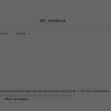
Wo
nsität
Gehalt
kkaufmann (m/w/d) auch den Bürokaufmann (m/w/d) ab • Du hast mindestens 
ne hast Du eine weiterführende
Schule
angefangen...
Mehr anzeigen