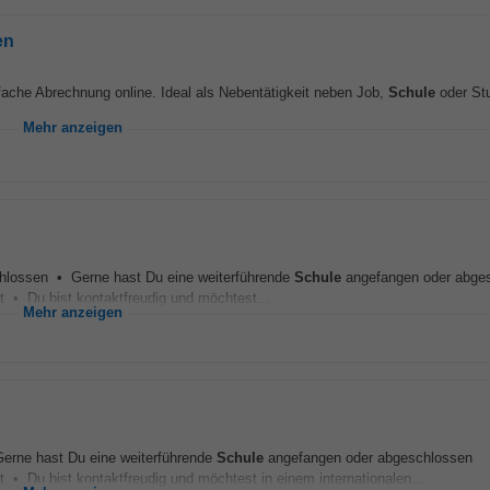
en
nfache Abrechnung online. Ideal als Nebentätigkeit neben Job,
Schule
oder St
Mehr anzeigen
schlossen • Gerne hast Du eine weiterführende
Schule
angefangen oder abge
 • Du bist kontaktfreudig und möchtest...
Mehr anzeigen
Gerne hast Du eine weiterführende
Schule
angefangen oder abgeschlossen
• Du bist kontaktfreudig und möchtest in einem internationalen...