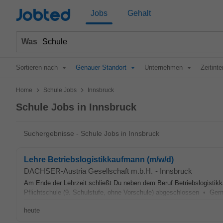
Jobted
Jobs
Gehalt
Was
Sortieren nach
Genauer Standort
Unternehmen
Zeitinte
>
>
Home
Schule Jobs
Innsbruck
Schule Jobs in Innsbruck
Suchergebnisse - Schule Jobs in Innsbruck
Lehre Betriebslogistikkaufmann (m/w/d)
DACHSER-Austria Gesellschaft m.b.H.
-
Innsbruck
Am Ende der Lehrzeit schließt Du neben dem Beruf Betriebslogisti
Pflichtschule (9. Schulstufe, ohne Vorschule) abgeschlossen • Ger
heute