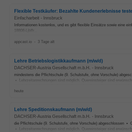
Flexible Testkäufer: Bezahlte Kundenerlebnisse test
Einfacharbeit
-
Innsbruck
Informationen kostenlos, und es gibt flexible Einsätze sowie eine ei
18808-Ljbffr...
appcast.io
-
3 Tage alt
Lehre Betriebslogistikkaufmann (m/w/d)
DACHSER-Austria Gesellschaft m.b.H.
-
Innsbruck
mindestens die Pflichtschule (9. Schulstufe, ohne Vorschule) abge
• Lehrzeitanrechnungen sind möglich. Quereinsteiger sind erwünscht
heute
Lehre Speditionskaufmann (m/w/d)
DACHSER-Austria Gesellschaft m.b.H.
-
Innsbruck
die Pflichtschule (9. Schulstufe, ohne Vorschule) abgeschlossen • 
• Lehrzeitanrechnungen sind möglich. Quereinsteiger sind erwünscht 