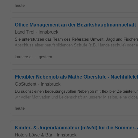
heute
Office Management an der Bezirkshauptmannschaft
Land Tirol
-
Innsbruck
Sie unterstützen das Team des Referates Umwelt, Jagd und Fischerei 
Abschluss einer berufsbildenden
Schule
(z.B. Handelsschule) oder er
karriere.at
-
gestern
Flexibler Nebenjob als Mathe Oberstufe - Nachhilfeleh
GoStudent
-
Innsbruck
Du suchst einen bedeutungsvollen Nebenjob mit flexibler Zeiteinteilu
wir voller Motivation und Leidenschaft an unserer Mission, eine glob
heute
Kinder- & Jugendanimateur (m/w/d) für die Sommer-
Hotels Löwe & Bär
-
Innsbruck