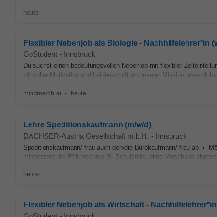
heute
Flexibler Nebenjob als Biologie - Nachhilfelehrer*in (
GoStudent
-
Innsbruck
Du suchst einen bedeutungsvollen Nebenjob mit flexibler Zeiteinteilu
wir voller Motivation und Leidenschaft an unserer Mission, eine glob
mindmatch.ai
-
heute
Lehre Speditionskaufmann (m/w/d)
DACHSER-Austria Gesellschaft m.b.H.
-
Innsbruck
Speditionskaufmann/-frau auch den/die Bürokaufmann/-frau ab • Mögli
mindestens die Pflichtschule (9. Schulstufe, ohne Vorschule) abge
heute
Flexibler Nebenjob als Wirtschaft - Nachhilfelehrer*in
GoStudent
-
Innsbruck