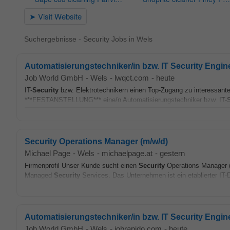
Suchergebnisse - Security Jobs in Wels
Automatisierungstechniker/in bzw. IT Security Engin
Job World GmbH
-
Wels
-
lwqct.com
-
heute
IT-
Security
bzw. Elektrotechnikern einen Top-Zugang zu interessant
***FESTANSTELLUNG*** eine/n Automatisierungstechniker bzw. IT-
Security Operations Manager (m/w/d)
Michael Page
-
Wels
-
michaelpage.at
-
gestern
Firmenprofil Unser Kunde sucht einen
Security
Operations Manager (
Managed
Security
Services. Das Unternehmen ist ein etablierter IT-D
Automatisierungstechniker/in bzw. IT Security Engin
Job World GmbH
-
Wels
-
jobrapido.com
-
heute