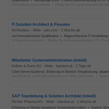
Qualifikation • Mehrjährige (mind. 5 Jahre) Berufserfahrung im OT
Automatisierungssystemen • Erfahrung mit regulatorischen und val
IT-Solution Architect & Presales
McHunters
-
Wels
-
join.com
-
1 Woche alt
und Innovationsbera Qualifikation • Abgeschlossene IT-Ausbildung o
& Projektmanagement • Breites Technologieverständnis (z.B. Cloud,
Mitarbeiter Systemadministration (m/w/d)
Kellner & Kunz AG
-
Wels
-
karriere.at
-
2 Tage alt
Client-Server-Systeme). Erfahrung im Bereich Virtualisierung, ideal
gute Deutsch- und Englischkenntnisse in Wort und Schrift. • Teamorie
SAP Teamleitung & Solution Architekt (m/w/d)
Richter Pharma AG
-
Wels
-
karriere.at
-
1 Woche alt
Erfahrung im Design komplexer Systemlandschaften • Starkes Vers