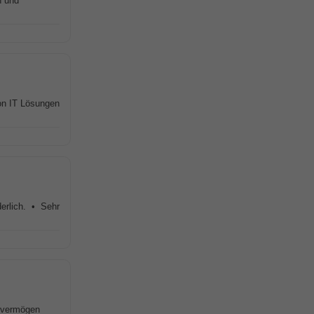
n und
von IT Lösungen
derlich. • Sehr
kvermögen