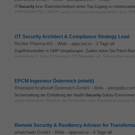
IT-
Security
bzw. Elektrotechnikern einen Top-Zugang zu interessant
***FESTANSTELLUNG*** eine/n Automatisierungstechniker bzw. IT-
OT Security Architect & Compliance Strategy Lead
Richter Pharma AG
-
Wels
-
appcast.io
-
3 Tage alt
Zugriffskontrollen in GMP-Umgebungen. Zudem leiten Sie Patch-Man
mindestens 5 Jahre Erfahrung in OT-
Security
mit, beherrschen regul
EPCM Ingenieur Österreich (m/w/d)
Rheinland Kraftstoff Österreich GmbH
-
Wels
-
jobrapido.co
Sicherstellung der Einhaltung der Health-
Security
-Safety-Environmen
abgeschlossenes Studium der Architektur oder Bauingenieurwesen bzw
Remote Security & Resiliency Advisor for Transform
whatchado GmbH
-
Wels
-
appcast.io
-
6 Tage alt