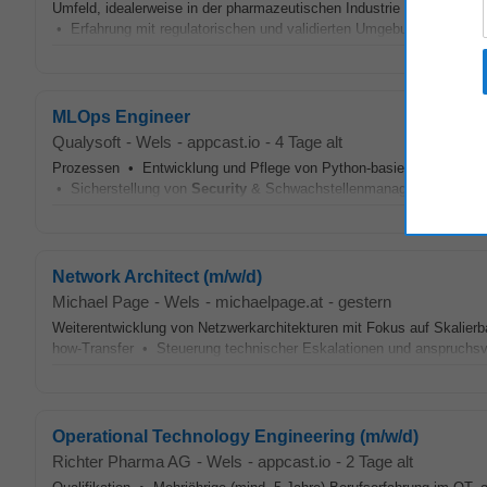
Umfeld, idealerweise in der pharmazeutischen Industrie • Tiefgehen
• Erfahrung mit regulatorischen und validierten Umgebungen • Nach
MLOps Engineer
Qualysoft
-
Wels
-
appcast.io
-
4 Tage alt
Prozessen • Entwicklung und Pflege von Python-basierten ML-Appli
• Sicherstellung von
Security
& Schwachstellenmanagement für Code
Network Architect (m/w/d)
Michael Page
-
Wels
-
michaelpage.at
-
gestern
Weiterentwicklung von Netzwerkarchitekturen mit Fokus auf Skalierb
how-Transfer • Steuerung technischer Eskalationen und anspruchsv
Operational Technology Engineering (m/w/d)
Richter Pharma AG
-
Wels
-
appcast.io
-
2 Tage alt