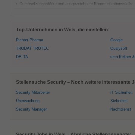
• Durchsetzungsstärke und ausgezeichnete Kommunikationsskills •
Top-Unternehmen in Wels, die einstellen:
Richter Pharma
Google
TRODAT TROTEC
Qualysoft
DELTA
reca Kellner 
Stellensuche Security – Noch weitere interessante J
Security Mitarbeiter
IT Sicherheit
Überwachung
Sicherheit
Security Manager
Nachtdienst
Security Jobs in Wels – Ähnliche Stellenangebote: