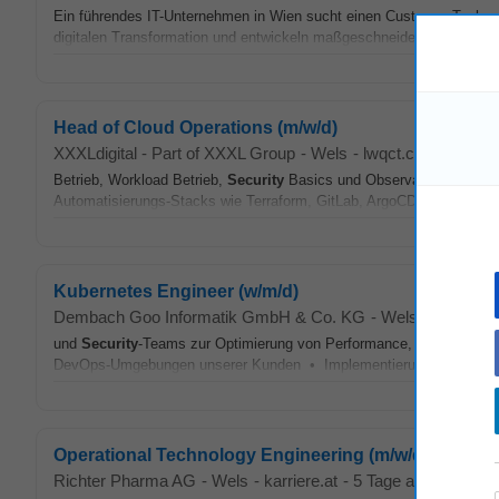
Ein führendes IT-Unternehmen in Wien sucht einen Customer Techno
digitalen Transformation und entwickeln maßgeschneiderte technisch
Head of Cloud Operations (m/w/d)
XXXLdigital - Part of XXXL Group
-
Wels
-
lwqct.com
-
heute
Betrieb, Workload Betrieb,
Security
Basics und Observability nicht 
Automatisierungs-Stacks wie Terraform, GitLab, ArgoCD, Grafana, D
Kubernetes Engineer (w/m/d)
Dembach Goo Informatik GmbH & Co. KG
-
Wels
-
appcast.
und
Security
-Teams zur Optimierung von Performance, Reliability u
DevOps-Umgebungen unserer Kunden • Implementierung kundenspezi
Operational Technology Engineering (m/w/d)
Richter Pharma AG
-
Wels
-
karriere.at
-
5 Tage alt