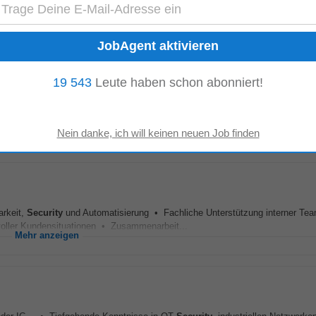
de Kenntnisse in OT-
Security
, industriellen Netzwerken und Automatisierun
weisliche Erfahrung...
Mehr anzeigen
19 543
Leute haben schon abonniert!
kationen • Umsetzung von CI/CD- und GitOps-Prinzipien für ML-Pipelines
, Container und Modelle • Betrieb und Weiterentwicklung...
Mehr anzeigen
arkeit,
Security
und Automatisierung • Fachliche Unterstützung interner Te
oller Kundensituationen • Zusammenarbeit...
Mehr anzeigen