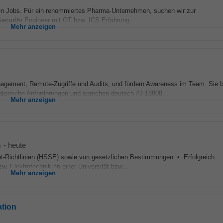
en Jobs. Für ein renommiertes Pharma-Unternehmen, suchen wir zur
Security
Engineer mit OT bzw. ICS Erfahrung...
Mehr anzeigen
agement, Remote-Zugriffe und Audits, und fördern Awareness im Team. Sie b
atorische Anforderungen und sprechen deutsch #J-18808...
Mehr anzeigen
m
-
heute
t-Richtlinien (HSSE) sowie von gesetzlichen Bestimmungen • Erfolgreich
. Elektrotechnik an einer Universität bzw...
Mehr anzeigen
ation