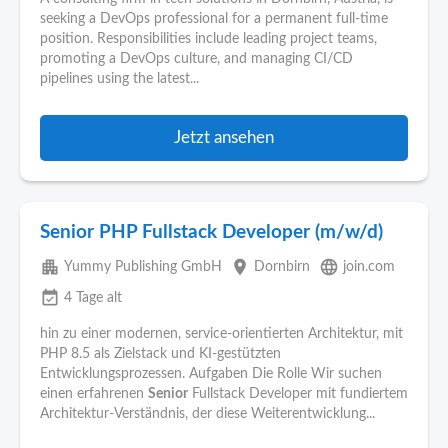
seeking a DevOps professional for a permanent full-time
position. Responsibilities include leading project teams,
promoting a DevOps culture, and managing CI/CD
pipelines using the latest...
Jetzt ansehen
Senior PHP Fullstack Developer (m/w/d)
apartment
place
language
Yummy Publishing GmbH
Dornbirn
join.com
event_available
4 Tage alt
hin zu einer modernen, service-orientierten Architektur, mit
PHP 8.5 als Zielstack und KI-gestützten
Entwicklungsprozessen. Aufgaben Die Rolle Wir suchen
einen erfahrenen
Senior
Fullstack Developer mit fundiertem
Architektur-Verständnis, der diese Weiterentwicklung...