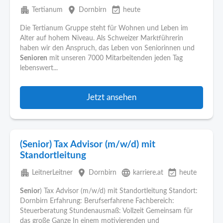
apartment
place
event_available
Tertianum
Dornbirn
heute
Die Tertianum Gruppe steht für Wohnen und Leben im
Alter auf hohem Niveau. Als Schweizer Marktführerin
haben wir den Anspruch, das Leben von Seniorinnen und
Senioren
mit unseren 7000 Mitarbeitenden jeden Tag
lebenswert...
Jetzt ansehen
(Senior) Tax Advisor (m/w/d) mit
Standortleitung
apartment
place
language
event_available
LeitnerLeitner
Dornbirn
karriere.at
heute
Senior
) Tax Advisor (m/w/d) mit Standortleitung Standort:
Dornbirn Erfahrung: Berufserfahrene Fachbereich:
Steuerberatung Stundenausmaß: Vollzeit Gemeinsam für
das große Ganze In einem motivierenden und