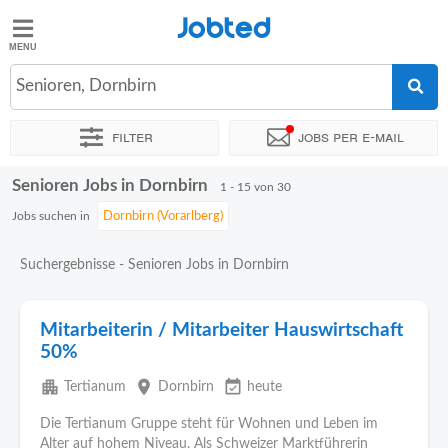
Jobted
Jobted
Jobs
Senioren, Dornbirn
Filter
Jobs per e-mail
Gehalt
Senioren Jobs in Dornbirn
Sortieren nach
Genauer Standort
Unternehmen
Personald
1 - 15 von 30
Jobs suchen in
Suchergebnisse - Senioren Jobs in Dornbirn
Mitarbeiterin / Mitarbeiter Hauswirtschaft
50%
apartment
place
event_available
Tertianum
Dornbirn
heute
Die Tertianum Gruppe steht für Wohnen und Leben im
Alter auf hohem Niveau. Als Schweizer Marktführerin