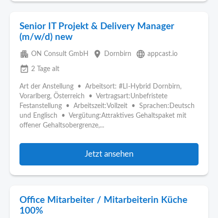
Senior IT Projekt & Delivery Manager
(m/w/d) new
apartment
place
language
ON Consult GmbH
Dornbirn
appcast.io
event_available
2 Tage alt
Art der Anstellung • Arbeitsort: #LI-Hybrid Dornbirn,
Vorarlberg, Österreich • Vertragsart:Unbefristete
Festanstellung • Arbeitszeit:Vollzeit • Sprachen:Deutsch
und Englisch • Vergütung:Attraktives Gehaltspaket mit
offener Gehaltsobergrenze,...
Jetzt ansehen
Office Mitarbeiter / Mitarbeiterin Küche
100%