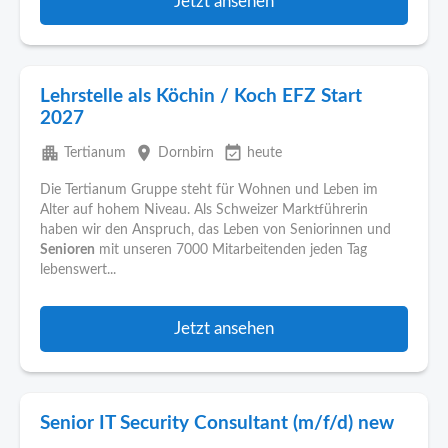
Jetzt ansehen
Lehrstelle als Köchin / Koch EFZ Start
2027
apartment
place
event_available
Tertianum
Dornbirn
heute
Die Tertianum Gruppe steht für Wohnen und Leben im
Alter auf hohem Niveau. Als Schweizer Marktführerin
haben wir den Anspruch, das Leben von Seniorinnen und
Senioren
mit unseren 7000 Mitarbeitenden jeden Tag
lebenswert...
Jetzt ansehen
Senior IT Security Consultant (m/f/d) new