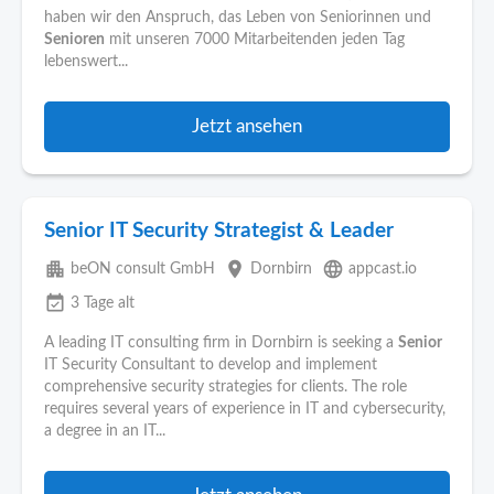
haben wir den Anspruch, das Leben von Seniorinnen und
Senioren
mit unseren 7000 Mitarbeitenden jeden Tag
lebenswert...
Jetzt ansehen
Senior IT Security Strategist & Leader
apartment
place
language
beON consult GmbH
Dornbirn
appcast.io
event_available
3 Tage alt
A leading IT consulting firm in Dornbirn is seeking a
Senior
IT Security Consultant to develop and implement
comprehensive security strategies for clients. The role
requires several years of experience in IT and cybersecurity,
a degree in an IT...