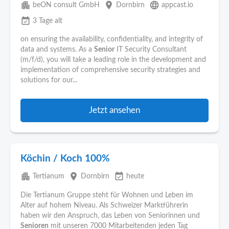
apartment
place
language
beON consult GmbH
Dornbirn
appcast.io
event_available
3 Tage alt
on ensuring the availability, confidentiality, and integrity of
data and systems. As a
Senior
IT Security Consultant
(m/f/d), you will take a leading role in the development and
implementation of comprehensive security strategies and
solutions for our...
Jetzt ansehen
Köchin / Koch 100%
apartment
place
event_available
Tertianum
Dornbirn
heute
Die Tertianum Gruppe steht für Wohnen und Leben im
Alter auf hohem Niveau. Als Schweizer Marktführerin
haben wir den Anspruch, das Leben von Seniorinnen und
Senioren
mit unseren 7000 Mitarbeitenden jeden Tag