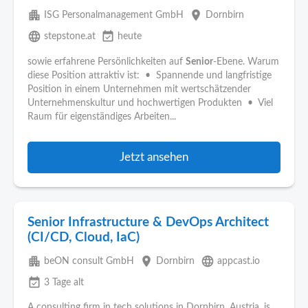
apartment
place
ISG Personalmanagement GmbH
Dornbirn
language
event_available
stepstone.at
heute
sowie erfahrene Persönlichkeiten auf
Senior
-Ebene. Warum
diese Position attraktiv ist: • Spannende und langfristige
Position in einem Unternehmen mit wertschätzender
Unternehmenskultur und hochwertigen Produkten • Viel
Raum für eigenständiges Arbeiten...
Jetzt ansehen
Senior Infrastructure & DevOps Architect
(CI/CD, Cloud, IaC)
apartment
place
language
beON consult GmbH
Dornbirn
appcast.io
event_available
3 Tage alt
A consulting firm in tech solutions in Dornbirn, Austria, is