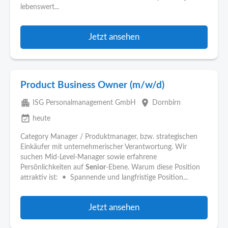
lebenswert...
Jetzt ansehen
Product Business Owner (m/w/d)
apartment
place
ISG Personalmanagement GmbH
Dornbirn
event_available
heute
Category Manager / Produktmanager, bzw. strategischen
Einkäufer mit unternehmerischer Verantwortung. Wir
suchen Mid-Level-Manager sowie erfahrene
Persönlichkeiten auf
Senior
-Ebene. Warum diese Position
attraktiv ist: • Spannende und langfristige Position...
Jetzt ansehen