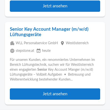
Jetzt ansehen
Senior Key Account Manager (m/w/d)
Lüftungsgeräte
apartment
place
WLL Personalservice GmbH
Westösterreich
language
event_available
stepstone.at
heute
Für unseren Kunden, ein renommiertes Unternehmen im
Bereich Lüftungstechnik, suchen wir für Westösterreich
einen engagierten
Senior
Key Account Manger (m/w/d)
Lüftungsgeräte – Vollzeit Aufgaben • Betreuung und
Weiterentwicklung bestehender Kunden...
Jetzt ansehen