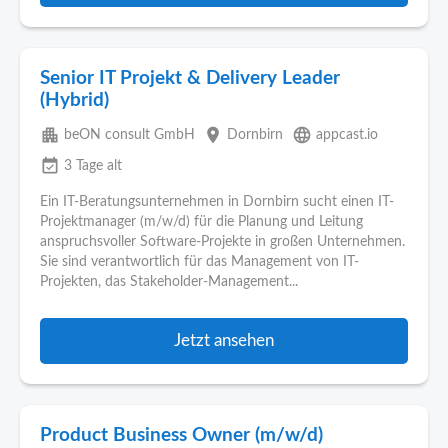
Senior IT Projekt & Delivery Leader
(Hybrid)
apartment
place
language
beON consult GmbH
Dornbirn
appcast.io
event_available
3 Tage alt
Ein IT-Beratungsunternehmen in Dornbirn sucht einen IT-
Projektmanager (m/w/d) für die Planung und Leitung
anspruchsvoller Software-Projekte in großen Unternehmen.
Sie sind verantwortlich für das Management von IT-
Projekten, das Stakeholder-Management...
Jetzt ansehen
Product Business Owner (m/w/d)