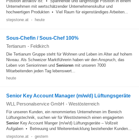
Position attraktiv ist: • Spannende und langfristige Position in einem
Unternehmen mit wertschätzender Unternehmenskultur und
hochwertigen Produkten • Viel Raum für eigenständiges Arbeiten...
stepstone.at
-
heute
Sous-Chefin / Sous-Chef 100%
Tertianum
-
Feldkirch
Die Tertianum Gruppe steht für Wohnen und Leben im Alter auf hohem
Niveau. Als Schweizer Marktführerin haben wir den Anspruch, das
Leben von Seniorinnen und
Senioren
mit unseren 7000
Mitarbeitenden jeden Tag lebenswert...
heute
Senior Key Account Manager (m/w/d) Lüftungsgeräte
WLL Personalservice GmbH
-
Westösterreich
Für unseren Kunden, ein renommiertes Unternehmen im Bereich
Lüftungstechnik, suchen wir für Westösterreich einen engagierten
Senior
Key Account Manger (m/w/d) Lüftungsgeräte – Vollzeit
Aufgaben • Betreuung und Weiterentwicklung bestehender Kunden...
stepstone.at
-
gestern