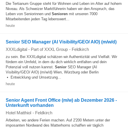
Die Tertianum Gruppe steht für Wohnen und Leben im Alter auf hohem
Niveau. Als Schweizer Marktführerin haben wir den Anspruch, das
Leben von Seniorinnen und
Senioren
mit unseren 7000
Mitarbeitenden jeden Tag lebenswert...
heute
Senior SEO Manager (AI Visibility/GEO/ AIO) (m/w/d)
XXXLdigital - Part of XXXL Group
-
Feldkirch
zu sein. Bei XXXLdigital schätzen wir Authentizität und Vielfalt. Wir
fördern ein Umfeld, in dem du dich wirklich entfalten und dein
Potenzial voll nutzen kannst.
Senior
SEO Manager (AI
Visibility/GEO/ AIO) (m/w/d) Wien, Würzburg oder Berlin
• Entwicklung und Umsetzung...
heute
Senior Agent Front Office (m/w) ab Dezember 2026 -
Unterkunft vorhanden
Hotel Matthiol
-
Feldkirch
Arbeiten, wo andere Ferien machen. Auf 2'200 Metern unter der
imposanten Nordwand des Matterhorns schaffen wir täglich