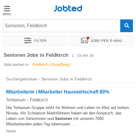
Jobted
Jobted
Jobs
Senioren, Feldkirch
Filter
Jobs per e-mail
Gehalt
Sortieren nach
Genauer Standort
Unternehmen
Personald
Senioren Jobs in Feldkirch
1 - 15 von 18
Jobs suchen in
Suchergebnisse - Senioren Jobs in Feldkirch
Mitarbeiterin / Mitarbeiter Hauswirtschaft 80%
Tertianum
-
Feldkirch
Die Tertianum Gruppe steht für Wohnen und Leben im Alter auf hohem
Niveau. Als Schweizer Marktführerin haben wir den Anspruch, das
Leben von Seniorinnen und
Senioren
mit unseren 7000
Mitarbeitenden jeden Tag lebenswert...
heute