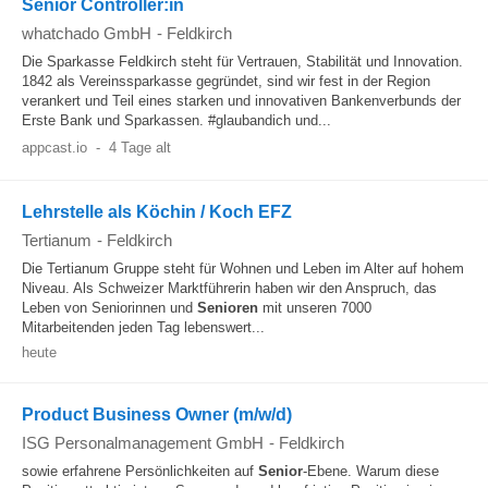
Senior Controller:in
whatchado GmbH
-
Feldkirch
Die Sparkasse Feldkirch steht für Vertrauen, Stabilität und Innovation.
1842 als Vereinssparkasse gegründet, sind wir fest in der Region
verankert und Teil eines starken und innovativen Bankenverbunds der
Erste Bank und Sparkassen. #glaubandich und...
appcast.io
-
4 Tage alt
Lehrstelle als Köchin / Koch EFZ
Tertianum
-
Feldkirch
Die Tertianum Gruppe steht für Wohnen und Leben im Alter auf hohem
Niveau. Als Schweizer Marktführerin haben wir den Anspruch, das
Leben von Seniorinnen und
Senioren
mit unseren 7000
Mitarbeitenden jeden Tag lebenswert...
heute
Product Business Owner (m/w/d)
ISG Personalmanagement GmbH
-
Feldkirch
sowie erfahrene Persönlichkeiten auf
Senior
-Ebene. Warum diese