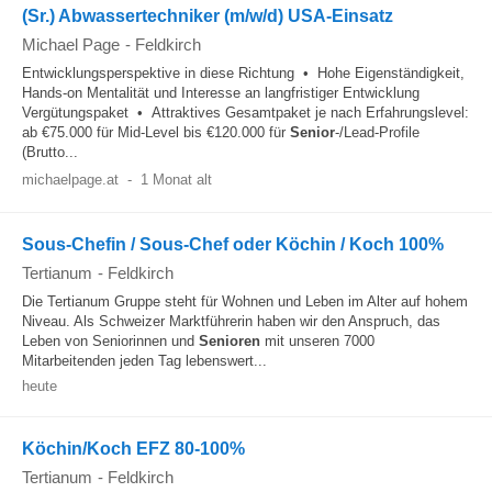
(Sr.) Abwassertechniker (m/w/d) USA-Einsatz
Michael Page
-
Feldkirch
Entwicklungsperspektive in diese Richtung • Hohe Eigenständigkeit,
Hands-on Mentalität und Interesse an langfristiger Entwicklung
Vergütungspaket • Attraktives Gesamtpaket je nach Erfahrungslevel:
ab €75.000 für Mid-Level bis €120.000 für
Senior
-/Lead-Profile
(Brutto...
michaelpage.at
-
1 Monat alt
Sous-Chefin / Sous-Chef oder Köchin / Koch 100%
Tertianum
-
Feldkirch
Die Tertianum Gruppe steht für Wohnen und Leben im Alter auf hohem
Niveau. Als Schweizer Marktführerin haben wir den Anspruch, das
Leben von Seniorinnen und
Senioren
mit unseren 7000
Mitarbeitenden jeden Tag lebenswert...
heute
Köchin/Koch EFZ 80-100%
Tertianum
-
Feldkirch