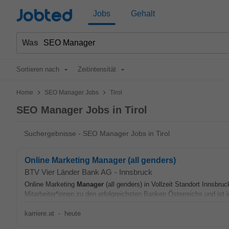
Jobted
Jobs
Gehalt
Was
Sortieren nach
Zeitintensität
>
>
Home
SEO Manager Jobs
Tirol
SEO Manager Jobs in Tirol
Suchergebnisse - SEO Manager Jobs in Tirol
Online Marketing Manager (all genders)
BTV Vier Länder Bank AG
-
Innsbruck
Online Marketing
Manager
(all genders) in Vollzeit Standort Innsbru
Mitarbeiter*innen zu den erfolgreichsten Banken Österreichs und ist i
karriere.at
-
heute