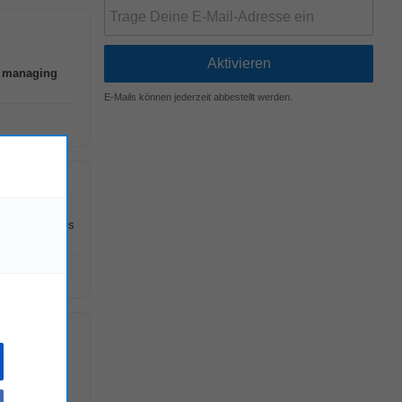
,
managing
E-Mails können jederzeit abbestellt werden.
freuen wir uns
!
ter*innen zu