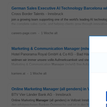
German Sales Executive AI Technology Barcelona wi
Cross Border Talents
-
Innsbruck
join a growing team supporting one of the world's leading AI technolo
the complete sales cycle, and helping clients grow through innovative
careers-page.com
-
1 Woche alt
Marketing & Communication Manager (m/w/d)
Hotel Panorama Royal GmbH & Co KG
-
Bad Häring
widmen wir immer unsere volle Aufmerksamkeit und stellen ihn in den
Marketing & Communication
Manager
(m/w/d) Ihre Aufgaben Strategi
karriere.at
-
1 Woche alt
Online Marketing Manager (all genders) in Vollzeit
BTV Vier Länder Bank AG
-
Innsbruck
Online Marketing
Manager
(all genders) in Vollzeit Innsbruck Die BT
den erfolgreichsten Banken Österreichs und ist in den Märkten Tirol, 