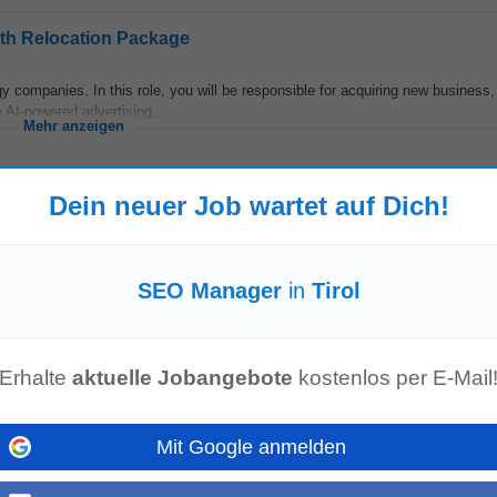
th Relocation Package
gy companies. In this role, you will be responsible for acquiring new business
 AI-powered advertising...
Mehr anzeigen
Dein neuer Job wartet auf Dich!
 Mittelpunkt. Planen Sie Ihre Zukunft in unserem Hause. Auf Ihre Bewerbung 
SEO Manager
in
Tirol
sche...
Mehr anzeigen
Erhalte
aktuelle Jobangebote
kostenlos per E-Mail
Mit Google anmelden
V Vier Länder Bank AG mit Sitz in Innsbruck zählt mit ihren rund 950 Mitarbei
Vorarlberg, Wien...