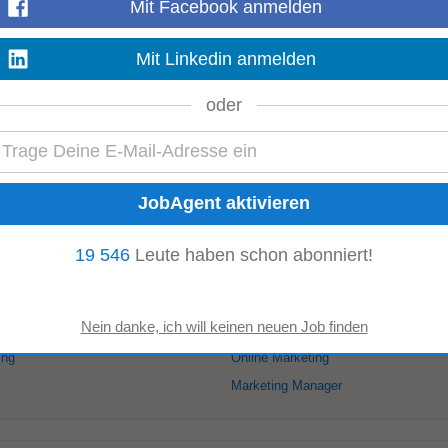
Mit Facebook anmelden
Mehr anzeigen
Mit Linkedin anmelden
oder
 Teilzeit: 25 h pro Woche | ab sofort Deine To-Dos Website & Blog: Du betre
SEO
und Performance...
Mehr anzeigen
19 546
Leute haben schon abonniert!
te Jobs in Tirol:
ons Manager
Content Marketing
SEM
ing
Online Marketing
Marketing Manager