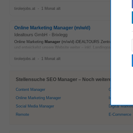
tirolerjobs.at
-
1 Monat alt
Online Marketing Manager (m/w/d)
Idealtours GmbH
-
Brixlegg
Online Marketing
Manager
(m/w/d) iDEALTOURS Zentrale in Brixlegg |
und entwickelst unsere Website weiter – inkl. Landingpages (CMS),
tirolerjobs.at
-
1 Monat alt
Stellensuche SEO Manager – Noch weitere interessan
Content Manager
Communicati
Online Marketing Manager
Influencer
Social Media Manager
Digital Market
Remote
E-Commerce