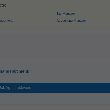
ote:
Bar Manager
nagement
Accounting Manager
enangebot mehr!
l