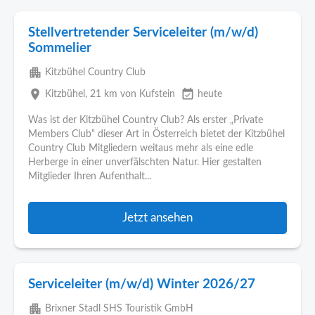
Stellvertretender Serviceleiter (m/w/d)
Sommelier
apartment
Kitzbühel Country Club
place
event_available
Kitzbühel
, 21 km von Kufstein
heute
Was ist der Kitzbühel Country Club? Als erster „Private
Members Club“ dieser Art in Österreich bietet der Kitzbühel
Country Club Mitgliedern weitaus mehr als eine edle
Herberge in einer unverfälschten Natur. Hier gestalten
Mitglieder Ihren Aufenthalt...
Jetzt ansehen
Serviceleiter (m/w/d) Winter 2026/27
apartment
Brixner Stadl SHS Touristik GmbH