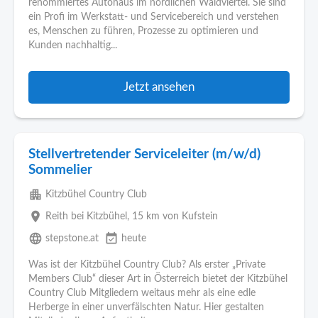
renommiertes Autohaus im nördlichen Waldviertel. Sie sind
ein Profi im Werkstatt- und Servicebereich und verstehen
es, Menschen zu führen, Prozesse zu optimieren und
Kunden nachhaltig...
Jetzt ansehen
Stellvertretender Serviceleiter (m/w/d)
Sommelier
apartment
Kitzbühel Country Club
place
Reith bei Kitzbühel
, 15 km von Kufstein
language
event_available
stepstone.at
heute
Was ist der Kitzbühel Country Club? Als erster „Private
Members Club“ dieser Art in Österreich bietet der Kitzbühel
Country Club Mitgliedern weitaus mehr als eine edle
Herberge in einer unverfälschten Natur. Hier gestalten