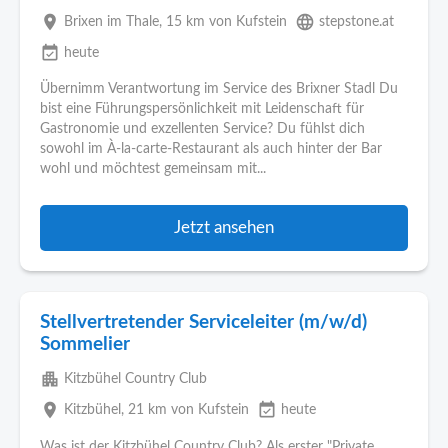
place
language
Brixen im Thale
, 15 km von Kufstein
stepstone.at
event_available
heute
Übernimm Verantwortung im Service des Brixner Stadl Du
bist eine Führungspersönlichkeit mit Leidenschaft für
Gastronomie und exzellenten Service? Du fühlst dich
sowohl im À-la-carte-Restaurant als auch hinter der Bar
wohl und möchtest gemeinsam mit...
Jetzt ansehen
Stellvertretender Serviceleiter (m/w/d)
Sommelier
apartment
Kitzbühel Country Club
place
event_available
Kitzbühel
, 21 km von Kufstein
heute
Was ist der Kitzbühel Country Club? Als erster "Private