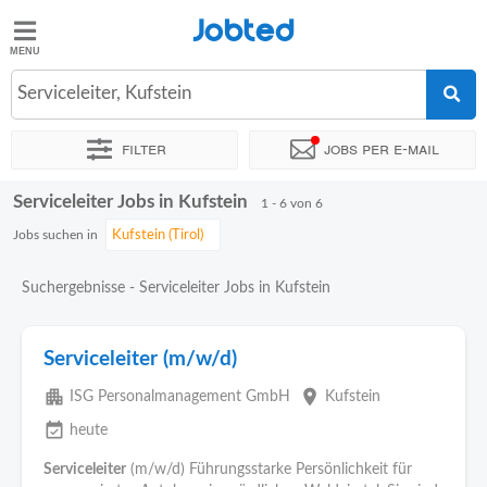
Jobted
Jobted
Jobs
Serviceleiter, Kufstein
Filter
Jobs per e-mail
Gehalt
Serviceleiter Jobs in Kufstein
Sortieren nach
Genauer Standort
Personaldienstleister
1 - 6 von 6
Jobs suchen in
Suchergebnisse - Serviceleiter Jobs in Kufstein
Serviceleiter (m/w/d)
apartment
place
ISG Personalmanagement GmbH
Kufstein
event_available
heute
Serviceleiter
(m/w/d) Führungsstarke Persönlichkeit für