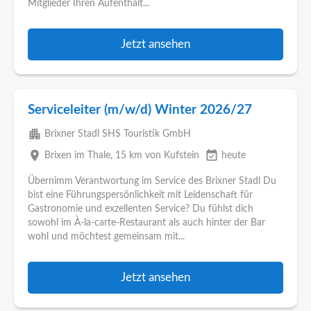
Mitglieder Ihren Aufenthalt...
Jetzt ansehen
Serviceleiter (m/w/d) Winter 2026/27
apartment
Brixner Stadl SHS Touristik GmbH
place
event_available
Brixen im Thale
, 15 km von Kufstein
heute
Übernimm Verantwortung im Service des Brixner Stadl Du
bist eine Führungspersönlichkeit mit Leidenschaft für
Gastronomie und exzellenten Service? Du fühlst dich
sowohl im À-la-carte-Restaurant als auch hinter der Bar
wohl und möchtest gemeinsam mit...
Jetzt ansehen