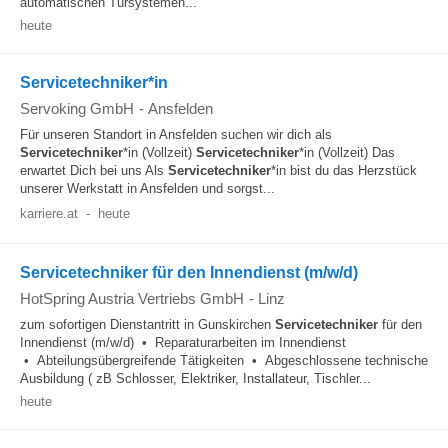
automatischen Türsystemen...
heute
Servicetechniker*in
Servoking GmbH
-
Ansfelden
Für unseren Standort in Ansfelden suchen wir dich als
Servicetechniker
*in (Vollzeit)
Servicetechniker
*in (Vollzeit) Das
erwartet Dich bei uns Als
Servicetechniker
*in bist du das Herzstück
unserer Werkstatt in Ansfelden und sorgst...
karriere.at
-
heute
Servicetechniker für den Innendienst (m/w/d)
HotSpring Austria Vertriebs GmbH
-
Linz
zum sofortigen Dienstantritt in Gunskirchen
Servicetechniker
für den
Innendienst (m/w/d) • Reparaturarbeiten im Innendienst
• Abteilungsübergreifende Tätigkeiten • Abgeschlossene technische
Ausbildung ( zB Schlosser, Elektriker, Installateur, Tischler...
heute