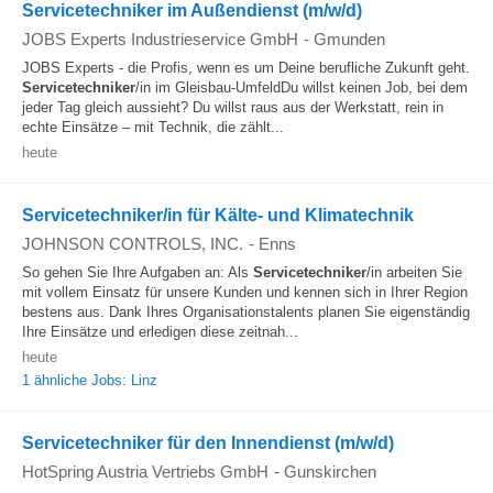
Servicetechniker im Außendienst (m/w/d)
JOBS Experts Industrieservice GmbH
-
Gmunden
JOBS Experts - die Profis, wenn es um Deine berufliche Zukunft geht.
Servicetechniker
/in im Gleisbau-UmfeldDu willst keinen Job, bei dem
jeder Tag gleich aussieht? Du willst raus aus der Werkstatt, rein in
echte Einsätze – mit Technik, die zählt...
heute
Servicetechniker/in für Kälte- und Klimatechnik
JOHNSON CONTROLS, INC.
-
Enns
So gehen Sie Ihre Aufgaben an: Als
Servicetechniker
/in arbeiten Sie
mit vollem Einsatz für unsere Kunden und kennen sich in Ihrer Region
bestens aus. Dank Ihres Organisationstalents planen Sie eigenständig
Ihre Einsätze und erledigen diese zeitnah...
heute
1 ähnliche Jobs: Linz
Servicetechniker für den Innendienst (m/w/d)
HotSpring Austria Vertriebs GmbH
-
Gunskirchen