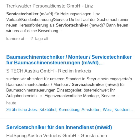
Trenkwalder Personaldienste GmbH
-
Linz
Servicetechniker
(m/w/d) für Heizungsanlagen Linz
Verkauf/Kundenbetreuung/Service Du bist auf der Suche nach einer
neuen Herausforderung als
Servicetechniker
(m/w/d)? Dann freuen
wir uns auf deine Bewerbung...
karriere.at
-
2 Tage alt
Baumaschinentechniker / Monteur / Servicetechniker
für Baumaschinensteuerungen (m/w/d),...
SITECH Austria GmbH
-
Ried im Innkreis
suchen wir ab sofort für unseren Standort in Steyr eine/n engagierte/n
Baumaschinentechniker / Monteur /
Servicetechniker
(m/w/d) für
Baumaschinensteuerungen Einsatzgebiet: österreichweit Ihr
Aufgabenbereich: • Eigenverantwortliche Montage, Service...
heute
26 ähnliche Jobs: Kitzbühel, Korneuburg, Amstetten, Weiz, Kufstein...
Servicetechniker für den Innendienst (m/w/d)
HotSpring Austria Vertriebs GmbH
-
Gunskirchen