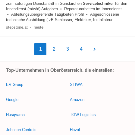
zum sofortigen Dienstantritt in Gunskirchen
Servicetechniker
für den
Innendienst (m/w/d) Aufgaben • Reparaturarbeiten im Innendienst
• Abteilungsübergreifende Tätigkeiten Profil • Abgeschlossene
technische Ausbildung ( zB Schlosser, Elektriker, Installateur...
stepstone.at
-
heute
1
2
3
4
Top-Unternehmen in Oberösterreich, die einstellen:
EV Group
STIWA
Google
Amazon
Husqvarna
TGW Logistics
Johnson Controls
Hoval