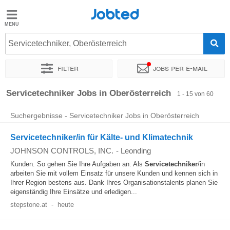
Jobted
Jobted
Jobs
Servicetechniker, Oberösterreich
Filter
Jobs per e-mail
Gehalt
Sortieren nach
Unternehmen
Personaldienstleister
Zeitin
Servicetechniker Jobs in Oberösterreich
1 - 15 von 60
Suchergebnisse - Servicetechniker Jobs in Oberösterreich
Servicetechniker/in für Kälte- und Klimatechnik
JOHNSON CONTROLS, INC.
-
Leonding
Kunden. So gehen Sie Ihre Aufgaben an: Als
Servicetechniker
/in
arbeiten Sie mit vollem Einsatz für unsere Kunden und kennen sich in
Ihrer Region bestens aus. Dank Ihres Organisationstalents planen Sie
eigenständig Ihre Einsätze und erledigen...
stepstone.at
-
heute