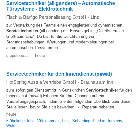
Servicetechniker (all genders) – Automatische
Türsysteme - Elektrotechnik
Flach & Barfigo Personalleasing GmbH
-
Linz
zur Verstärkung des Teams einen engagierten und dynamischen
Servicetechniker
(all genders) mit Einsatzgebiet „Oberösterreich –
Großraum Linz“. Du bist für die Durchführung von
Störungsbehebungen, Wartungen und Modernisierungen bei
automatischen Türsystemen...
stepstone.at
-
heute
Servicetechniker für den Innendienst (m/w/d)
HotSpring Austria Vertriebs GmbH
-
Braunau am Inn
zum sofortigen Dienstantritt in Gunskirchen
Servicetechniker
für den
Innendienst (m/w/d) Erhöhen Sie Ihre Chancen auf ein
Vorstellungsgespräch, indem Sie den folgenden Überblick über diese
Stelle lesen, bevor Sie sich bewerben. • Reparaturarbeiten...
heute
6 ähnliche Jobs: Vöcklabruck, Linz, Schärding, Ried im Innkreis,
Wels...