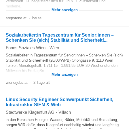
verbessert. Du begeisterst dich für Linux, IT-
Sicherheit
und
moderne...
Mehr anzeigen
stepstone.at
-
heute
Sozialarbeiter:in Tageszentrum für Senior:innen –
Schenken Sie (sich) Stabilität und Sicherheit!...
Fonds Soziales Wien
-
Wien
Sozialarbeiter:in Tageszentrum für Senior:innen – Schenken Sie (sich)
Stabilität und
Sicherheit
! (26/08/WPB) Oriongasse 9, 1110 Wien
Teilzeit Monatsgehalt: 1.711,15 - 1.891,85 EUR 20 Wochenstunden,
Mittwoch bis FreitagSo...
Mehr anzeigen
wienerjobs.at
-
2 Tage alt
Linux Security Engineer Schwerpunkt Sicherheit,
Infrastruktur SIEM & Web
Stadtwerke Klagenfurt AG
-
Villach
in den Bereichen Energie, Wasser, Bäder, Mobilität und Bestattung,
sorgen WIR dafür, dass Klagenfurt nachhaltig wächst und langfristig