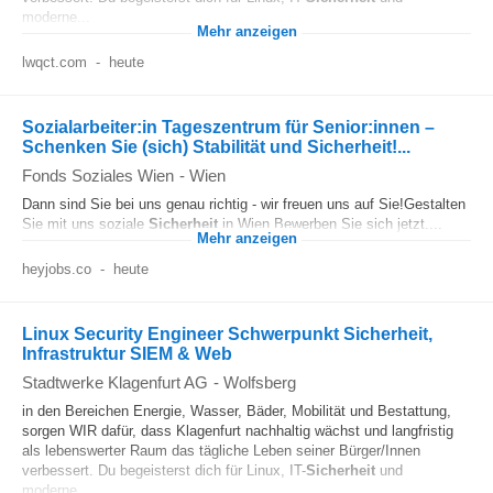
moderne...
Mehr anzeigen
lwqct.com
-
heute
Sozialarbeiter:in Tageszentrum für Senior:innen –
Schenken Sie (sich) Stabilität und Sicherheit!...
Fonds Soziales Wien
-
Wien
Dann sind Sie bei uns genau richtig - wir freuen uns auf Sie!Gestalten
Sie mit uns soziale
Sicherheit
in Wien.Bewerben Sie sich jetzt....
Mehr anzeigen
heyjobs.co
-
heute
Linux Security Engineer Schwerpunkt Sicherheit,
Infrastruktur SIEM & Web
Stadtwerke Klagenfurt AG
-
Wolfsberg
in den Bereichen Energie, Wasser, Bäder, Mobilität und Bestattung,
sorgen WIR dafür, dass Klagenfurt nachhaltig wächst und langfristig
als lebenswerter Raum das tägliche Leben seiner Bürger/Innen
verbessert. Du begeisterst dich für Linux, IT-
Sicherheit
und
moderne...