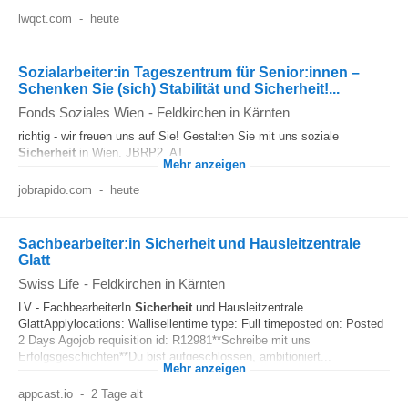
lwqct.com
-
heute
Sozialarbeiter:in Tageszentrum für Senior:innen –
Schenken Sie (sich) Stabilität und Sicherheit!...
Fonds Soziales Wien
-
Feldkirchen in Kärnten
richtig - wir freuen uns auf Sie! Gestalten Sie mit uns soziale
Sicherheit
in Wien. JBRP2_AT...
Mehr anzeigen
jobrapido.com
-
heute
Sachbearbeiter:in Sicherheit und Hausleitzentrale
Glatt
Swiss Life
-
Feldkirchen in Kärnten
LV - FachbearbeiterIn
Sicherheit
und Hausleitzentrale
GlattApplylocations: Wallisellentime type: Full timeposted on: Posted
2 Days Agojob requisition id: R12981**Schreibe mit uns
Erfolgsgeschichten**Du bist aufgeschlossen, ambitioniert...
Mehr anzeigen
appcast.io
-
2 Tage alt