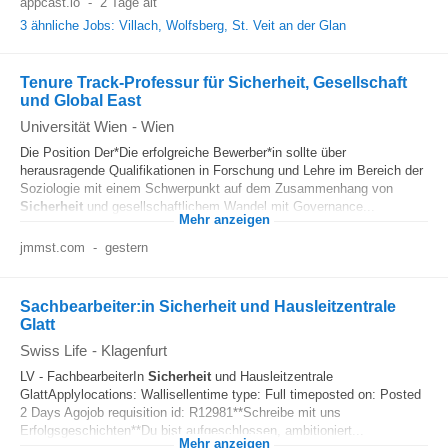
appcast.io
-
2 Tage alt
3 ähnliche Jobs: Villach, Wolfsberg, St. Veit an der Glan
Tenure Track-Professur für Sicherheit, Gesellschaft
und Global East
Universität Wien
-
Wien
Die Position Der*Die erfolgreiche Bewerber*in sollte über
herausragende Qualifikationen in Forschung und Lehre im Bereich der
Soziologie mit einem Schwerpunkt auf dem Zusammenhang von
Sicherheit
und gesellschaftlichem Wandel mit Governance...
Mehr anzeigen
jmmst.com
-
gestern
Sachbearbeiter:in Sicherheit und Hausleitzentrale
Glatt
Swiss Life
-
Klagenfurt
LV - FachbearbeiterIn
Sicherheit
und Hausleitzentrale
GlattApplylocations: Wallisellentime type: Full timeposted on: Posted
2 Days Agojob requisition id: R12981**Schreibe mit uns
Erfolgsgeschichten**Du bist aufgeschlossen, ambitioniert...
Mehr anzeigen