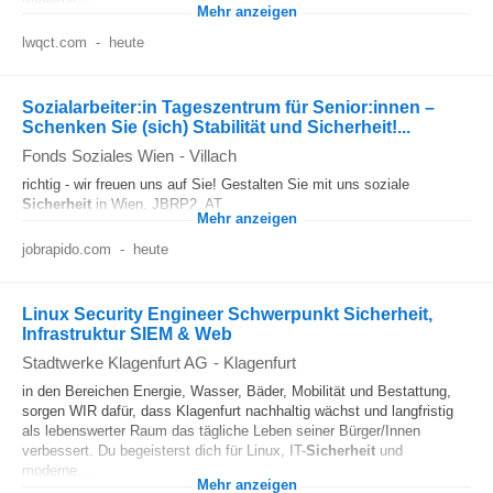
Mehr anzeigen
lwqct.com
-
heute
Sozialarbeiter:in Tageszentrum für Senior:innen –
Schenken Sie (sich) Stabilität und Sicherheit!...
Fonds Soziales Wien
-
Villach
richtig - wir freuen uns auf Sie! Gestalten Sie mit uns soziale
Sicherheit
in Wien. JBRP2_AT...
Mehr anzeigen
jobrapido.com
-
heute
Linux Security Engineer Schwerpunkt Sicherheit,
Infrastruktur SIEM & Web
Stadtwerke Klagenfurt AG
-
Klagenfurt
in den Bereichen Energie, Wasser, Bäder, Mobilität und Bestattung,
sorgen WIR dafür, dass Klagenfurt nachhaltig wächst und langfristig
als lebenswerter Raum das tägliche Leben seiner Bürger/Innen
verbessert. Du begeisterst dich für Linux, IT-
Sicherheit
und
moderne...
Mehr anzeigen