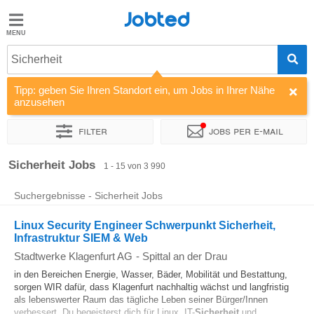
Jobted
Jobted
Jobs
Sicherheit
Tipp: geben Sie Ihren Standort ein, um Jobs in Ihrer Nähe
Gehalt
anzusehen
Filter
Jobs per e-mail
Sortieren nach
Unternehmen
Personaldienstleister
Vertra
Sicherheit Jobs
1 - 15 von 3 990
Suchergebnisse - Sicherheit Jobs
Linux Security Engineer Schwerpunkt Sicherheit,
Infrastruktur SIEM & Web
Stadtwerke Klagenfurt AG
-
Spittal an der Drau
in den Bereichen Energie, Wasser, Bäder, Mobilität und Bestattung,
sorgen WIR dafür, dass Klagenfurt nachhaltig wächst und langfristig
als lebenswerter Raum das tägliche Leben seiner Bürger/Innen
verbessert. Du begeisterst dich für Linux, IT-
Sicherheit
und