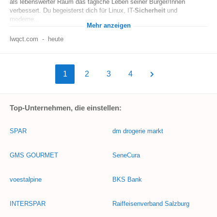
als lebenswerter Raum das tägliche Leben seiner Bürger/Innen
verbessert. Du begeisterst dich für Linux, IT-
Sicherheit
und
moderne...
Mehr anzeigen
lwqct.com
-
heute
1
2
3
4
Top-Unternehmen, die einstellen:
SPAR
dm drogerie markt
GMS GOURMET
SeneCura
voestalpine
BKS Bank
INTERSPAR
Raiffeisenverband Salzburg