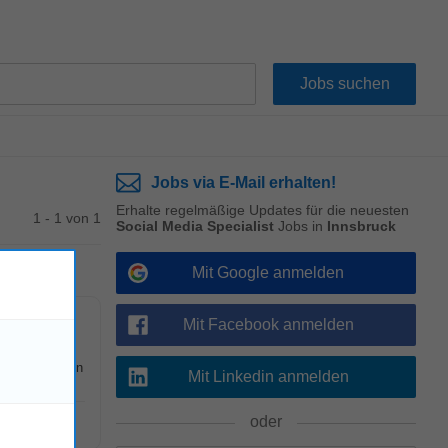
Jobs via E-Mail erhalten!
Erhalte regelmäßige Updates für die neuesten
1 - 1 von 1
Social Media Specialist
Jobs in
Innsbruck
Mit Google anmelden
Mit Facebook anmelden
ür die externen
Mit Linkedin anmelden
oder
!