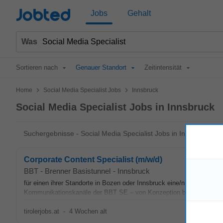
Jobted
Jobs
Gehalt
Was
Sortieren nach
Genauer Standort
Zeitintensität
>
>
Home
Social Media Specialist Jobs
Innsbruck
Social Media Specialist Jobs in Innsbruck
Suchergebnisse - Social Media Specialist Jobs in Innsbruck
Corporate Content Specialist (m/w/d)
BBT - Brenner Basistunnel
-
Innsbruck
für einen ihrer Standorte in Bozen oder Innsbruck eine/n Corporate 
Kommunikationskanäle der BBT SE – von Konzeption bis zur textliche
tirolerjobs.at
-
4 Wochen alt