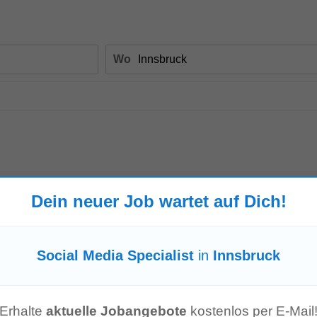
Wo
Dein neuer Job wartet auf Dich!
Social Media Specialist
in
Innsbruck
Content
Specialist
(m/w/d) Ihr Aufgabegebiet: Ganzheitliche Content-Kreation f
n oder multimedialen Aufbereitung...
Mehr anzeigen
Erhalte
aktuelle Jobangebote
kostenlos per E-Mail