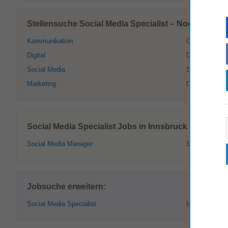
Stellensuche Social Media Specialist – Noch weitere
Kommunikation
Online Kommu
Digital
Digital Market
Social Media
Social Networ
Marketing
Community M
Social Media Specialist Jobs in Innsbruck – Ähnlich
Social Media Manager
Social Media 
Jobsuche erweitern:
Social Media Specialist
Innsbruck