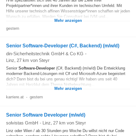
IVM spezialisiert sich seit 40 Jahren auf die Ziele ihrer
Projektpartner*innen und ihrer Kunden im technischen Umfeld. Mit
Hilfe unserer technisch affinen Wissensträger*innen schaffen wir jeden
Wunsch zu erfüllen. Werden Sie Consultant bei IVM und...
Mehr anzeigen
gestern
Senior Software-Developer (C#, Backend) (m/w/d)
din-Sicherheitstechnik GmbH & Co KG
-
Linz
, 27 km von Steyr
Senior
Software-Developer
(C#, Backend) (m/w/d) Die Entwicklung
moderner Backend-Lösungen mit C# und Microsoft-Azure begeistert
dich? Dann bist du bei uns genau richtig! Wir haben uns seit 40
Jahren mit Herzblut dem Thema Notbeleuchtung...
Mehr anzeigen
karriere.at
-
gestern
Senior Software Developer (m/w/d)
solvistas GmbH
-
Linz
, 27 km von Steyr
Linz oder Wien / ab 30 Stunden pro Woche Du willst nicht nur Code