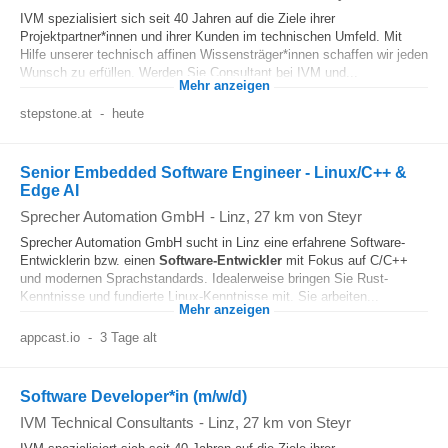
IVM spezialisiert sich seit 40 Jahren auf die Ziele ihrer
Projektpartner*innen und ihrer Kunden im technischen Umfeld. Mit
Hilfe unserer technisch affinen Wissensträger*innen schaffen wir jeden
Wunsch zu erfüllen. Werden Sie Consultant bei IVM und...
Mehr anzeigen
stepstone.at
-
heute
Senior Embedded Software Engineer - Linux/C++ &
Edge AI
Sprecher Automation GmbH
-
Linz
, 27 km von Steyr
Sprecher Automation GmbH sucht in Linz eine erfahrene Software-
Entwicklerin bzw. einen
Software-Entwickler
mit Fokus auf C/C++
und modernen Sprachstandards. Idealerweise bringen Sie Rust-
Kenntnisse und fundierte Linux-Kenntnisse mit. Sie arbeiten...
Mehr anzeigen
appcast.io
-
3 Tage alt
Software Developer*in (m/w/d)
IVM Technical Consultants
-
Linz
, 27 km von Steyr