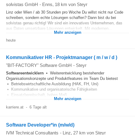
solvistas GmbH
-
Enns
, 18 km von Steyr
Linz oder Wien / ab 30 Stunden pro Woche Du willst nicht nur Code
schreiben, sondern echte Lösungen schaffen? Dann bist du bei
solvistas genau richtig! Wir sind ein innovatives Unternehmen, das
aus Daten umsetzbare Lösungen entwickelt. Mit modernen...
Mehr anzeigen
heute
Kommunikativer HR - Projektmanager ( m / w / d )
"BIT-FACTORY" Software GmbH
-
Steyr
Softwareentwicklern
• Weiterentwicklung bestehender
Organisationskonzepte und Produktfeatures im Team Du bietest
• Betriebswirtschaftliche Ausbildung (HAK, FH, Uni)
• Kommunikative und organisatorische Fähigkeiten
• Einsatzbereitschaft, hohes Maß...
Mehr anzeigen
karriere.at
-
6 Tage alt
Software Developer*in (m/w/d)
IVM Technical Consultants
-
Linz
, 27 km von Steyr