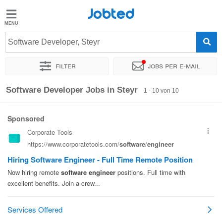
Jobted
Jobted
Jobs
Software Developer, Steyr
Filter
Jobs per e-mail
Gehalt
Sortieren nach
Genauer Standort
Unternehmen
Zeitintens
Software Developer Jobs in Steyr
1 - 10 von 10