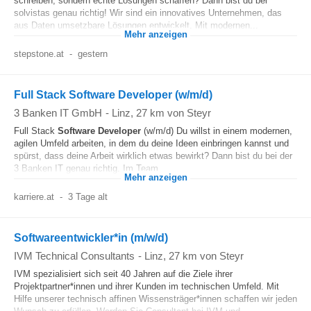
schreiben, sondern echte Lösungen schaffen? Dann bist du bei
solvistas genau richtig! Wir sind ein innovatives Unternehmen, das
aus Daten umsetzbare Lösungen entwickelt. Mit modernen...
Mehr anzeigen
stepstone.at
-
gestern
Full Stack Software Developer (w/m/d)
3 Banken IT GmbH
-
Linz
, 27 km von Steyr
Full Stack
Software Developer
(w/m/d) Du willst in einem modernen,
agilen Umfeld arbeiten, in dem du deine Ideen einbringen kannst und
spürst, dass deine Arbeit wirklich etwas bewirkt? Dann bist du bei der
3 Banken IT genau richtig. Im Team...
Mehr anzeigen
karriere.at
-
3 Tage alt
Softwareentwickler*in (m/w/d)
IVM Technical Consultants
-
Linz
, 27 km von Steyr
IVM spezialisiert sich seit 40 Jahren auf die Ziele ihrer
Projektpartner*innen und ihrer Kunden im technischen Umfeld. Mit
Hilfe unserer technisch affinen Wissensträger*innen schaffen wir jeden