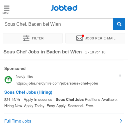
Jobted
Jobted
Jobs
Sous Chef, Baden bei Wien
Filter
Jobs per e-mail
Gehalt
Sortieren nach
Genauer Standort
Unternehmen
Sous Chef Jobs in Baden bei Wien
1 - 10 von 10