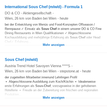
International Sous Chef (m/w/d) - Formula 1
DO & CO - Aktiengesellschaft
-
Wien
, 26 km von Baden bei Wien
-
heute
bei der Entwicklung von Menüs und Food-Konzepten Offseason /
Rennpause:✓ Einsatz als
Sous Chef
in einem unserer DO & CO Fine
Dining Restaurants in Wien Qualifikationen ✓ Abgeschlossene
Kochausbildung und mehrjährige Erfahrung als
Sous Chef
oder Head
Chef✓ Erfahrung...
Mehr anzeigen
Sous Chef (m/w/d)
Austria Trend Hotel Savoyen Vienna ****S
-
Wien
, 26 km von Baden bei Wien
-
stepstone.at
-
heute
der zugeteilten Mitarbeiter:innenund Lehrlingen Profil
• Abgeschlossene Ausbildung zum Koch/Köchin • Idealerweise
erste Erfahrungen als
Sous-Chef
, vorzugsweise in der gehobenen
Hotellerie • Freude an der Zubereitung von frischen und regionalen
Produkten...
Mehr anzeigen