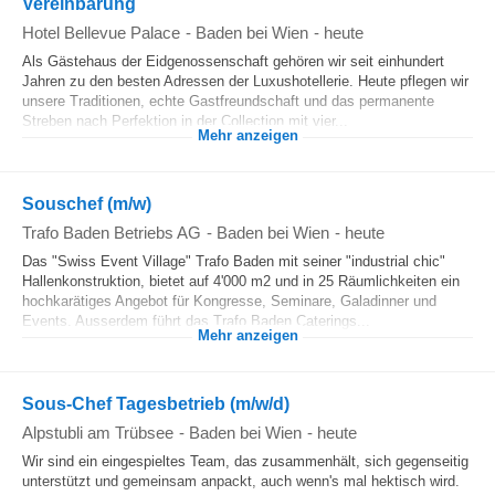
Vereinbarung
Hotel Bellevue Palace
-
Baden bei Wien
-
heute
Als Gästehaus der Eidgenossenschaft gehören wir seit einhundert
Jahren zu den besten Adressen der Luxushotellerie. Heute pflegen wir
unsere Traditionen, echte Gastfreundschaft und das permanente
Streben nach Perfektion in der Collection mit vier...
Mehr anzeigen
Souschef (m/w)
Trafo Baden Betriebs AG
-
Baden bei Wien
-
heute
Das "Swiss Event Village" Trafo Baden mit seiner "industrial chic"
Hallenkonstruktion, bietet auf 4'000 m2 und in 25 Räumlichkeiten ein
hochkarätiges Angebot für Kongresse, Seminare, Galadinner und
Events. Ausserdem führt das Trafo Baden Caterings...
Mehr anzeigen
Sous-Chef Tagesbetrieb (m/w/d)
Alpstubli am Trübsee
-
Baden bei Wien
-
heute
Wir sind ein eingespieltes Team, das zusammenhält, sich gegenseitig
unterstützt und gemeinsam anpackt, auch wenn's mal hektisch wird.