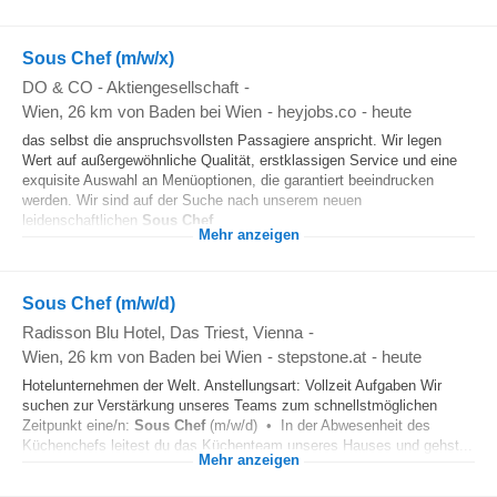
Sous Chef (m/w/x)
DO & CO - Aktiengesellschaft
-
Wien
, 26 km von Baden bei Wien
-
heyjobs.co
-
heute
das selbst die anspruchsvollsten Passagiere anspricht. Wir legen
Wert auf außergewöhnliche Qualität, erstklassigen Service und eine
exquisite Auswahl an Menüoptionen, die garantiert beeindrucken
werden. Wir sind auf der Suche nach unserem neuen
leidenschaftlichen
Sous Chef
...
Mehr anzeigen
Sous Chef (m/w/d)
Radisson Blu Hotel, Das Triest, Vienna
-
Wien
, 26 km von Baden bei Wien
-
stepstone.at
-
heute
Hotelunternehmen der Welt. Anstellungsart: Vollzeit Aufgaben Wir
suchen zur Verstärkung unseres Teams zum schnellstmöglichen
Zeitpunkt eine/n:
Sous Chef
(m/w/d) • In der Abwesenheit des
Küchenchefs leitest du das Küchenteam unseres Hauses und gehst...
Mehr anzeigen