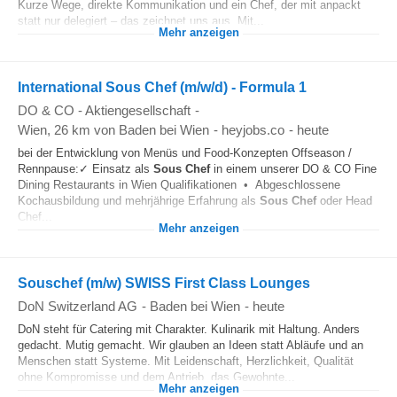
Kurze Wege, direkte Kommunikation und ein Chef, der mit anpackt
statt nur delegiert – das zeichnet uns aus. Mit...
Mehr anzeigen
International Sous Chef (m/w/d) - Formula 1
DO & CO - Aktiengesellschaft
-
Wien
, 26 km von Baden bei Wien
-
heyjobs.co
-
heute
bei der Entwicklung von Menüs und Food-Konzepten Offseason /
Rennpause:✓ Einsatz als
Sous Chef
in einem unserer DO & CO Fine
Dining Restaurants in Wien Qualifikationen • Abgeschlossene
Kochausbildung und mehrjährige Erfahrung als
Sous Chef
oder Head
Chef...
Mehr anzeigen
Souschef (m/w) SWISS First Class Lounges
DoN Switzerland AG
-
Baden bei Wien
-
heute
DoN steht für Catering mit Charakter. Kulinarik mit Haltung. Anders
gedacht. Mutig gemacht. Wir glauben an Ideen statt Abläufe und an
Menschen statt Systeme. Mit Leidenschaft, Herzlichkeit, Qualität
ohne Kompromisse und dem Antrieb, das Gewohnte...
Mehr anzeigen