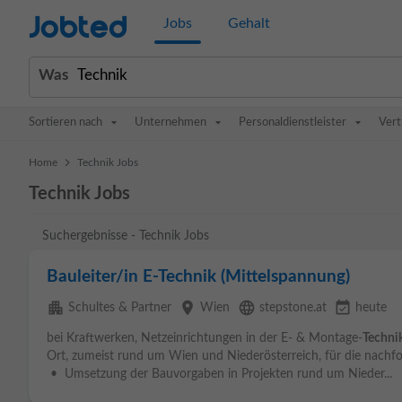
Jobted
Jobs
Gehalt
Was
Sortieren nach
Unternehmen
Personaldienstleister
Vert
>
Home
Technik Jobs
Technik Jobs
Suchergebnisse - Technik Jobs
Bauleiter/in E-Technik (Mittelspannung)
apartment
place
language
event_available
Schultes & Partner
Wien
stepstone.at
heute
bei Kraftwerken, Netzeinrichtungen in der E- & Montage-
Techni
Ort, zumeist rund um Wien und Niederösterreich, für die nachf
• Umsetzung der Bauvorgaben in Projekten rund um Nieder...