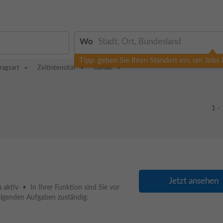
Wo
Tipp: geben Sie Ihren Standort ein, um Jobs
ragsart
Zeitintensität
Gehalt
1 -
Jetzt ansehen
k
aktiv • In Ihrer Funktion sind Sie vor
olgenden Aufgaben zuständig: