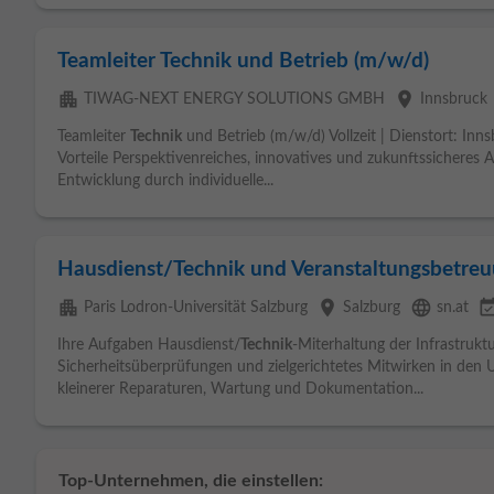
Teamleiter Technik und Betrieb (m/w/d)
apartment
place
TIWAG-NEXT ENERGY SOLUTIONS GMBH
Innsbruck
Teamleiter
Technik
und Betrieb (m/w/d) Vollzeit | Dienstort: Inn
Vorteile Perspektivenreiches, innovatives und zukunftssicheres 
Entwicklung durch individuelle...
Hausdienst/Technik und Veranstaltungsbetreuu
apartment
place
language
event_avail
Paris Lodron-Universität Salzburg
Salzburg
sn.at
Ihre Aufgaben Hausdienst/
Technik
-Miterhaltung der Infrastrukt
Sicherheitsüberprüfungen und zielgerichtetes Mitwirken in den
kleinerer Reparaturen, Wartung und Dokumentation...
Top-Unternehmen, die einstellen: