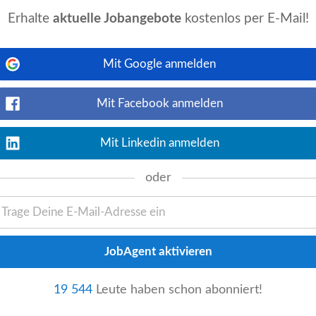
Erhalte
aktuelle Jobangebote
kostenlos per E-Mail!
Jetzt ansehen
/
Technik
zur Koordination externer
echnik und Gebäudemanagement. Sie
Mit Google anmelden
lan, Hermagor-Pressegger See...
Mit Facebook anmelden
w/d) - Büro & Technik
Mit Linkedin anmelden
ute
Jetzt ansehen
oder
ation und Betreuung Canon Drucklösungen
baldigen Eintritt in Vollzeit eine/n
nbirn, Österreich
19 544
Leute haben schon abonniert!
event_available
t.io
3 Tage alt
Jetzt ansehen