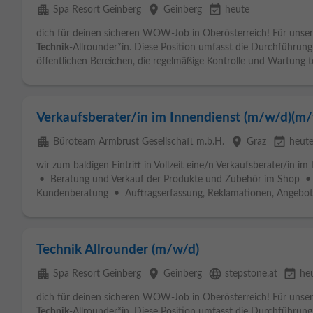
apartment
place
event_available
Spa Resort Geinberg
Geinberg
heute
dich für deinen sicheren WOW-Job in Oberösterreich! Für unser
Technik
-Allrounder*in. Diese Position umfasst die Durchführu
öffentlichen Bereichen, die regelmäßige Kontrolle und Wartung te
Verkaufsberater/in im Innendienst (m/w/d)(m/
apartment
place
event_available
Büroteam Armbrust Gesellschaft m.b.H.
Graz
heut
wir zum baldigen Eintritt in Vollzeit eine/n Verkaufsberater/in 
• Beratung und Verkauf der Produkte und Zubehör im Shop •
Kundenberatung • Auftragserfassung, Reklamationen, Angebots
Technik Allrounder (m/w/d)
apartment
place
language
event_available
Spa Resort Geinberg
Geinberg
stepstone.at
he
dich für deinen sicheren WOW-Job in Oberösterreich! Für unser
Technik
-Allrounder*in. Diese Position umfasst die Durchführu