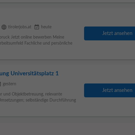
language
event_available
tirolerjobs.at
heute
Jetzt ansehen
sbruck Jetzt online bewerben Meine
Arbeitsumfeld Fachliche und persönliche
ng Universitätsplatz 1
able
gestern
Jetzt ansehen
ur und Objektbetreuung, relevante
 Umsetzungen; selbständige Durchführung