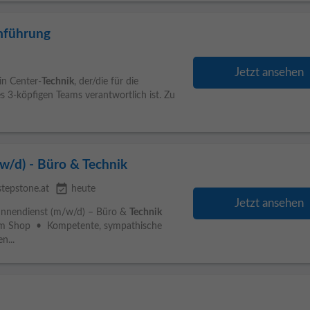
amführung
Jetzt ansehen
in Center-
Technik
, der/die für die
s 3-köpfigen Teams verantwortlich ist. Zu
w/d) - Büro & Technik
event_available
stepstone.at
heute
Jetzt ansehen
im Innendienst (m/w/d) – Büro &
Technik
im Shop • Kompetente, sympathische
n...