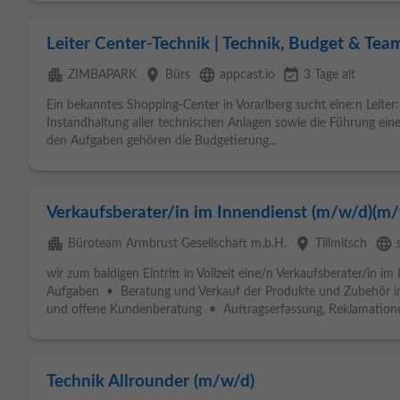
Leiter Center-Technik | Technik, Budget & Te
apartment
place
language
event_available
ZIMBAPARK
Bürs
appcast.io
3 Tage alt
Ein bekanntes Shopping-Center in Vorarlberg sucht eine:n Leiter:
Instandhaltung aller technischen Anlagen sowie die Führung eine
den Aufgaben gehören die Budgetierung...
Verkaufsberater/in im Innendienst (m/w/d)(m/
apartment
place
language
Büroteam Armbrust Gesellschaft m.b.H.
Tillmitsch
wir zum baldigen Eintritt in Vollzeit eine/n Verkaufsberater/in 
Aufgaben • Beratung und Verkauf der Produkte und Zubehör 
und offene Kundenberatung • Auftragserfassung, Reklamatione
Technik Allrounder (m/w/d)