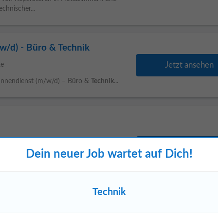
chnischer...
w/d) - Büro & Technik
Jetzt ansehen
te
im Innendienst (m/w/d) – Büro &
Technik
...
Jetzt ansehen
Dein neuer Job wartet auf Dich!
 Team suchen wir einen engagierten
ng von Reparaturen in Hotelzimmern und
chnischer...
Technik
tandhaltung