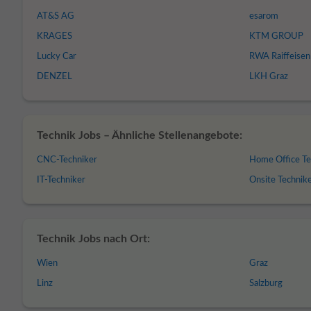
AT&S AG
esarom
KRAGES
KTM GROUP
Lucky Car
RWA Raiffeisen
DENZEL
LKH Graz
Technik Jobs – Ähnliche Stellenangebote:
CNC-Techniker
Home Office Te
IT-Techniker
Onsite Technik
Technik Jobs nach Ort:
Wien
Graz
Linz
Salzburg