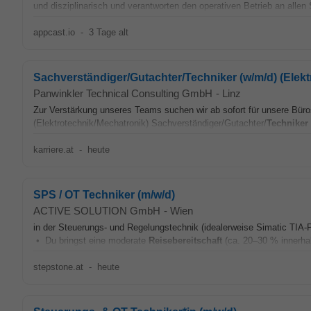
und disziplinarisch und verantworten den operativen Betrieb an allen 
appcast.io
-
3 Tage alt
Sachverständiger/Gutachter/Techniker (w/m/d) (Elek
Panwinkler Technical Consulting GmbH
-
Linz
Zur Verstärkung unseres Teams suchen wir ab sofort für unsere Büro
(Elektrotechnik/Mechatronik) Sachverständiger/Gutachter/
Techniker
karriere.at
-
heute
SPS / OT Techniker (m/w/d)
ACTIVE SOLUTION GmbH
-
Wien
in der Steuerungs- und Regelungstechnik (idealerweise Simatic TIA-
• Du bringst eine moderate
Reisebereitschaft
(ca. 20–30 % innerhal
stepstone.at
-
heute