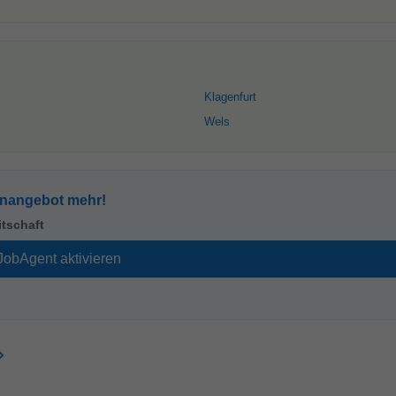
Klagenfurt
Wels
enangebot mehr!
itschaft