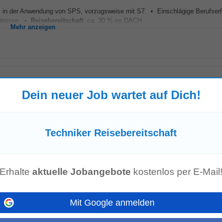
s in der Anwendung von SPS, vorzugsweise mit S7. • Einschlägige Berufserf
ntnisse. •
Reisebereitschaft
: ca. 30 % im DACH...
Mehr anzeigen
Dein neuer Job wartet auf Dich!
Ausbildung (Lehre als Tischler, Zimmerer, Mechaniker, Elektriker, KFZ-
Techn
dwerklichem Geschick und Fingerspitzengefühl...
Mehr anzeigen
Techniker Reisebereitschaft
 und Schwachstromtechnik
Erhalte
aktuelle Jobangebote
kostenlos per E-Mail
hwachstromtechnik in Vollzeit Die PKE Gebäudetechnik GmbH ist Teil der inte
en tätig. Ihr Portfolio umfasst...
Mehr anzeigen
Mit Google anmelden
ten, Hermagor-Pressegger See