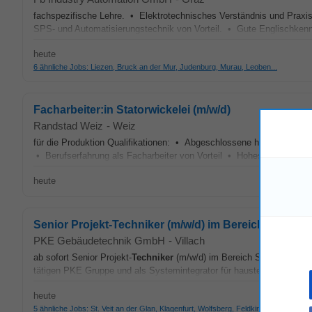
fachspezifische Lehre. • Elektrotechnisches Verständnis und Praxi
SPS- und Automatisierungstechnik von Vorteil. • Gute Englischken
heute
6 ähnliche Jobs: Liezen, Bruck an der Mur, Judenburg, Murau, Leoben...
Facharbeiter:in Statorwickelei (m/w/d)
Randstad Weiz
-
Weiz
für die Produktion Qualifikationen: • Abgeschlossene handwerkliche 
• Berufserfahrung als Facharbeiter von Vorteil • Hohes Maß an han
heute
Senior Projekt-Techniker (m/w/d) im Bereich Stark-
PKE Gebäudetechnik GmbH
-
Villach
ab sofort Senior Projekt-
Techniker
(m/w/d) im Bereich Stark- und Sc
tätigen PKE Gruppe und als Systemintegrator für haustechnische Anlag
heute
5 ähnliche Jobs: St. Veit an der Glan, Klagenfurt, Wolfsberg, Feldkirchen in Kärn