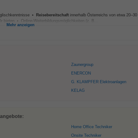
glischkenntnisse •
Reisebereitschaft
innerhalb Österreichs von etwa 20–3
 bieten • Online-Weiterbildungsmöglichkeiten (z. B...
Mehr anzeigen
Zaunergroup
ENERCON
G. KLAMPFER Elektroanlagen
KELAG
nangebote:
Home Office Techniker
Onsite Techniker