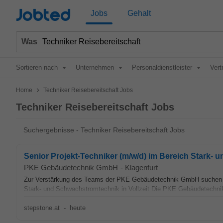
Jobted
Jobs
Gehalt
Was
Sortieren nach
Unternehmen
Personaldienstleister
Vert
>
Home
Techniker Reisebereitschaft Jobs
Techniker Reisebereitschaft Jobs
Suchergebnisse - Techniker Reisebereitschaft Jobs
Senior Projekt-Techniker (m/w/d) im Bereich Stark-
PKE Gebäudetechnik GmbH
-
Klagenfurt
Zur Verstärkung des Teams der PKE Gebäudetechnik GmbH suchen wir 
Stark- und Schwachstromtechnik in Vollzeit Die PKE Gebäudetechnik G
stepstone.at
-
heute