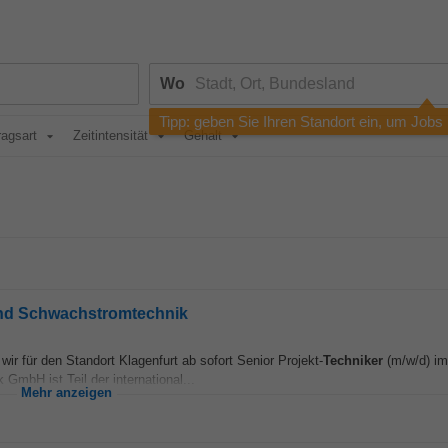
Wo
Tipp: geben Sie Ihren Standort ein, um Jobs
ragsart
Zeitintensität
Gehalt
 und Schwachstromtechnik
für den Standort Klagenfurt ab sofort Senior Projekt-
Techniker
(m/w/d) im
mbH ist Teil der international...
Mehr anzeigen