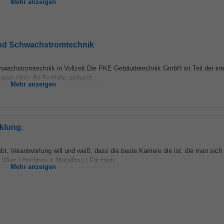
Mehr anzeigen
 und Schwachstromtechnik
hwachstromtechnik in Vollzeit Die PKE Gebäudetechnik GmbH ist Teil der inte
en tätig. Ihr Portfolio umfasst...
Mehr anzeigen
klung.
ebt, Verantwortung will und weiß, dass die beste Karriere die ist, die man sich
 Wien | Hochbau & Metallbau | Für High...
Mehr anzeigen