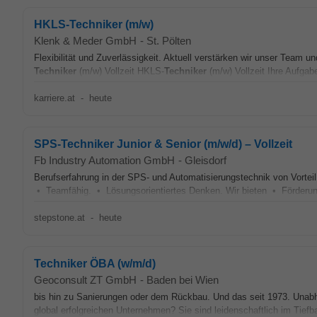
HKLS-Techniker (m/w)
Klenk & Meder GmbH
-
St. Pölten
Flexibilität und Zuverlässigkeit. Aktuell verstärken wir unser Team 
Techniker
(m/w) Vollzeit HKLS-
Techniker
(m/w) Vollzeit Ihre Aufgab
karriere.at
-
heute
SPS-Techniker Junior & Senior (m/w/d) – Vollzeit
Fb Industry Automation GmbH
-
Gleisdorf
Berufserfahrung in der SPS- und Automatisierungstechnik von Vorte
• Teamfähig. • Lösungsorientiertes Denken. Wir bieten • Förderung 
stepstone.at
-
heute
Techniker ÖBA (w/m/d)
Geoconsult ZT GmbH
-
Baden bei Wien
bis hin zu Sanierungen oder dem Rückbau. Und das seit 1973. Unabhä
global erfolgreichen Unternehmen? Sie sind leidenschaftlich im Tie