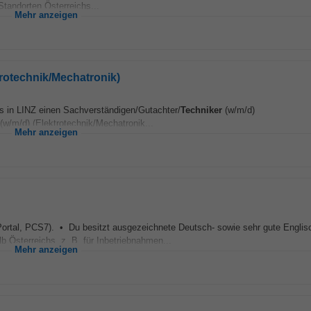
Standorten Österreichs...
Mehr anzeigen
trotechnik/Mechatronik)
s in LINZ einen Sachverständigen/Gutachter/
Techniker
(w/m/d)
(w/m/d) (Elektrotechnik/Mechatronik...
Mehr anzeigen
Portal, PCS7). • Du besitzt ausgezeichnete Deutsch- sowie sehr gute Englis
b Österreichs, z. B. für Inbetriebnahmen...
Mehr anzeigen