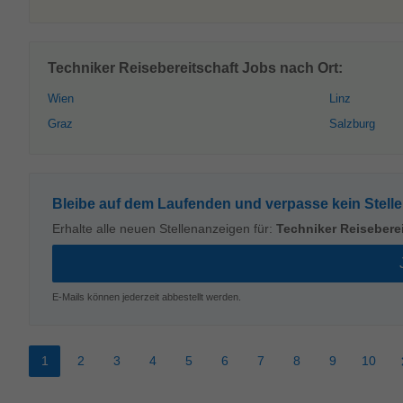
Techniker Reisebereitschaft Jobs nach Ort:
Wien
Linz
Graz
Salzburg
Bleibe auf dem Laufenden und verpasse kein Stell
Erhalte alle neuen Stellenanzeigen für:
Techniker Reisebere
E-Mails können jederzeit abbestellt werden.
1
2
3
4
5
6
7
8
9
10