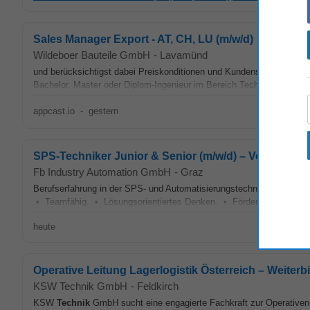
Sales Manager Export - AT, CH, LU (m/w/d)
Wildeboer Bauteile GmbH
-
Lavamünd
und berücksichtigst dabei Preiskonditionen und Kundenspezifika. •
Bachelor, Master oder Diplom-Ingenieur im Bereich Technische Gebä
appcast.io
-
gestern
SPS-Techniker Junior & Senior (m/w/d) – Vollzeit
Fb Industry Automation GmbH
-
Graz
Berufserfahrung in der SPS- und Automatisierungstechnik von Vorte
• Teamfähig. • Lösungsorientiertes Denken. • Förderung persönliche
heute
Operative Leitung Lagerlogistik Österreich – Weiterb
KSW Technik GmbH
-
Feldkirch
KSW
Technik
GmbH sucht eine engagierte Fachkraft zur Operativen L