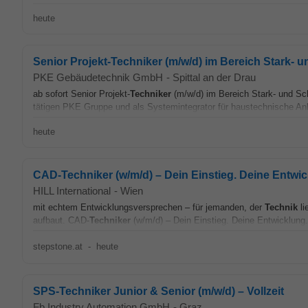
heute
Senior Projekt-Techniker (m/w/d) im Bereich Stark-
PKE Gebäudetechnik GmbH
-
Spittal an der Drau
ab sofort Senior Projekt-
Techniker
(m/w/d) im Bereich Stark- und Sc
tätigen PKE Gruppe und als Systemintegrator für haustechnische Anlag
heute
CAD-Techniker (w/m/d) – Dein Einstieg. Deine Entwic
HILL International
-
Wien
mit echtem Entwicklungsversprechen – für jemanden, der
Technik
li
aufbaut. CAD-
Techniker
(w/m/d) – Dein Einstieg. Deine Entwicklung.
stepstone.at
-
heute
SPS-Techniker Junior & Senior (m/w/d) – Vollzeit
Fb Industry Automation GmbH
-
Graz