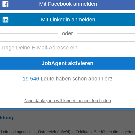
Mit Facebook anmelden
Mit Linkedin anmelden
 Du brennst für das Thema
Technik
und verfügst über einen Abschluss als
Te
oder
udeausstattung, Brandschutz, Versorgungs-, Lüftungs...
Mehr anzeigen
19 546
Leute haben schon abonniert!
il. • Gute Englischkenntnisse. •
Reisebereitschaft
: ca. 30 % im DACH-Rau
r und fachlicher Weiterbildung (z. B. Englischkurse...
Mehr anzeigen
ildung
eitung Lagerlogistik Österreich (m/w/d) in Feldkirch. Sie führen die Lagerte