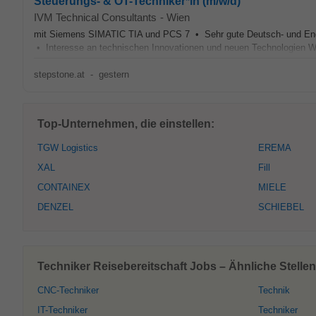
Steuerungs- & OT-Techniker*in (m/w/d)
IVM Technical Consultants
-
Wien
mit Siemens SIMATIC TIA und PCS 7 • Sehr gute Deutsch- und En
• Interesse an technischen Innovationen und neuen Technologien Wir
stepstone.at
-
gestern
Top-Unternehmen, die einstellen:
TGW Logistics
EREMA
XAL
Fill
CONTAINEX
MIELE
DENZEL
SCHIEBEL
Techniker Reisebereitschaft Jobs – Ähnliche Stelle
CNC-Techniker
Technik
IT-Techniker
Techniker