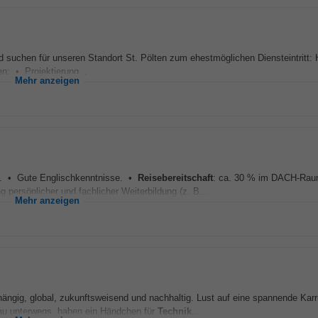
und suchen für unseren Standort St. Pölten zum ehestmöglichen Diensteintritt:
en: • Projektierung...
Mehr anzeigen
il. • Gute Englischkenntnisse. •
Reisebereitschaft
: ca. 30 % im DACH-Rau
persönlicher und fachlicher Weiterbildung (z. B...
Mehr anzeigen
ngig, global, zukunftsweisend und nachhaltig. Lust auf eine spannende Karr
fbau unterwegs, haben ein Händchen für
Technik
...