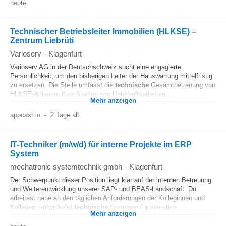
heute
Technischer Betriebsleiter Immobilien (HLKSE) –
Zentrum Liebrüti
Varioserv
-
Klagenfurt
Varioserv AG in der Deutschschweiz sucht eine engagierte
Persönlichkeit, um den bisherigen Leiter der Hauswartung mittelfristig
zu ersetzen. Die Stelle umfasst die
technische
Gesamtbetreuung von
HLKSE‑Anlagen, Koordination von Unterhaltsarbeiten...
Mehr anzeigen
appcast.io
-
2 Tage alt
IT-Techniker (m/w/d) für interne Projekte im ERP
System
mechatronic systemtechnik gmbh
-
Klagenfurt
Der Schwerpunkt dieser Position liegt klar auf der internen Betreuung
und Weiterentwicklung unserer SAP- und BEAS-Landschaft. Du
arbeitest nahe an den täglichen Anforderungen der Kolleginnen und
Kollegen, entwickelst
technische
Lösungen für operative...
Mehr anzeigen