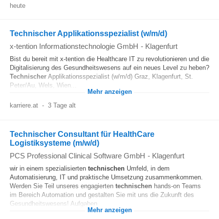
heute
Technischer Applikationsspezialist (w/m/d)
x-tention Informationstechnologie GmbH
-
Klagenfurt
Bist du bereit mit x-tention die Healthcare IT zu revolutionieren und die
Digitalisierung des Gesundheitswesens auf ein neues Level zu heben?
Technischer
Applikationsspezialist (w/m/d) Graz, Klagenfurt, St.
Peter/Au, Wels, Wien...
Mehr anzeigen
karriere.at
-
3 Tage alt
Technischer Consultant für HealthCare
Logistiksysteme (m/w/d)
PCS Professional Clinical Software GmbH
-
Klagenfurt
wir in einem spezialisierten
technischen
Umfeld, in dem
Automatisierung, IT und praktische Umsetzung zusammenkommen.
Werden Sie Teil unseres engagierten
technischen
hands-on Teams
im Bereich Automation und gestalten Sie mit uns die Zukunft des
Gesundheitswesens! Aufgaben...
Mehr anzeigen