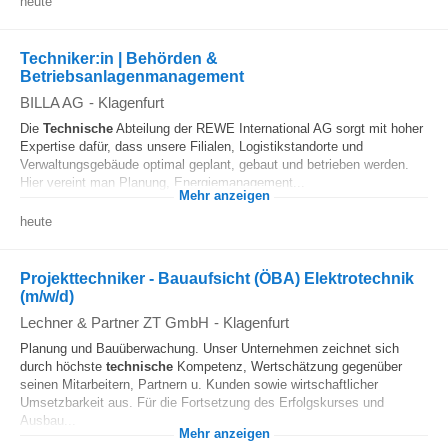
heute
Techniker:in | Behörden &
Betriebsanlagenmanagement
BILLA AG
-
Klagenfurt
Die
Technische
Abteilung der REWE International AG sorgt mit hoher
Expertise dafür, dass unsere Filialen, Logistikstandorte und
Verwaltungsgebäude optimal geplant, gebaut und betrieben werden.
Hier vereint man Planung, Energiemanagement...
Mehr anzeigen
heute
Projekttechniker - Bauaufsicht (ÖBA) Elektrotechnik
(m/w/d)
Lechner & Partner ZT GmbH
-
Klagenfurt
Planung und Bauüberwachung. Unser Unternehmen zeichnet sich
durch höchste
technische
Kompetenz, Wertschätzung gegenüber
seinen Mitarbeitern, Partnern u. Kunden sowie wirtschaftlicher
Umsetzbarkeit aus. Für die Fortsetzung des Erfolgskurses und
Ausbau...
Mehr anzeigen