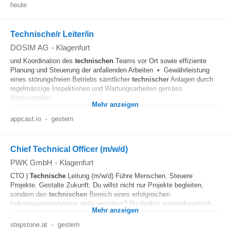
heute
Technische/r Leiter/in
DOSIM AG
-
Klagenfurt
und Koordination des
technischen
Teams vor Ort sowie effiziente
Planung und Steuerung der anfallenden Arbeiten • Gewährleistung
eines störungsfreien Betriebs sämtlicher
technischer
Anlagen durch
regelmässige Inspektionen und Wartungsarbeiten gemäss
Wartungsplan...
Mehr anzeigen
appcast.io
-
gestern
Chief Technical Officer (m/w/d)
PWK GmbH
-
Klagenfurt
CTO |
Technische
Leitung (m/w/d) Führe Menschen. Steuere
Projekte. Gestalte Zukunft. Du willst nicht nur Projekte begleiten,
sondern den
technischen
Bereich eines erfolgreichen
Industrieunternehmens aktiv gestalten? Du denkst unternehmerisch...
Mehr anzeigen
stepstone.at
-
gestern