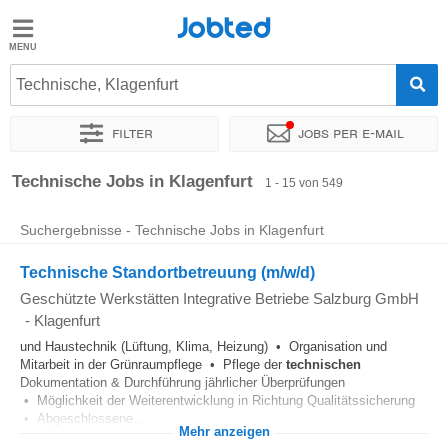
Jobted
Jobted
Jobs
Technische, Klagenfurt
Filter
Jobs per e-mail
Gehalt
Sortieren nach
Genauer Standort
Unternehmen
Personald
Technische Jobs in Klagenfurt
1 - 15 von 549
Suchergebnisse - Technische Jobs in Klagenfurt
Technische Standortbetreuung (m/w/d)
Geschützte Werkstätten Integrative Betriebe Salzburg GmbH
-
Klagenfurt
und Haustechnik (Lüftung, Klima, Heizung) • Organisation und
Mitarbeit in der Grünraumpflege • Pflege der
technischen
Dokumentation & Durchführung jährlicher Überprüfungen
• Möglichkeit der Weiterentwicklung in Richtung Qualitätssicherung
• Abgeschlossene...
Mehr anzeigen