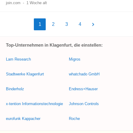
join.com
-
1 Woche alt
1
2
3
4
Top-Unternehmen in Klagenfurt, die einstellen:
Lam Research
Migros
Stadtwerke Klagenfurt
whatchado GmbH
Binderholz
Endress+Hauser
x-tention Informationstechnologie
Johnson Controls
eurofunk Kappacher
Roche