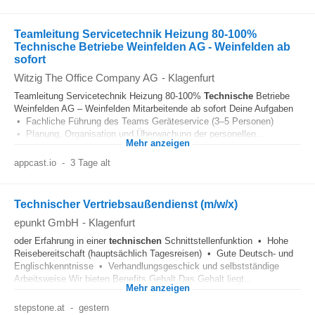
Teamleitung Servicetechnik Heizung 80-100%
Technische Betriebe Weinfelden AG - Weinfelden ab
sofort
Witzig The Office Company AG
-
Klagenfurt
Teamleitung Servicetechnik Heizung 80-100%
Technische
Betriebe
Weinfelden AG – Weinfelden Mitarbeitende ab sofort Deine Aufgaben
• Fachliche Führung des Teams Geräteservice (3–5 Personen)
• Planung, Organisation und Überwachung der personellen...
Mehr anzeigen
appcast.io
-
3 Tage alt
Technischer Vertriebsaußendienst (m/w/x)
epunkt GmbH
-
Klagenfurt
oder Erfahrung in einer
technischen
Schnittstellenfunktion • Hohe
Reisebereitschaft (hauptsächlich Tagesreisen) • Gute Deutsch- und
Englischkenntnisse • Verhandlungsgeschick und selbstständige
Arbeitsweise Wir bieten Benefits Gehalt Das Gehalt liegt...
Mehr anzeigen
stepstone.at
-
gestern