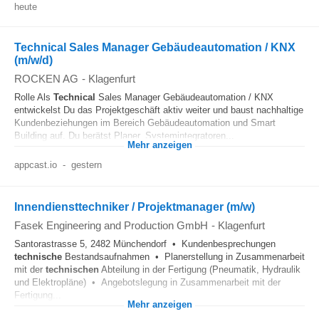
heute
Technical Sales Manager Gebäudeautomation / KNX
(m/w/d)
ROCKEN AG
-
Klagenfurt
Rolle Als
Technical
Sales Manager Gebäudeautomation / KNX
entwickelst Du das Projektgeschäft aktiv weiter und baust nachhaltige
Kundenbeziehungen im Bereich Gebäudeautomation und Smart
Building auf. Du berätst Planer, Systemintegratoren...
Mehr anzeigen
appcast.io
-
gestern
Innendiensttechniker / Projektmanager (m/w)
Fasek Engineering and Production GmbH
-
Klagenfurt
Santorastrasse 5, 2482 Münchendorf • Kundenbesprechungen
technische
Bestandsaufnahmen • Planerstellung in Zusammenarbeit
mit der
technischen
Abteilung in der Fertigung (Pneumatik, Hydraulik
und Elektropläne) • Angebotslegung in Zusammenarbeit mit der
Fertigung...
Mehr anzeigen