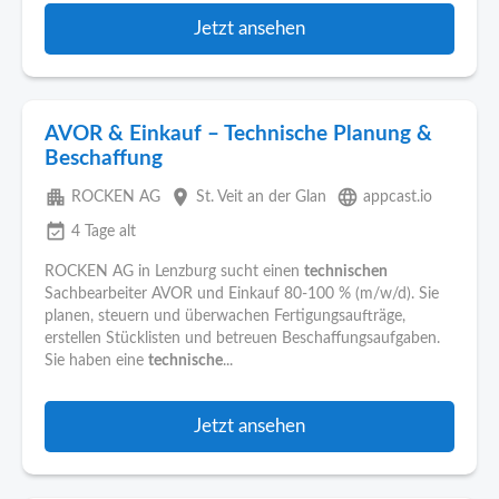
Jetzt ansehen
AVOR & Einkauf – Technische Planung &
Beschaffung
apartment
place
language
ROCKEN AG
St. Veit an der Glan
appcast.io
event_available
4 Tage alt
ROCKEN AG in Lenzburg sucht einen
technischen
Sachbearbeiter AVOR und Einkauf 80-100 % (m/w/d). Sie
planen, steuern und überwachen Fertigungsaufträge,
erstellen Stücklisten und betreuen Beschaffungsaufgaben.
Sie haben eine
technische
...
Jetzt ansehen