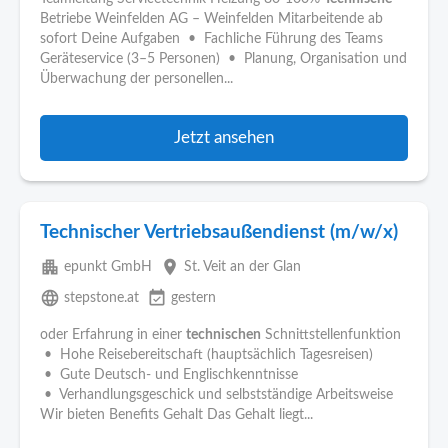
Betriebe Weinfelden AG – Weinfelden Mitarbeitende ab
sofort Deine Aufgaben • Fachliche Führung des Teams
Geräteservice (3–5 Personen) • Planung, Organisation und
Überwachung der personellen...
Jetzt ansehen
Technischer Vertriebsaußendienst (m/w/x)
apartment
place
epunkt GmbH
St. Veit an der Glan
language
event_available
stepstone.at
gestern
oder Erfahrung in einer
technischen
Schnittstellenfunktion
• Hohe Reisebereitschaft (hauptsächlich Tagesreisen)
• Gute Deutsch- und Englischkenntnisse
• Verhandlungsgeschick und selbstständige Arbeitsweise
Wir bieten Benefits Gehalt Das Gehalt liegt...