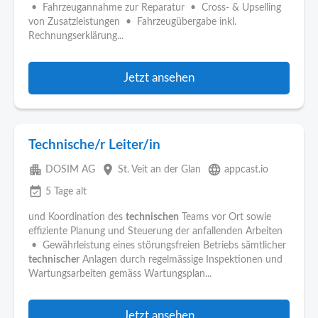
• Fahrzeugannahme zur Reparatur • Cross- & Upselling
von Zusatzleistungen • Fahrzeugübergabe inkl.
Rechnungserklärung...
Jetzt ansehen
Technische/r Leiter/in
apartment
place
language
DOSIM AG
St. Veit an der Glan
appcast.io
event_available
5 Tage alt
und Koordination des
technischen
Teams vor Ort sowie
effiziente Planung und Steuerung der anfallenden Arbeiten
• Gewährleistung eines störungsfreien Betriebs sämtlicher
technischer
Anlagen durch regelmässige Inspektionen und
Wartungsarbeiten gemäss Wartungsplan...
Jetzt ansehen