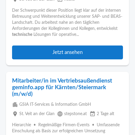
Der Schwerpunkt dieser Position liegt klar auf der internen
Betreuung und Weiterentwicklung unserer SAP- und BEAS-
Landschaft. Du arbeitest nahe an den täglichen
Anforderungen der Kolleginnen und Kollegen, entwickelst
technische
Lösungen für operative...
Jetzt ansehen
Mitarbeiter/in im Vertriebsaußendienst
geminfo.app für Kärnten/Steiermark
(m/w/d)
apartment
GSIA IT-Services & Information GmbH
place
language
event_available
St. Veit an der Glan
stepstone.at
2 Tage alt
Hierarchie • Regelmäßige Firmen-Events • Umfassende
Einschulung als Basis zur erfolgreichen Umsetzung