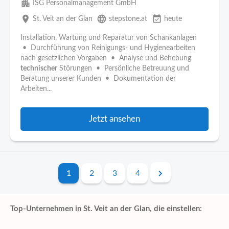
apartment
ISG Personalmanagement GmbH
place
language
event_available
St. Veit an der Glan
stepstone.at
heute
Installation, Wartung und Reparatur von Schankanlagen
• Durchführung von Reinigungs- und Hygienearbeiten
nach gesetzlichen Vorgaben • Analyse und Behebung
technischer
Störungen • Persönliche Betreuung und
Beratung unserer Kunden • Dokumentation der
Arbeiten...
Jetzt ansehen
1
2
3
4
Top-Unternehmen in St. Veit an der Glan, die einstellen: