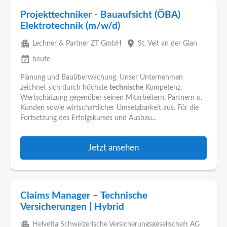
Projekttechniker - Bauaufsicht (ÖBA)
Elektrotechnik (m/w/d)
apartment
place
Lechner & Partner ZT GmbH
St. Veit an der Glan
event_available
heute
Planung und Bauüberwachung. Unser Unternehmen
zeichnet sich durch höchste
technische
Kompetenz,
Wertschätzung gegenüber seinen Mitarbeitern, Partnern u.
Kunden sowie wirtschaftlicher Umsetzbarkeit aus. Für die
Fortsetzung des Erfolgskurses und Ausbau...
Jetzt ansehen
Claims Manager – Technische
Versicherungen | Hybrid
apartment
Helvetia Schweizerische Versicherungsgesellschaft AG