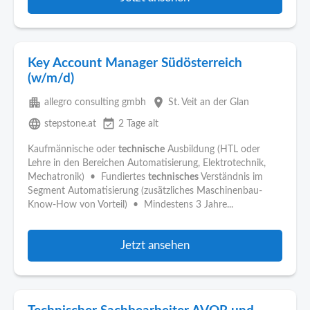
Key Account Manager Südösterreich
(w/m/d)
apartment
place
allegro consulting gmbh
St. Veit an der Glan
language
event_available
stepstone.at
2 Tage alt
Kaufmännische oder
technische
Ausbildung (HTL oder
Lehre in den Bereichen Automatisierung, Elektrotechnik,
Mechatronik) • Fundiertes
technisches
Verständnis im
Segment Automatisierung (zusätzliches Maschinenbau-
Know-How von Vorteil) • Mindestens 3 Jahre...
Jetzt ansehen