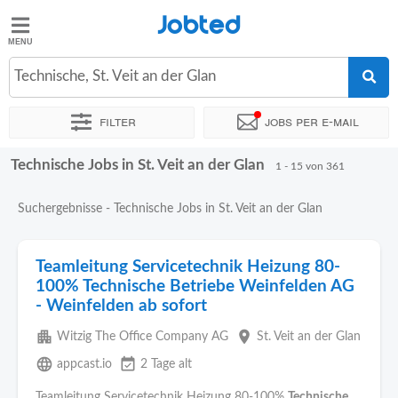
Jobted
Jobted
Jobs
Technische, St. Veit an der Glan
Filter
Jobs per e-mail
Gehalt
Technische Jobs in St. Veit an der Glan
Sortieren nach
Genauer Standort
Unternehmen
Personald
1 - 15 von 361
Suchergebnisse - Technische Jobs in St. Veit an der Glan
Teamleitung Servicetechnik Heizung 80-
100% Technische Betriebe Weinfelden AG
- Weinfelden ab sofort
apartment
place
Witzig The Office Company AG
St. Veit an der Glan
language
event_available
appcast.io
2 Tage alt
Teamleitung Servicetechnik Heizung 80-100%
Technische