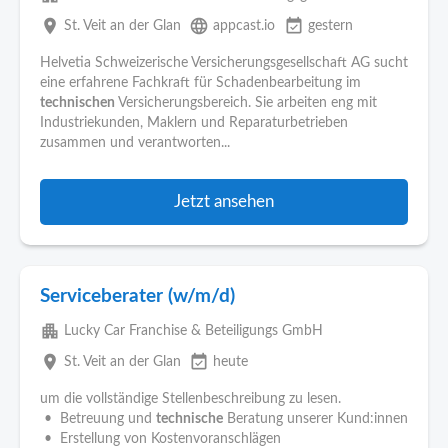
place
language
event_available
St. Veit an der Glan
appcast.io
gestern
Helvetia Schweizerische Versicherungsgesellschaft AG sucht
eine erfahrene Fachkraft für Schadenbearbeitung im
technischen
Versicherungsbereich. Sie arbeiten eng mit
Industriekunden, Maklern und Reparaturbetrieben
zusammen und verantworten...
Jetzt ansehen
Serviceberater (w/m/d)
apartment
Lucky Car Franchise & Beteiligungs GmbH
place
event_available
St. Veit an der Glan
heute
um die vollständige Stellenbeschreibung zu lesen.
• Betreuung und
technische
Beratung unserer Kund:innen
• Erstellung von Kostenvoranschlägen