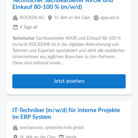
Technischer Sachbearbeiter AVOR und
Einkauf 80-100 % (m/w/d)
apartment
place
language
ROCKEN AG
St. Veit an der Glan
appcast.io
event_available
4 Tage alt
Technischer
Sachbearbeiter AVOR und Einkauf 80-100 %
(m/w/d) ROCKEN® ist in der digitalen Rekrutierung von
Talenten und Experten spezialisiert und zählt alle etablierten
Unternehmen aus jeglichen Branchen zu den Partnern.
Diese sind national sowie...
Jetzt ansehen
IT-Techniker (m/w/d) für interne Projekte
im ERP System
apartment
mechatronic systemtechnik gmbh
place
event_available
St. Veit an der Glan
heute