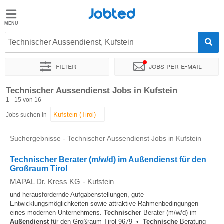
Jobted
Jobted
Jobs
Technischer Aussendienst, Kufstein
Filter
Jobs per e-mail
Gehalt
Sortieren nach
Genauer Standort
Unternehmen
Personald
Technischer Aussendienst Jobs in Kufstein
1 - 15 von 16
Jobs suchen in
Suchergebnisse - Technischer Aussendienst Jobs in Kufstein
Technischer Berater (m/w/d) im Außendienst für den
Großraum Tirol
MAPAL Dr. Kress KG
-
Kufstein
und herausfordernde Aufgabenstellungen, gute
Entwicklungsmöglichkeiten sowie attraktive Rahmenbedingungen
eines modernen Unternehmens.
Technischer
Berater (m/w/d) im
Außendienst
für den Großraum Tirol 9679 •
Technische
Beratung