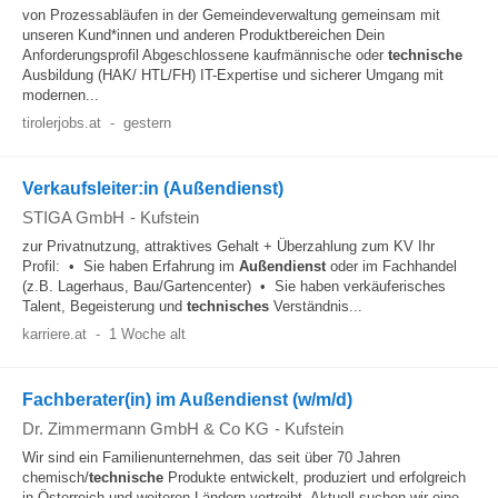
von Prozessabläufen in der Gemeindeverwaltung gemeinsam mit
unseren Kund*innen und anderen Produktbereichen Dein
Anforderungsprofil Abgeschlossene kaufmännische oder
technische
Ausbildung (HAK/ HTL/FH) IT-Expertise und sicherer Umgang mit
modernen...
tirolerjobs.at
-
gestern
Verkaufsleiter:in (Außendienst)
STIGA GmbH
-
Kufstein
zur Privatnutzung, attraktives Gehalt + Überzahlung zum KV Ihr
Profil: • Sie haben Erfahrung im
Außendienst
oder im Fachhandel
(z.B. Lagerhaus, Bau/Gartencenter) • Sie haben verkäuferisches
Talent, Begeisterung und
technisches
Verständnis...
karriere.at
-
1 Woche alt
Fachberater(in) im Außendienst (w/m/d)
Dr. Zimmermann GmbH & Co KG
-
Kufstein
Wir sind ein Familienunternehmen, das seit über 70 Jahren
chemisch/
technische
Produkte entwickelt, produziert und erfolgreich
in Österreich und weiteren Ländern vertreibt. Aktuell suchen wir eine