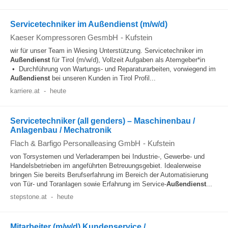
Servicetechniker im Außendienst (m/w/d)
Kaeser Kompressoren GesmbH
-
Kufstein
wir für unser Team in Wiesing Unterstützung. Servicetechniker im
Außendienst
für Tirol (m/w/d), Vollzeit Aufgaben als Atemgeber*in
• Durchführung von Wartungs- und Reparaturarbeiten, vorwiegend im
Außendienst
bei unseren Kunden in Tirol Profil...
karriere.at
-
heute
Servicetechniker (all genders) – Maschinenbau /
Anlagenbau / Mechatronik
Flach & Barfigo Personalleasing GmbH
-
Kufstein
von Torsystemen und Verladerampen bei Industrie-, Gewerbe- und
Handelsbetrieben im angeführten Betreuungsgebiet. Idealerweise
bringen Sie bereits Berufserfahrung im Bereich der Automatisierung
von Tür- und Toranlagen sowie Erfahrung im Service-
Außendienst
...
stepstone.at
-
heute
Mitarbeiter (m/w/d) Kundenservice /