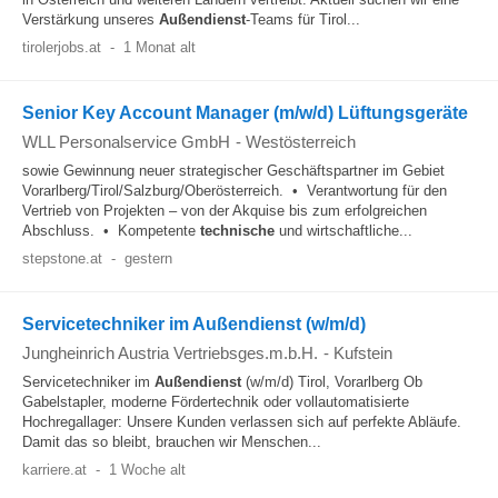
Verstärkung unseres
Außendienst
-Teams für Tirol...
tirolerjobs.at
-
1 Monat alt
Senior Key Account Manager (m/w/d) Lüftungsgeräte
WLL Personalservice GmbH
-
Westösterreich
sowie Gewinnung neuer strategischer Geschäftspartner im Gebiet
Vorarlberg/Tirol/Salzburg/Oberösterreich. • Verantwortung für den
Vertrieb von Projekten – von der Akquise bis zum erfolgreichen
Abschluss. • Kompetente
technische
und wirtschaftliche...
stepstone.at
-
gestern
Servicetechniker im Außendienst (w/m/d)
Jungheinrich Austria Vertriebsges.m.b.H.
-
Kufstein
Servicetechniker im
Außendienst
(w/m/d) Tirol, Vorarlberg Ob
Gabelstapler, moderne Fördertechnik oder vollautomatisierte
Hochregallager: Unsere Kunden verlassen sich auf perfekte Abläufe.
Damit das so bleibt, brauchen wir Menschen...
karriere.at
-
1 Woche alt