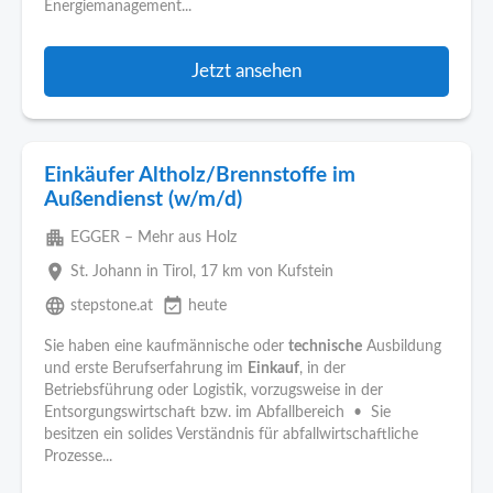
Energiemanagement...
Jetzt ansehen
Einkäufer Altholz/Brennstoffe im
Außendienst (w/m/d)
apartment
EGGER – Mehr aus Holz
place
St. Johann in Tirol
, 17 km von Kufstein
language
event_available
stepstone.at
heute
Sie haben eine kaufmännische oder
technische
Ausbildung
und erste Berufserfahrung im
Einkauf
, in der
Betriebsführung oder Logistik, vorzugsweise in der
Entsorgungswirtschaft bzw. im Abfallbereich • Sie
besitzen ein solides Verständnis für abfallwirtschaftliche
Prozesse...