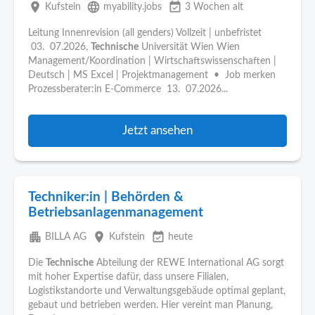
place
language
event_available
Kufstein
myability.jobs
3 Wochen alt
Leitung Innenrevision (all genders) Vollzeit | unbefristet
03. 07.2026,
Technische
Universität Wien Wien
Management/Koordination | Wirtschaftswissenschaften |
Deutsch | MS Excel | Projektmanagement • Job merken
Prozessberater:in E-Commerce 13. 07.2026...
Jetzt ansehen
Techniker:in | Behörden &
Betriebsanlagenmanagement
apartment
place
event_available
BILLA AG
Kufstein
heute
Die
Technische
Abteilung der REWE International AG sorgt
mit hoher Expertise dafür, dass unsere Filialen,
Logistikstandorte und Verwaltungsgebäude optimal geplant,
gebaut und betrieben werden. Hier vereint man Planung,