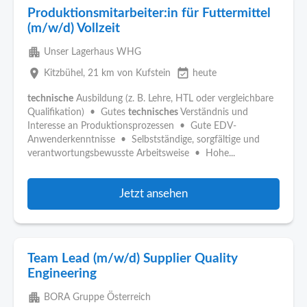
Produktionsmitarbeiter:in für Futtermittel
(m/w/d) Vollzeit
apartment
Unser Lagerhaus WHG
place
event_available
Kitzbühel
, 21 km von Kufstein
heute
technische
Ausbildung (z. B. Lehre, HTL oder vergleichbare
Qualifikation) • Gutes
technisches
Verständnis und
Interesse an Produktionsprozessen • Gute EDV-
Anwenderkenntnisse • Selbstständige, sorgfältige und
verantwortungsbewusste Arbeitsweise • Hohe...
Jetzt ansehen
Team Lead (m/w/d) Supplier Quality
Engineering
apartment
BORA Gruppe Österreich