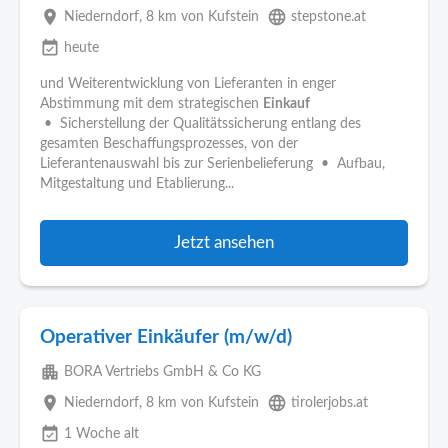
place
language
Niederndorf
, 8 km von Kufstein
stepstone.at
event_available
heute
und Weiterentwicklung von Lieferanten in enger
Abstimmung mit dem strategischen
Einkauf
• Sicherstellung der Qualitätssicherung entlang des
gesamten Beschaffungsprozesses, von der
Lieferantenauswahl bis zur Serienbelieferung • Aufbau,
Mitgestaltung und Etablierung...
Jetzt ansehen
Operativer Einkäufer (m/w/d)
apartment
BORA Vertriebs GmbH & Co KG
place
language
Niederndorf
, 8 km von Kufstein
tirolerjobs.at
event_available
1 Woche alt