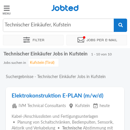
Jobted
Jobted
Jobs
Technischer Einkäufer, Kufstein
Filter
Jobs per e-mail
Gehalt
Technischer Einkäufer Jobs in Kufstein
Sortieren nach
Genauer Standort
Unternehmen
Personald
1 - 10 von 10
Jobs suchen in
Suchergebnisse - Technischer Einkäufer Jobs in Kufstein
Elektrokonstruktion E-PLAN (m/w/d)
apartment
place
event_available
IVM Technical Consultants
Kufstein
heute
Kabel-/Anschlusslisten und Fertigungsunterlagen
• Planung von Schaltschränken, Bedienpulten, Sensorik,
Aktorik und Verkabelung •
Technische
Abstimmung mit