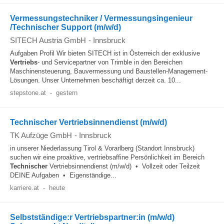
Vermessungstechniker / Vermessungsingenieur
/Technischer Support (m/w/d)
SITECH Austria GmbH
-
Innsbruck
Aufgaben Profil Wir bieten SITECH ist in Österreich der exklusive
Vertriebs
- und Servicepartner von Trimble in den Bereichen
Maschinensteuerung, Bauvermessung und Baustellen-Management-
Lösungen. Unser Unternehmen beschäftigt derzeit ca. 10...
stepstone.at
-
gestern
Technischer Vertriebsinnendienst (m/w/d)
TK Aufzüge GmbH
-
Innsbruck
in unserer Niederlassung Tirol & Vorarlberg (Standort Innsbruck)
suchen wir eine proaktive, vertriebsaffine Persönlichkeit im Bereich
Technischer
Vertriebsinnendienst (m/w/d) • Vollzeit oder Teilzeit
DEINE Aufgaben • Eigenständige...
karriere.at
-
heute
Selbstständige:r Vertriebspartner:in (m/w/d)