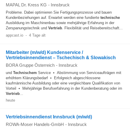
MAPAL Dr. Kress KG
-
Innsbruck
Probleme. Dabei optimieren Sie Fertigungsprozesse und bauen
Kundenbeziehungen auf. Erwartet werden eine fundierte
technische
Ausbildung im Maschinenbau sowie mehrjährige Erfahrung in der
Zerspanungstechnik und
Vertrieb
. Flexibilität und Reisebereitschaft...
appcast.io
-
4 Tage alt
Mitarbeiter (m/w/d) Kundenservice /
Vertriebsinnendienst – Tschechisch & Slowakisch
BORA Gruppe Österreich
-
Innsbruck
und
Technischem
Service • Abstimmung von Serviceaufträgen mit
erhöhtem Klärungsbedarf • Erfolgreich abgeschlossene
kaufmännische Ausbildung oder eine vergleichbare Qualifikation von
Vorteil • Mehrjährige Berufserfahrung in der Kundenberatung oder im
Vertrieb
...
heute
Vertriebsinnendienst Innsbruck (m/w/d)
ROWA-Moser Handels-GmbH
-
Innsbruck