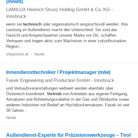
(m/w/d)
LAMILUX Heinrich Strunz Holding GmbH & Co. KG
-
Innsbruck
wenn sie
technisch
oder organisatorisch anspruchsvoll werden. Ihre
Leistung im Außendienst macht den Unterschied: Sie sind das
Gesicht und Ansprechpartner unserer Marke vor Ort, schaffen
Vertrauen und tragen aktiv zum Wachstum in einer zukunftsstarken
Region...
stepstone.at
-
heute
Innendiensttechniker / Projektmanager (m/w)
Fasek Engineering and Production GmbH
-
Innsbruck
und Verkaufsveranstaltungen weltweit werden ebenfalls über
Österreich koordiniert.
Vertrieb
von Antrieben aus eigener Fertigung,
Armaturen und Rohrleitungszubehör in der Gas und Ölindustrie sowie
anderen Industrien mit Bedarf an Hochdruckarmaturen. Fasek ist seit
30 Jahren...
heute
Außendienst-Experte für Präzisionswerkzeuge – Tirol