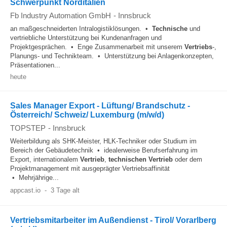
Schwerpunkt Norditalien
Fb Industry Automation GmbH
-
Innsbruck
an maßgeschneiderten Intralogistiklösungen. •
Technische
und
vertriebliche Unterstützung bei Kundenanfragen und
Projektgesprächen. • Enge Zusammenarbeit mit unserem
Vertriebs
-,
Planungs- und Technikteam. • Unterstützung bei Anlagenkonzepten,
Präsentationen...
heute
Sales Manager Export - Lüftung/ Brandschutz -
Österreich/ Schweiz/ Luxemburg (m/w/d)
TOPSTEP
-
Innsbruck
Weiterbildung als SHK-Meister, HLK-Techniker oder Studium im
Bereich der Gebäudetechnik • idealerweise Berufserfahrung im
Export, internationalem
Vertrieb
,
technischen
Vertrieb
oder dem
Projektmanagement mit ausgeprägter Vertriebsaffinität
• Mehrjährige...
appcast.io
-
3 Tage alt
Vertriebsmitarbeiter im Außendienst - Tirol/ Vorarlberg