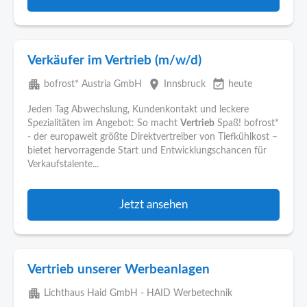
Verkäufer im Vertrieb (m/w/d)
apartment
place
event_available
bofrost* Austria GmbH
Innsbruck
heute
Jeden Tag Abwechslung, Kundenkontakt und leckere
Spezialitäten im Angebot: So macht
Vertrieb
Spaß! bofrost*
- der europaweit größte Direktvertreiber von Tiefkühlkost –
bietet hervorragende Start und Entwicklungschancen für
Verkaufstalente...
Jetzt ansehen
Vertrieb unserer Werbeanlagen
apartment
Lichthaus Haid GmbH - HAID Werbetechnik