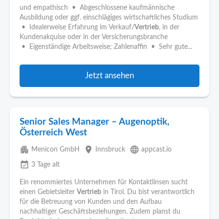
und empathisch • Abgeschlossene kaufmännische
Ausbildung oder ggf. einschlägiges wirtschaftliches Studium
• Idealerweise Erfahrung im Verkauf/
Vertrieb
, in der
Kundenakquise oder in der Versicherungsbranche
• Eigenständige Arbeitsweise; Zahlenaffin • Sehr gute...
Jetzt ansehen
Senior Sales Manager – Augenoptik,
Österreich West
apartment
place
language
Menicon GmbH
Innsbruck
appcast.io
event_available
3 Tage alt
Ein renommiertes Unternehmen für Kontaktlinsen sucht
einen Gebietsleiter
Vertrieb
in Tirol. Du bist verantwortlich
für die Betreuung von Kunden und den Aufbau
nachhaltiger Geschäftsbeziehungen. Zudem planst du