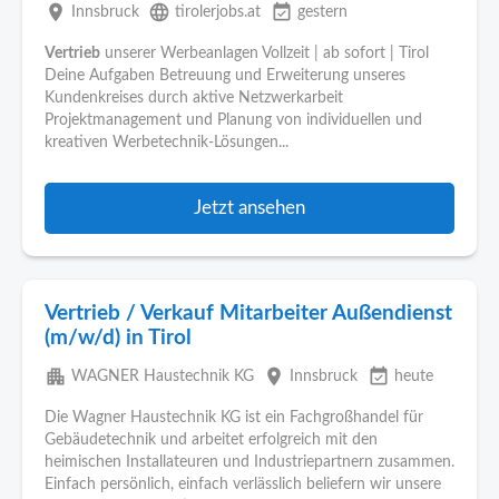
place
language
event_available
Innsbruck
tirolerjobs.at
gestern
Vertrieb
unserer Werbeanlagen Vollzeit | ab sofort | Tirol
Deine Aufgaben Betreuung und Erweiterung unseres
Kundenkreises durch aktive Netzwerkarbeit
Projektmanagement und Planung von individuellen und
kreativen Werbetechnik-Lösungen...
Jetzt ansehen
Vertrieb / Verkauf Mitarbeiter Außendienst
(m/w/d) in Tirol
apartment
place
event_available
WAGNER Haustechnik KG
Innsbruck
heute
Die Wagner Haustechnik KG ist ein Fachgroßhandel für
Gebäudetechnik und arbeitet erfolgreich mit den
heimischen Installateuren und Industriepartnern zusammen.
Einfach persönlich, einfach verlässlich beliefern wir unsere