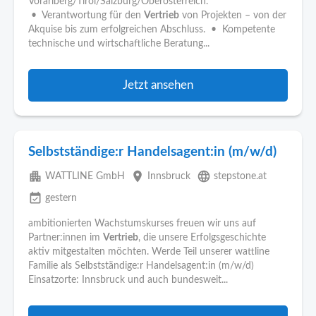
Vorarlberg/Tirol/Salzburg/Oberösterreich.
• Verantwortung für den
Vertrieb
von Projekten – von der
Akquise bis zum erfolgreichen Abschluss. • Kompetente
technische und wirtschaftliche Beratung...
Jetzt ansehen
Selbstständige:r Handelsagent:in (m/w/d)
apartment
place
language
WATTLINE GmbH
Innsbruck
stepstone.at
event_available
gestern
ambitionierten Wachstumskurses freuen wir uns auf
Partner:innen im
Vertrieb
, die unsere Erfolgsgeschichte
aktiv mitgestalten möchten. Werde Teil unserer wattline
Familie als Selbstständige:r Handelsagent:in (m/w/d)
Einsatzorte: Innsbruck und auch bundesweit...