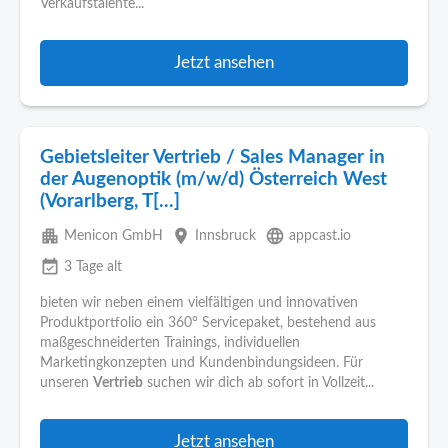
Verkaufstalente...
Jetzt ansehen
Gebietsleiter Vertrieb / Sales Manager in
der Augenoptik (m/w/d) Österreich West
(Vorarlberg, T[...]
apartment
place
language
Menicon GmbH
Innsbruck
appcast.io
event_available
3 Tage alt
bieten wir neben einem vielfältigen und innovativen
Produktportfolio ein 360° Servicepaket, bestehend aus
maßgeschneiderten Trainings, individuellen
Marketingkonzepten und Kundenbindungsideen. Für
unseren
Vertrieb
suchen wir dich ab sofort in Vollzeit...
Jetzt ansehen