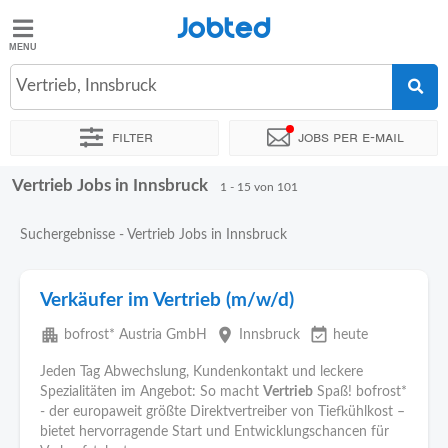
Jobted
Jobted
Jobs
Vertrieb, Innsbruck
Filter
Jobs per e-mail
Gehalt
Vertrieb Jobs in Innsbruck
Sortieren nach
Genauer Standort
Unternehmen
Personald
1 - 15 von 101
Suchergebnisse - Vertrieb Jobs in Innsbruck
Verkäufer im Vertrieb (m/w/d)
apartment
place
event_available
bofrost* Austria GmbH
Innsbruck
heute
Jeden Tag Abwechslung, Kundenkontakt und leckere
Spezialitäten im Angebot: So macht
Vertrieb
Spaß! bofrost*
- der europaweit größte Direktvertreiber von Tiefkühlkost –
bietet hervorragende Start und Entwicklungschancen für