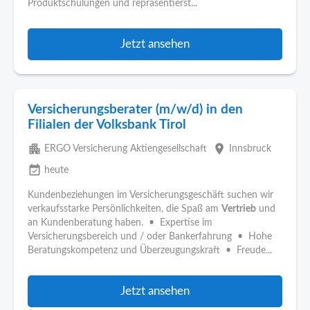
Produktschulungen und repräsentierst...
Jetzt ansehen
Versicherungsberater (m/w/d) in den
Filialen der Volksbank Tirol
apartment
place
ERGO Versicherung Aktiengesellschaft
Innsbruck
event_available
heute
Kundenbeziehungen im Versicherungsgeschäft suchen wir
verkaufsstarke Persönlichkeiten, die Spaß am
Vertrieb
und
an Kundenberatung haben. • Expertise im
Versicherungsbereich und / oder Bankerfahrung • Hohe
Beratungskompetenz und Überzeugungskraft • Freude...
Jetzt ansehen