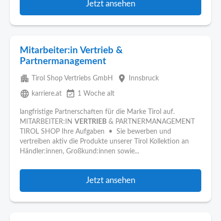
Jetzt ansehen
Mitarbeiter:in Vertrieb &
Partnermanagement
apartment
place
Tirol Shop Vertriebs GmbH
Innsbruck
language
event_available
karriere.at
1 Woche alt
langfristige Partnerschaften für die Marke Tirol auf.
MITARBEITER:IN
VERTRIEB
& PARTNERMANAGEMENT
TIROL SHOP Ihre Aufgaben • Sie bewerben und
vertreiben aktiv die Produkte unserer Tirol Kollektion an
Händler:innen, Großkund:innen sowie...
Jetzt ansehen