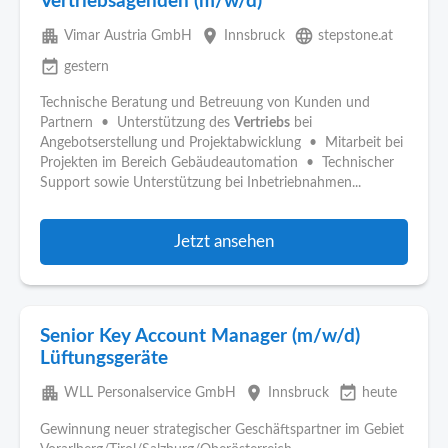
Vertriebsagenden (m/w/d)
apartment
place
language
Vimar Austria GmbH
Innsbruck
stepstone.at
event_available
gestern
Technische Beratung und Betreuung von Kunden und
Partnern • Unterstützung des
Vertriebs
bei
Angebotserstellung und Projektabwicklung • Mitarbeit bei
Projekten im Bereich Gebäudeautomation • Technischer
Support sowie Unterstützung bei Inbetriebnahmen...
Jetzt ansehen
Senior Key Account Manager (m/w/d)
Lüftungsgeräte
apartment
place
event_available
WLL Personalservice GmbH
Innsbruck
heute
Gewinnung neuer strategischer Geschäftspartner im Gebiet