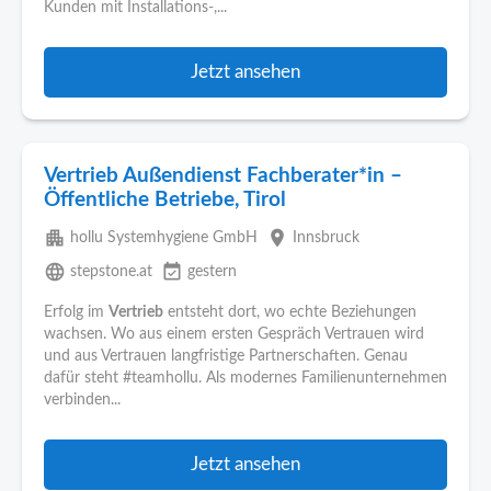
Kunden mit Installations-,...
Jetzt ansehen
Vertrieb Außendienst Fachberater*in –
Öffentliche Betriebe, Tirol
apartment
place
hollu Systemhygiene GmbH
Innsbruck
language
event_available
stepstone.at
gestern
Erfolg im
Vertrieb
entsteht dort, wo echte Beziehungen
wachsen. Wo aus einem ersten Gespräch Vertrauen wird
und aus Vertrauen langfristige Partnerschaften. Genau
dafür steht #teamhollu. Als modernes Familienunternehmen
verbinden...
Jetzt ansehen