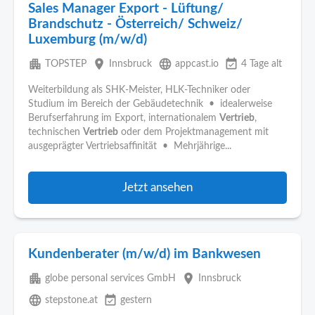
Sales Manager Export - Lüftung/
Brandschutz - Österreich/ Schweiz/
Luxemburg (m/w/d)
apartment
place
language
event_available
TOPSTEP
Innsbruck
appcast.io
4 Tage alt
Weiterbildung als SHK-Meister, HLK-Techniker oder
Studium im Bereich der Gebäudetechnik • idealerweise
Berufserfahrung im Export, internationalem
Vertrieb
,
technischen
Vertrieb
oder dem Projektmanagement mit
ausgeprägter Vertriebsaffinität • Mehrjährige...
Jetzt ansehen
Kundenberater (m/w/d) im Bankwesen
apartment
place
globe personal services GmbH
Innsbruck
language
event_available
stepstone.at
gestern