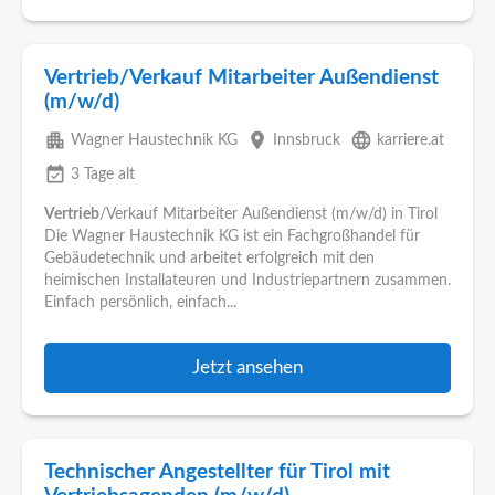
Vertrieb/Verkauf Mitarbeiter Außendienst
(m/w/d)
apartment
place
language
Wagner Haustechnik KG
Innsbruck
karriere.at
event_available
3 Tage alt
Vertrieb
/Verkauf Mitarbeiter Außendienst (m/w/d) in Tirol
Die Wagner Haustechnik KG ist ein Fachgroßhandel für
Gebäudetechnik und arbeitet erfolgreich mit den
heimischen Installateuren und Industriepartnern zusammen.
Einfach persönlich, einfach...
Jetzt ansehen
Technischer Angestellter für Tirol mit