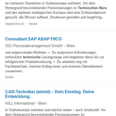
an mehreren Standorten in Südosteuropa vertreten. Vor dem
Hintergrund bevorstehender Pensionierungen im
Technischen
Büro
und des weiteren strategischen Ausbaus wird eine Schlüsselperson
gesucht, die Wissen aufbaut, Strukturen gestaltet und langfristig...
stepstone.at
-
heute
Consultant SAP ABAP FI/CO
ISG Personalmanagement GmbH
-
Wien
und angrenzenden Modulen • Du analysierst Anforderungen,
entwickelst
technische
Lösungswege und begleitest diese bis zur
erfolgreichen Produktivsetzung • Du arbeitest eng mit
Fachbereichen, internen Kolleg:innen und externen Dienstleistern
zusammen...
heute
CAD-Techniker (w/m/d) – Dein Einstieg. Deine
Entwicklung.
HILL International
-
Wien
in Südosteuropa vertreten und wächst weiter – auch strukturell. Vor
dem Hintergrund bevorstehender Pensionierungen im