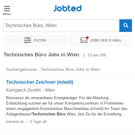
Jobted
Jobted
Jobs
Technisches Büro, Wien
Filter
Jobs per e-mail
Gehalt
Sortieren nach
Genauer Standort
Unternehmen
Personald
Technisches Büro Jobs in Wien
1 - 15 von 206
Suchergebnisse - Technisches Büro Jobs in Wien
Technischer Zeichner (m/w/d)
Komptech GmbH
-
Wien
Biomasse als erneuerbarer Energieträger. Für die Abteilung
Entwicklung suchen wir für unser Kompetenzzentrum in Frohnleiten
eine/n engagierte/n Konstrukteur Maschinenbau (m/w/d) Im Team des
Anlagenbaues/
Technischen
Büro
Wien, bist Du für die Erstellung...
karriere.at
-
3 Tage alt