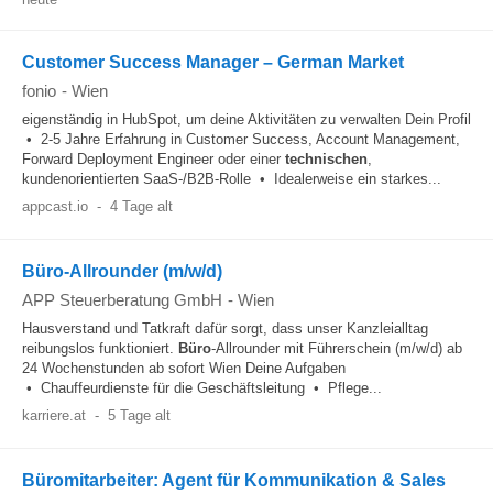
Customer Success Manager – German Market
fonio
-
Wien
eigenständig in HubSpot, um deine Aktivitäten zu verwalten Dein Profil
• 2-5 Jahre Erfahrung in Customer Success, Account Management,
Forward Deployment Engineer oder einer
technischen
,
kundenorientierten SaaS-/B2B-Rolle • Idealerweise ein starkes...
appcast.io
-
4 Tage alt
Büro-Allrounder (m/w/d)
APP Steuerberatung GmbH
-
Wien
Hausverstand und Tatkraft dafür sorgt, dass unser Kanzleialltag
reibungslos funktioniert.
Büro
-Allrounder mit Führerschein (m/w/d) ab
24 Wochenstunden ab sofort Wien Deine Aufgaben
• Chauffeurdienste für die Geschäftsleitung • Pflege...
karriere.at
-
5 Tage alt
Büromitarbeiter: Agent für Kommunikation & Sales