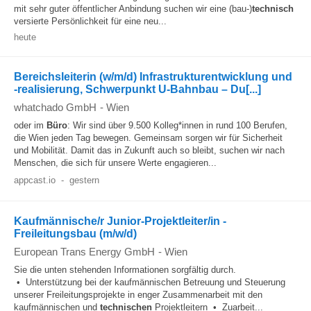
mit sehr guter öffentlicher Anbindung suchen wir eine (bau-)
technisch
versierte Persönlichkeit für eine neu...
heute
Bereichsleiterin (w/m/d) Infrastrukturentwicklung und
-realisierung, Schwerpunkt U-Bahnbau – Du[...]
whatchado GmbH
-
Wien
oder im
Büro
: Wir sind über 9.500 Kolleg*innen in rund 100 Berufen,
die Wien jeden Tag bewegen. Gemeinsam sorgen wir für Sicherheit
und Mobilität. Damit das in Zukunft auch so bleibt, suchen wir nach
Menschen, die sich für unsere Werte engagieren...
appcast.io
-
gestern
Kaufmännische/r Junior-Projektleiter/in -
Freileitungsbau (m/w/d)
European Trans Energy GmbH
-
Wien
Sie die unten stehenden Informationen sorgfältig durch.
• Unterstützung bei der kaufmännischen Betreuung und Steuerung
unserer Freileitungsprojekte in enger Zusammenarbeit mit den
kaufmännischen und
technischen
Projektleitern • Zuarbeit...