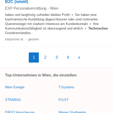
B2C (m/w/d)
EXP Personalvermittlung
-
Wien
haben und langfristig zufrieden bleiben Profil • Sie haben eine
kaufmännische Ausbildung abgeschlossen oder sind motivierter
Quereinsteiger mit starkem Interesse am Kundenkontakt • Ihre
Kommunikationsfähigkeit ist überzeugend und ehrlich •
Technisches
Grundverständnis...
stepstone.at
-
gestern
1
2
3
4
Top-Unternehmen in Wien, die einstellen:
Wien Energie
T-Systems
STRABAG
F/LIST
ERGO Versicherung
Wiener Stadtwerke