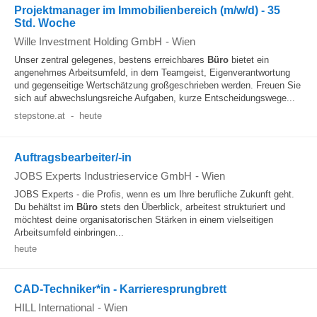
Projektmanager im Immobilienbereich (m/w/d) - 35
Std. Woche
Wille Investment Holding GmbH
-
Wien
Unser zentral gelegenes, bestens erreichbares
Büro
bietet ein
angenehmes Arbeitsumfeld, in dem Teamgeist, Eigenverantwortung
und gegenseitige Wertschätzung großgeschrieben werden. Freuen Sie
sich auf abwechslungsreiche Aufgaben, kurze Entscheidungswege...
stepstone.at
-
heute
Auftragsbearbeiter/-in
JOBS Experts Industrieservice GmbH
-
Wien
JOBS Experts - die Profis, wenn es um Ihre berufliche Zukunft geht.
Du behältst im
Büro
stets den Überblick, arbeitest strukturiert und
möchtest deine organisatorischen Stärken in einem vielseitigen
Arbeitsumfeld einbringen...
heute
CAD-Techniker*in - Karrieresprungbrett
HILL International
-
Wien