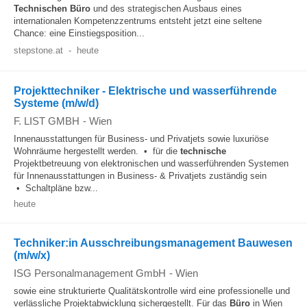
Technischen
Büro
und des strategischen Ausbaus eines
internationalen Kompetenzzentrums entsteht jetzt eine seltene
Chance: eine Einstiegsposition...
stepstone.at
-
heute
Projekttechniker - Elektrische und wasserführende
Systeme (m/w/d)
F. LIST GMBH
-
Wien
Innenausstattungen für Business- und Privatjets sowie luxuriöse
Wohnräume hergestellt werden. • für die
technische
Projektbetreuung von elektronischen und wasserführenden Systemen
für Innenausstattungen in Business- & Privatjets zuständig sein
• Schaltpläne bzw...
heute
Techniker:in Ausschreibungsmanagement Bauwesen
(m/w/x)
ISG Personalmanagement GmbH
-
Wien
sowie eine strukturierte Qualitätskontrolle wird eine professionelle und
verlässliche Projektabwicklung sichergestellt. Für das
Büro
in Wien