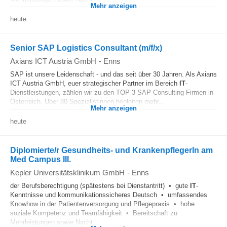
Mehr anzeigen
heute
Senior SAP Logistics Consultant (m/f/x)
Axians ICT Austria GmbH
-
Enns
SAP ist unsere Leidenschaft - und das seit über 30 Jahren. Als Axians
ICT Austria GmbH, euer strategischer Partner im Bereich
IT
-
Dienstleistungen, zählen wir zu den TOP 3 SAP-Consulting-Firmen in
Österreich. Über 80 Spezialistinnen begleiten mehr...
Mehr anzeigen
heute
Diplomierte/r Gesundheits- und KrankenpflegerIn am
Med Campus III.
Kepler Universitätsklinikum GmbH
-
Enns
der Berufsberechtigung (spätestens bei Dienstantritt) • gute
IT
-
Kenntnisse und kommunikationssicheres Deutsch • umfassendes
Knowhow in der Patientenversorgung und Pflegepraxis • hohe
soziale Kompetenz und Teamfähigkeit • Bereitschaft zu
Mehrleistungen sowie Nacht...