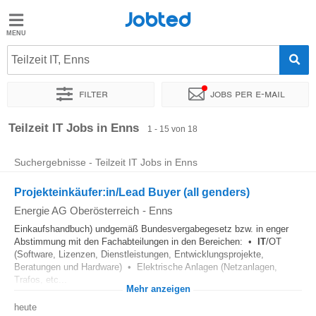
Jobted
Jobted
Jobs
Teilzeit IT, Enns
Filter
Jobs per e-mail
Gehalt
Sortieren nach
Genauer Standort
Unternehmen
Teilzeit IT Jobs in Enns
1 - 15 von 18
Suchergebnisse - Teilzeit IT Jobs in Enns
Projekteinkäufer:in/Lead Buyer (all genders)
Energie AG Oberösterreich
-
Enns
Einkaufshandbuch) undgemäß Bundesvergabegesetz bzw. in enger
Abstimmung mit den Fachabteilungen in den Bereichen: •
IT
/OT
(Software, Lizenzen, Dienstleistungen, Entwicklungsprojekte,
Beratungen und Hardware) • Elektrische Anlagen (Netzanlagen,
Trafos, etc...
Mehr anzeigen
heute