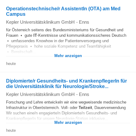
Operationstechnische/r AssistentIn (OTA) am Med
Campus
Kepler Universitätsklinikum GmbH
-
Enns
für Österreich seitens des Bundesministeriums für Gesundheit und
Frauen • gute
IT
-Kenntnisse und kommunikationssicheres Deutsch
• umfassendes Knowhow in der Patientenversorgung und
Pflegepraxis • hohe soziale Kompetenz und Teamfähigkeit
• Bereitschaft...
Mehr anzeigen
heute
Diplomierte/r Gesundheits- und KrankenpflegerIn für
die Universitätsklinik für Neurologie/Stroke...
Kepler Universitätsklinikum GmbH
-
Enns
Forschung und Lehre entwickeln wir eine wegweisende medizinische
Infrastruktur in Oberösterreich. Voll- oder
Teilzeit
, Dauerverwendung
Wir suchen eine/n engagierte/n Diplomierte/n Gesundheits- und
KrankenpflegerIn für unsere Neurologie-Station inklusive...
Mehr anzeigen
heute