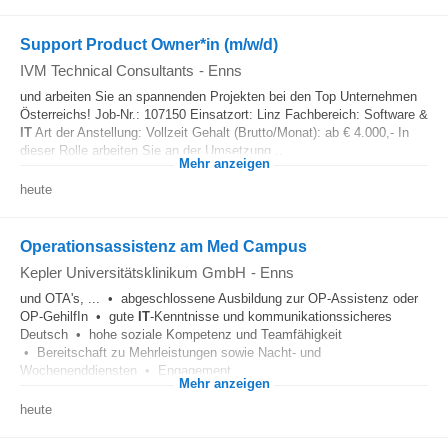
Support Product Owner*in (m/w/d)
IVM Technical Consultants
-
Enns
und arbeiten Sie an spannenden Projekten bei den Top Unternehmen
Österreichs! Job-Nr.: 107150 Einsatzort: Linz Fachbereich: Software &
IT
Art der Anstellung: Vollzeit Gehalt (Brutto/Monat): ab € 4.000,- In
dieser Rolle arbeiten Sie an der Umsetzung...
Mehr anzeigen
heute
Operationsassistenz am Med Campus
Kepler Universitätsklinikum GmbH
-
Enns
und OTA's, ... • abgeschlossene Ausbildung zur OP-Assistenz oder
OP-GehilfIn • gute
IT
-Kenntnisse und kommunikationssicheres
Deutsch • hohe soziale Kompetenz und Teamfähigkeit
• Bereitschaft zu Mehrleistungen sowie Nacht- und
Wochenenddiensten • Engagement...
Mehr anzeigen
heute