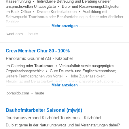
Kassenführung • Individuelle Betreuung und Beratung unserer
anspruchsvollen Urlaubsgäste • Büro- und Reservierungstätigkeiten
im Back Office • Diverse Kontrollarbeiten • Ausbildung mit
Schwerpunkt
Tourismus
oder Berufserfahrung in dieser oder ähnlicher
Position...
Mehr anzeigen
lwqct.com
-
heute
Crew Member Chur 80 - 100%
Panoramic Gourmet AG
-
Kitzbühel
im Catering oder
Tourismus
• Verkaufsflair sowie ausgeprägtes
Organisationsgeschick • Gute Deutsch- und Englischkenntnisse;
weitere Fremdsprachen von Vorteil • Hohe Zuverlässigkeit,
Flexibilität und Belastbarkeit, auch in anspruchsvollen Situationen...
Mehr anzeigen
jobrapido.com
-
heute
Bauhofmitarbeiter Saisonal (m|w|d)
Tourismusverband Kitzbühel Tourismus
-
Kitzbühel
Du bist gerne in der Natur unterwegs und bei Veranstaltungen dabei?