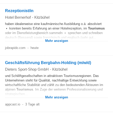
Rezeptionist/in
Hotel Bernerhof
-
Kitzbühel
haben idealerweise eine kaufmännische Ausbildung o.ä. absolviert
• konnten bereits Erfahrung an einer Hotelrezeption, im
Tourismus
oder im Dienstleistungbereich sammeln • sprechen und schreiben
deutsch (fliessend) sowie französisch und englisch (sehr gut...
Mehr anzeigen
jobrapido.com
-
heute
Geschäftsführung Bergbahn-Holding (m/w/d)
Dieters Sport-Shop GmbH
-
Kitzbühel
und Schiliftgesellschaften in attraktiven Tourismusregionen. Das
Unternehmen steht für Qualität, nachhaltige Entwicklung sowie
wirtschaftliche Stabilität und zählt zu den bedeutenden Akteuren im
alpinen
Tourismus
. Im Zuge der weiteren Professionalisierung und
strategischen...
Mehr anzeigen
appcast.io
-
3 Tage alt