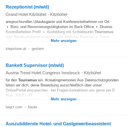
Rezeptionist (m/w/d)
Grand Hotel Kitzbühel
-
Kitzbühel
anspruchsvollen Urlaubsgäste und Konferenzteilnehmer vor Ort
• Büro- und Reservierungstätigkeiten im Back Office • Diverse
Kontrollarbeiten Profil • Ausbildung mit Schwerpunkt
Tourismus
oder Berufserfahrung in dieser oder ähnlicher Position • Gerne...
Mehr anzeigen
stepstone.at
-
gestern
Bankett Supervisor (m/w/d)
Austria Trend Hotel Congress Innsbruck
-
Kitzbühel
für den
Tourismus
ein. #creatingmemories Aus Datenschutzgründen
bitten wir dich, deine Bewerbung ausschließlich über unser
OnlinePortal einzureichen - bei Fragen kontaktiere uns gerne per E-
Mail. JOLP1_AT...
Mehr anzeigen
lwqct.com
-
heute
Auszubildende Hotel- und Gastgewerbeassistent