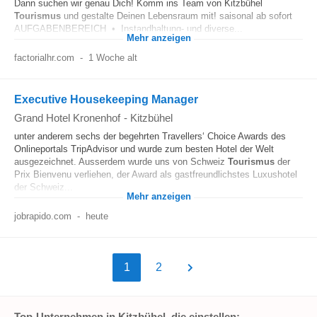
Dann suchen wir genau Dich! Komm ins Team von Kitzbühel
Tourismus
und gestalte Deinen Lebensraum mit! saisonal ab sofort
AUFGABENBEREICH • Instandhaltung- und diverse...
Mehr anzeigen
factorialhr.com
-
1 Woche alt
Executive Housekeeping Manager
Grand Hotel Kronenhof
-
Kitzbühel
unter anderem sechs der begehrten Travellers‘ Choice Awards des
Onlineportals TripAdvisor und wurde zum besten Hotel der Welt
ausgezeichnet. Ausserdem wurde uns von Schweiz
Tourismus
der
Prix Bienvenu verliehen, der Award als gastfreundlichstes Luxushotel
der Schweiz...
Mehr anzeigen
jobrapido.com
-
heute
1
2
Top-Unternehmen in Kitzbühel, die einstellen: