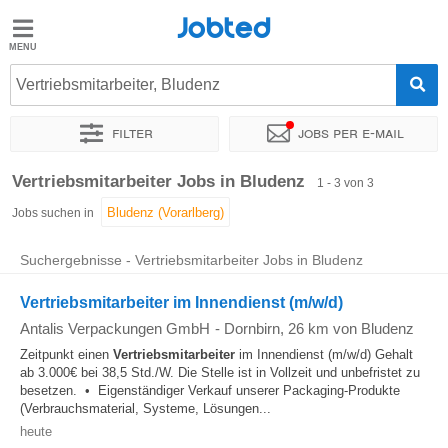
Jobted
Jobted
Jobs
Vertriebsmitarbeiter, Bludenz
Filter
Jobs per e-mail
Gehalt
Sortieren nach
Genauer Standort
Vertriebsmitarbeiter Jobs in Bludenz
1 - 3 von 3
Jobs suchen in
Suchergebnisse - Vertriebsmitarbeiter Jobs in Bludenz
Vertriebsmitarbeiter im Innendienst (m/w/d)
Antalis Verpackungen GmbH
-
Dornbirn
, 26 km von Bludenz
Zeitpunkt einen
Vertriebsmitarbeiter
im Innendienst (m/w/d) Gehalt
ab 3.000€ bei 38,5 Std./W. Die Stelle ist in Vollzeit und unbefristet zu
besetzen. • Eigenständiger Verkauf unserer Packaging-Produkte
(Verbrauchsmaterial, Systeme, Lösungen...
heute