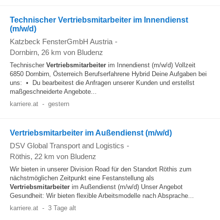
Technischer Vertriebsmitarbeiter im Innendienst
(m/w/d)
Katzbeck FensterGmbH Austria
-
Dornbirn
, 26 km von Bludenz
Technischer
Vertriebsmitarbeiter
im Innendienst (m/w/d) Vollzeit
6850 Dornbirn, Österreich Berufserfahrene Hybrid Deine Aufgaben bei
uns: • Du bearbeitest die Anfragen unserer Kunden und erstellst
maßgeschneiderte Angebote...
karriere.at
-
gestern
Vertriebsmitarbeiter im Außendienst (m/w/d)
DSV Global Transport and Logistics
-
Röthis
, 22 km von Bludenz
Wir bieten in unserer Division Road für den Standort Röthis zum
nächstmöglichen Zeitpunkt eine Festanstellung als
Vertriebsmitarbeiter
im Außendienst (m/w/d) Unser Angebot
Gesundheit: Wir bieten flexible Arbeitsmodelle nach Absprache...
karriere.at
-
3 Tage alt