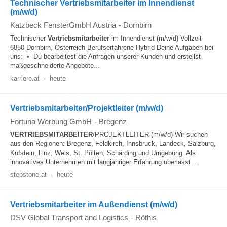
Technischer Vertriebsmitarbeiter im Innendienst
(m/w/d)
Katzbeck FensterGmbH Austria
-
Dornbirn
Technischer
Vertriebsmitarbeiter
im Innendienst (m/w/d) Vollzeit
6850 Dornbirn, Österreich Berufserfahrene Hybrid Deine Aufgaben bei
uns: • Du bearbeitest die Anfragen unserer Kunden und erstellst
maßgeschneiderte Angebote...
karriere.at
-
heute
Vertriebsmitarbeiter/Projektleiter (m/w/d)
Fortuna Werbung GmbH
-
Bregenz
VERTRIEBSMITARBEITER
/PROJEKTLEITER (m/w/d) Wir suchen
aus den Regionen: Bregenz, Feldkirch, Innsbruck, Landeck, Salzburg,
Kufstein, Linz, Wels, St. Pölten, Schärding und Umgebung. Als
innovatives Unternehmen mit langjähriger Erfahrung überlässt...
stepstone.at
-
heute
Vertriebsmitarbeiter im Außendienst (m/w/d)
DSV Global Transport and Logistics
-
Röthis