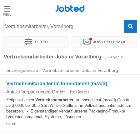
Jobted
Jobted
Jobs
Vertriebsmitarbeiter, Vorarlberg
Filter
Jobs per e-mail
Gehalt
Sortieren nach
Zeitintensität
Vertriebsmitarbeiter Jobs in Vorarlberg
1 - 4 von 4
Suchergebnisse - Vertriebsmitarbeiter Jobs in Vorarlberg
Vertriebsmitarbeiter im Innendienst (m/w/d)
Antalis Verpackungen GmbH
-
Feldkirch
Zeitpunkt einen
Vertriebsmitarbeiter
im Innendienst (m/w/d) Gehalt
ab 3.000€ bei 38,5 Std./W. Die Stelle ist in Vollzeit und unbefristet zu
besetzen. • Eigenständiger Verkauf unserer Packaging-Produkte
(Verbrauchsmaterial, Systeme, Lösungen...
heute