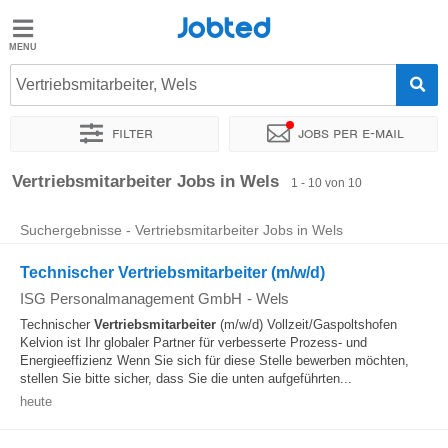
Jobted
Jobted
Jobs
Vertriebsmitarbeiter, Wels
Filter
Jobs per e-mail
Gehalt
Sortieren nach
Genauer Standort
Unternehmen
Personald
Vertriebsmitarbeiter Jobs in Wels
1 - 10 von 10
Suchergebnisse - Vertriebsmitarbeiter Jobs in Wels
Technischer Vertriebsmitarbeiter (m/w/d)
ISG Personalmanagement GmbH
-
Wels
Technischer
Vertriebsmitarbeiter
(m/w/d) Vollzeit/Gaspoltshofen
Kelvion ist Ihr globaler Partner für verbesserte Prozess- und
Energieeffizienz Wenn Sie sich für diese Stelle bewerben möchten,
stellen Sie bitte sicher, dass Sie die unten aufgeführten...
heute