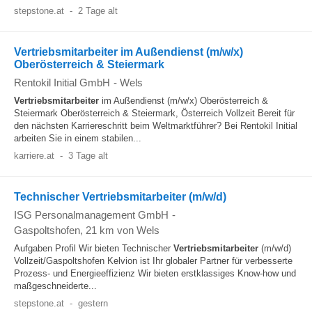
stepstone.at
-
2 Tage alt
Vertriebsmitarbeiter im Außendienst (m/w/x)
Oberösterreich & Steiermark
Rentokil Initial GmbH
-
Wels
Vertriebsmitarbeiter
im Außendienst (m/w/x) Oberösterreich &
Steiermark Oberösterreich & Steiermark, Österreich Vollzeit Bereit für
den nächsten Karriereschritt beim Weltmarktführer? Bei Rentokil Initial
arbeiten Sie in einem stabilen...
karriere.at
-
3 Tage alt
Technischer Vertriebsmitarbeiter (m/w/d)
ISG Personalmanagement GmbH
-
Gaspoltshofen
, 21 km von Wels
Aufgaben Profil Wir bieten Technischer
Vertriebsmitarbeiter
(m/w/d)
Vollzeit/Gaspoltshofen Kelvion ist Ihr globaler Partner für verbesserte
Prozess- und Energieeffizienz Wir bieten erstklassiges Know-how und
maßgeschneiderte...
stepstone.at
-
gestern