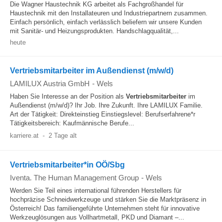
Die Wagner Haustechnik KG arbeitet als Fachgroßhandel für
Haustechnik mit den Installateuren und Industriepartnern zusammen.
Einfach persönlich, einfach verlässlich beliefern wir unsere Kunden
mit Sanitär- und Heizungsprodukten. Handschlagqualität,...
heute
Vertriebsmitarbeiter im Außendienst (m/w/d)
LAMILUX Austria GmbH
-
Wels
Haben Sie Interesse an der Position als
Vertriebsmitarbeiter
im
Außendienst (m/w/d)? Ihr Job. Ihre Zukunft. Ihre LAMILUX Familie.
Art der Tätigkeit: Direkteinstieg Einstiegslevel: Berufserfahrene*r
Tätigkeitsbereich: Kaufmännische Berufe...
karriere.at
-
2 Tage alt
Vertriebsmitarbeiter*in OÖ/Sbg
Iventa. The Human Management Group
-
Wels
Werden Sie Teil eines international führenden Herstellers für
hochpräzise Schneidwerkzeuge und stärken Sie die Marktpräsenz in
Österreich! Das familiengeführte Unternehmen steht für innovative
Werkzeuglösungen aus Vollhartmetall, PKD und Diamant –...