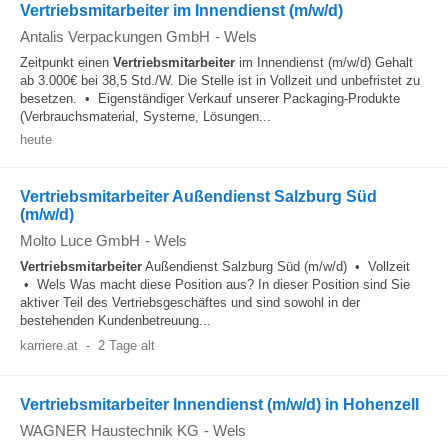
Vertriebsmitarbeiter im Innendienst (m/w/d)
Antalis Verpackungen GmbH
-
Wels
Zeitpunkt einen
Vertriebsmitarbeiter
im Innendienst (m/w/d) Gehalt
ab 3.000€ bei 38,5 Std./W. Die Stelle ist in Vollzeit und unbefristet zu
besetzen. • Eigenständiger Verkauf unserer Packaging-Produkte
(Verbrauchsmaterial, Systeme, Lösungen...
heute
Vertriebsmitarbeiter Außendienst Salzburg Süd
(m/w/d)
Molto Luce GmbH
-
Wels
Vertriebsmitarbeiter
Außendienst Salzburg Süd (m/w/d) • Vollzeit
• Wels Was macht diese Position aus? In dieser Position sind Sie
aktiver Teil des Vertriebsgeschäftes und sind sowohl in der
bestehenden Kundenbetreuung...
karriere.at
-
2 Tage alt
Vertriebsmitarbeiter Innendienst (m/w/d) in Hohenzell
WAGNER Haustechnik KG
-
Wels