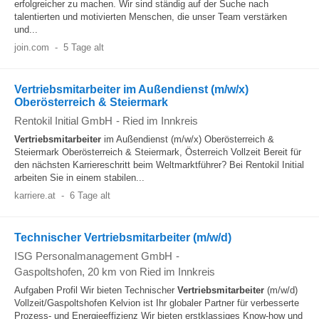
erfolgreicher zu machen. Wir sind ständig auf der Suche nach
talentierten und motivierten Menschen, die unser Team verstärken
und...
join.com
-
5 Tage alt
Vertriebsmitarbeiter im Außendienst (m/w/x)
Oberösterreich & Steiermark
Rentokil Initial GmbH
-
Ried im Innkreis
Vertriebsmitarbeiter
im Außendienst (m/w/x) Oberösterreich &
Steiermark Oberösterreich & Steiermark, Österreich Vollzeit Bereit für
den nächsten Karriereschritt beim Weltmarktführer? Bei Rentokil Initial
arbeiten Sie in einem stabilen...
karriere.at
-
6 Tage alt
Technischer Vertriebsmitarbeiter (m/w/d)
ISG Personalmanagement GmbH
-
Gaspoltshofen
, 20 km von Ried im Innkreis
Aufgaben Profil Wir bieten Technischer
Vertriebsmitarbeiter
(m/w/d)
Vollzeit/Gaspoltshofen Kelvion ist Ihr globaler Partner für verbesserte
Prozess- und Energieeffizienz Wir bieten erstklassiges Know-how und