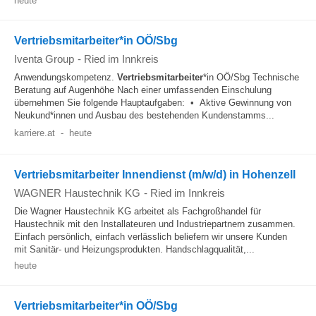
heute
Vertriebsmitarbeiter*in OÖ/Sbg
Iventa Group
-
Ried im Innkreis
Anwendungskompetenz.
Vertriebsmitarbeiter
*in OÖ/Sbg Technische
Beratung auf Augenhöhe Nach einer umfassenden Einschulung
übernehmen Sie folgende Hauptaufgaben: • Aktive Gewinnung von
Neukund*innen und Ausbau des bestehenden Kundenstamms...
karriere.at
-
heute
Vertriebsmitarbeiter Innendienst (m/w/d) in Hohenzell
WAGNER Haustechnik KG
-
Ried im Innkreis
Die Wagner Haustechnik KG arbeitet als Fachgroßhandel für
Haustechnik mit den Installateuren und Industriepartnern zusammen.
Einfach persönlich, einfach verlässlich beliefern wir unsere Kunden
mit Sanitär- und Heizungsprodukten. Handschlagqualität,...
heute
Vertriebsmitarbeiter*in OÖ/Sbg