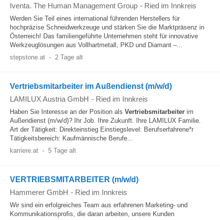
Iventa. The Human Management Group
-
Ried im Innkreis
Werden Sie Teil eines international führenden Herstellers für
hochpräzise Schneidwerkzeuge und stärken Sie die Marktpräsenz in
Österreich! Das familiengeführte Unternehmen steht für innovative
Werkzeuglösungen aus Vollhartmetall, PKD und Diamant –...
stepstone.at
-
2 Tage alt
Vertriebsmitarbeiter im Außendienst (m/w/d)
LAMILUX Austria GmbH
-
Ried im Innkreis
Haben Sie Interesse an der Position als
Vertriebsmitarbeiter
im
Außendienst (m/w/d)? Ihr Job. Ihre Zukunft. Ihre LAMILUX Familie.
Art der Tätigkeit: Direkteinstieg Einstiegslevel: Berufserfahrene*r
Tätigkeitsbereich: Kaufmännische Berufe...
karriere.at
-
5 Tage alt
VERTRIEBSMITARBEITER (m/w/d)
Hammerer GmbH
-
Ried im Innkreis
Wir sind ein erfolgreiches Team aus erfahrenen Marketing- und
Kommunikationsprofis, die daran arbeiten, unsere Kunden