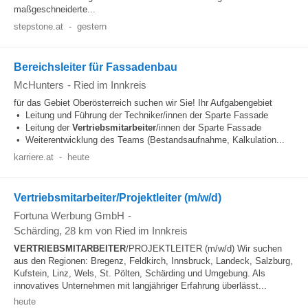
maßgeschneiderte...
stepstone.at
-
gestern
Bereichsleiter für Fassadenbau
McHunters
-
Ried im Innkreis
für das Gebiet Oberösterreich suchen wir Sie! Ihr Aufgabengebiet
• Leitung und Führung der Techniker/innen der Sparte Fassade
• Leitung der
Vertriebsmitarbeiter
/innen der Sparte Fassade
• Weiterentwicklung des Teams (Bestandsaufnahme, Kalkulation...
karriere.at
-
heute
Vertriebsmitarbeiter/Projektleiter (m/w/d)
Fortuna Werbung GmbH
-
Schärding
, 28 km von Ried im Innkreis
VERTRIEBSMITARBEITER
/PROJEKTLEITER (m/w/d) Wir suchen
aus den Regionen: Bregenz, Feldkirch, Innsbruck, Landeck, Salzburg,
Kufstein, Linz, Wels, St. Pölten, Schärding und Umgebung. Als
innovatives Unternehmen mit langjähriger Erfahrung überlässt...
heute