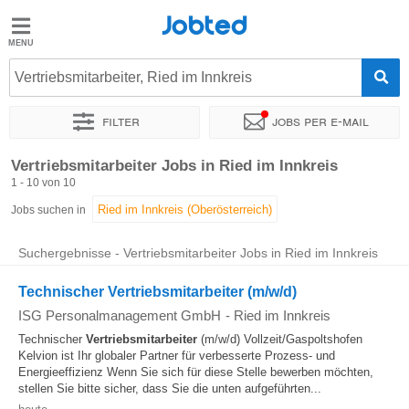
Jobted
Jobted
Jobs
Vertriebsmitarbeiter, Ried im Innkreis
Filter
Jobs per e-mail
Gehalt
Sortieren nach
Genauer Standort
Unternehmen
Personald
Vertriebsmitarbeiter Jobs in Ried im Innkreis
1 - 10 von 10
Jobs suchen in
Suchergebnisse - Vertriebsmitarbeiter Jobs in Ried im Innkreis
Technischer Vertriebsmitarbeiter (m/w/d)
ISG Personalmanagement GmbH
-
Ried im Innkreis
Technischer
Vertriebsmitarbeiter
(m/w/d) Vollzeit/Gaspoltshofen
Kelvion ist Ihr globaler Partner für verbesserte Prozess- und
Energieeffizienz Wenn Sie sich für diese Stelle bewerben möchten,
stellen Sie bitte sicher, dass Sie die unten aufgeführten...