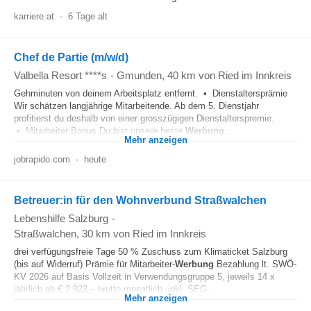
karriere.at
-
6 Tage alt
Chef de Partie (m/w/d)
Valbella Resort ****s
-
Gmunden
, 40 km von Ried im Innkreis
Gehminuten von deinem Arbeitsplatz entfernt. • Dienstaltersprämie
Wir schätzen langjährige Mitarbeitende. Ab dem 5. Dienstjahr
profitierst du deshalb von einer grosszügigen Dienstalterspremie.
• Mitarbeiter Bonus Du bist unsere beste
Werbung
...
Mehr anzeigen
jobrapido.com
-
heute
Betreuer:in für den Wohnverbund Straßwalchen
Lebenshilfe Salzburg
-
Straßwalchen
, 30 km von Ried im Innkreis
drei verfügungsfreie Tage 50 % Zuschuss zum Klimaticket Salzburg
(bis auf Widerruf) Prämie für Mitarbeiter-
Werbung
Bezahlung lt. SWÖ-
KV 2026 auf Basis Vollzeit in Verwendungsgruppe 5, jeweils 14 x
jährlich ab € 2.923,– brutto monatlich, inkl. SEG...
Mehr anzeigen