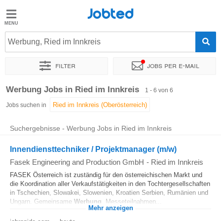
Jobted
Jobted
Jobs
Werbung, Ried im Innkreis
Filter
Jobs per e-mail
Gehalt
Sortieren nach
Genauer Standort
Gehalt
Werbung Jobs in Ried im Innkreis
1 - 6 von 6
Jobs suchen in
Suchergebnisse - Werbung Jobs in Ried im Innkreis
Innendiensttechniker / Projektmanager (m/w)
Fasek Engineering and Production GmbH
-
Ried im Innkreis
FASEK Österreich ist zuständig für den österreichischen Markt und
die Koordination aller Verkaufstätigkeiten in den Tochtergesellschaften
in Tschechien, Slowakei, Slowenien, Kroatien Serbien, Rumänien und
Ungarn. Gemeinsame
Werbung
, Messeteilnahmen...
Mehr anzeigen