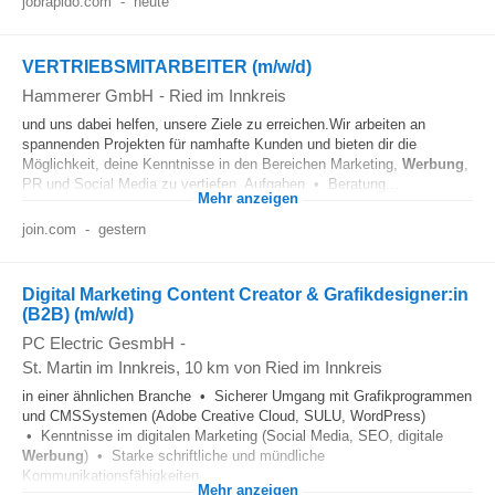
jobrapido.com
-
heute
VERTRIEBSMITARBEITER (m/w/d)
Hammerer GmbH
-
Ried im Innkreis
und uns dabei helfen, unsere Ziele zu erreichen.Wir arbeiten an
spannenden Projekten für namhafte Kunden und bieten dir die
Möglichkeit, deine Kenntnisse in den Bereichen Marketing,
Werbung
,
PR und Social Media zu vertiefen. Aufgaben • Beratung...
Mehr anzeigen
join.com
-
gestern
Digital Marketing Content Creator & Grafikdesigner:in
(B2B) (m/w/d)
PC Electric GesmbH
-
St. Martin im Innkreis
, 10 km von Ried im Innkreis
in einer ähnlichen Branche • Sicherer Umgang mit Grafikprogrammen
und CMSSystemen (Adobe Creative Cloud, SULU, WordPress)
• Kenntnisse im digitalen Marketing (Social Media, SEO, digitale
Werbung
) • Starke schriftliche und mündliche
Kommunikationsfähigkeiten...
Mehr anzeigen