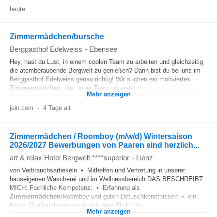
heute
Zimmermädchen/bursche
Berggasthof Edelweiss
-
Ebensee
Hey, hast du Lust, in einem coolen Team zu arbeiten und gleichzeitig
die atemberaubende Bergwelt zu genießen? Dann bist du bei uns im
Berggasthof Edelweiss genau richtig! Wir suchen ein motiviertes
Zimmermädchen
, das unser Team unterstützt...
Mehr anzeigen
join.com
-
4 Tage alt
Zimmermädchen / Roomboy (m/w/d) Wintersaison
2026/2027 Bewerbungen von Paaren sind herzlich...
art & relax Hotel Bergwelt ****superior
-
Lienz
von Verbrauchsartiekeln • Mithelfen und Vertretung in unserer
hauseigenen Wäscherei und im Wellnessbereich DAS BESCHREIBT
MICH: Fachliche Kompetenz: • Erfahrung als
Zimmermädchen
/Roomboy und guten Detuschkenntnissen • ein
hohes Qualitätsbewusstsein mit dem Blick fürs...
Mehr anzeigen