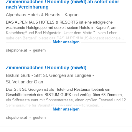
Zimmermädchen / Roomboy (m/w/d) ab sofort oder
nach Vereinbarung
Alpenhaus Hotels & Resorts
-
Kaprun
DAS ALPENHAUS HOTELS & RESORTS ist eine erfolgreiche
wachsende Hotelgruppe mit derzeit sieben Hotels in Kaprun³, am
Katschberg³ und Bad Hofgastein. Unter dem Motto "...vom Leben
nahe den Bergen!" bietet das DAS ALPENHAUS-Konzept regionale...
Mehr anzeigen
stepstone.at
-
gestern
Zimmermädchen / Roomboy (m/w/d)
Bistum Gurk - Stift St. Georgen am Längsee
-
St. Veit an der Glan
Das Stift St. Georgen ist als Hotel- und Restaurantbetrieb ein
Geschäftsbereich des BISTUM GURK und verfügt über 63 Zimmern,
ein Stiftsrestaurant mit Sonnenterrasse, einen großen Festsaal und 12
Seminarräume für Veranstaltungen und Feierlichkeiten....
Mehr anzeigen
stepstone.at
-
gestern