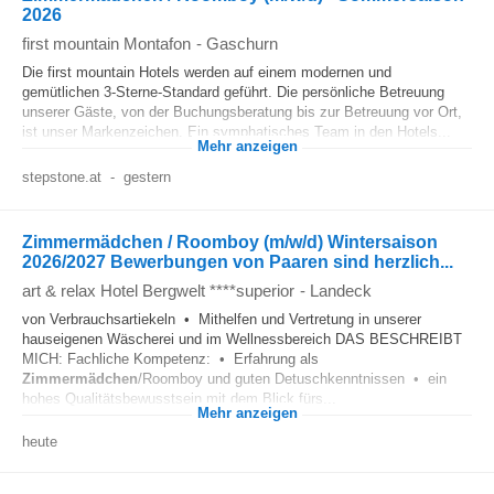
2026
first mountain Montafon
-
Gaschurn
Die first mountain Hotels werden auf einem modernen und
gemütlichen 3-Sterne-Standard geführt. Die persönliche Betreuung
unserer Gäste, von der Buchungsberatung bis zur Betreuung vor Ort,
ist unser Markenzeichen. Ein symphatisches Team in den Hotels...
Mehr anzeigen
stepstone.at
-
gestern
Zimmermädchen / Roomboy (m/w/d) Wintersaison
2026/2027 Bewerbungen von Paaren sind herzlich...
art & relax Hotel Bergwelt ****superior
-
Landeck
von Verbrauchsartiekeln • Mithelfen und Vertretung in unserer
hauseigenen Wäscherei und im Wellnessbereich DAS BESCHREIBT
MICH: Fachliche Kompetenz: • Erfahrung als
Zimmermädchen
/Roomboy und guten Detuschkenntnissen • ein
hohes Qualitätsbewusstsein mit dem Blick fürs...
Mehr anzeigen
heute