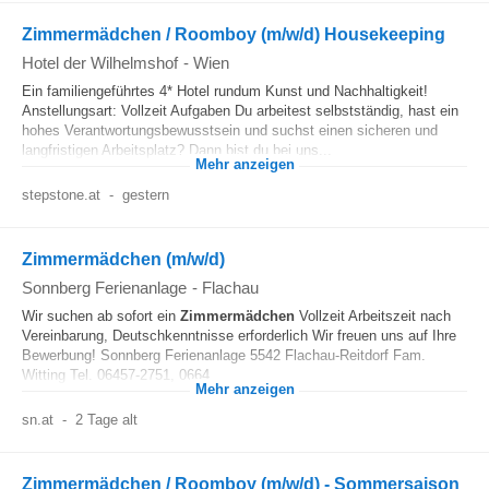
Zimmermädchen / Roomboy (m/w/d) Housekeeping
Hotel der Wilhelmshof
-
Wien
Ein familiengeführtes 4* Hotel rundum Kunst und Nachhaltigkeit!
Anstellungsart: Vollzeit Aufgaben Du arbeitest selbstständig, hast ein
hohes Verantwortungsbewusstsein und suchst einen sicheren und
langfristigen Arbeitsplatz? Dann bist du bei uns...
Mehr anzeigen
stepstone.at
-
gestern
Zimmer­mädchen (m/w/d)
Sonnberg Ferienanlage
-
Flachau
Wir suchen ab sofort ein
Zimmer­mädchen
Vollzeit Arbeitszeit nach
Vereinbarung, Deutschkenntnisse erforderlich Wir freuen uns auf Ihre
Bewerbung! Sonnberg Ferienanlage 5542 Flachau-Reitdorf Fam.
Witting Tel. 06457-2751, 0664...
Mehr anzeigen
sn.at
-
2 Tage alt
Zimmermädchen / Roomboy (m/w/d) - Sommersaison