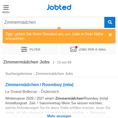
Jobted
Jobted
Jobs
Zimmermädchen
Tipp: geben Sie Ihren Standort ein, um Jobs in Ihrer Nähe
Gehalt
anzusehen
Filter
Jobs per e-mail
Sortieren nach
Unternehmen
Vertragsart
Zeitintensität
Zimmermädchen Jobs
1 - 15 von 89
Suchergebnisse - Zimmermädchen Jobs
Zimmermädchen / Roomboy (m/w)
Le Grand Bellevue
-
Österreich
Wintersaison 2026 / 2027 eine/n
Zimmermädchen
/Roomboy (m/w)
Anstellungsart: Zeit- / Saisonvertrag Wenn Sie wissen möchten,
welche Anforderungen Sie für diese Stelle erfüllen müssen, lesen Sie
weiter, um alle relevanten Informationen zu erhalten. • Reinigung...
Mehr anzeigen