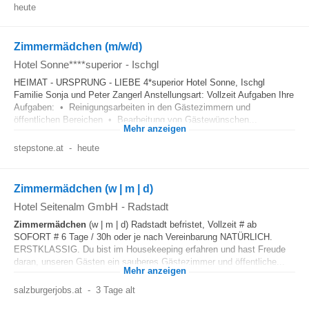
heute
Zimmermädchen (m/w/d)
Hotel Sonne****superior
-
Ischgl
HEIMAT - URSPRUNG - LIEBE 4*superior Hotel Sonne, Ischgl
Familie Sonja und Peter Zangerl Anstellungsart: Vollzeit Aufgaben Ihre
Aufgaben: • Reinigungsarbeiten in den Gästezimmern und
öffentlichen Bereichen • Bearbeitung von Gästewünschen...
Mehr anzeigen
stepstone.at
-
heute
Zimmermädchen (w | m | d)
Hotel Seitenalm GmbH
-
Radstadt
Zimmermädchen
(w | m | d) Radstadt befristet, Vollzeit # ab
SOFORT # 6 Tage / 30h oder je nach Vereinbarung NATÜRLICH.
ERSTKLASSIG. Du bist im Housekeeping erfahren und hast Freude
daran, unseren Gästen ein sauberes Gästezimmer und öffentliche...
Mehr anzeigen
salzburgerjobs.at
-
3 Tage alt