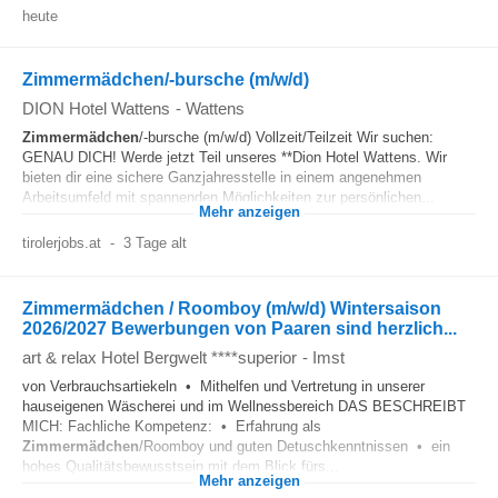
heute
Zimmermädchen/-bursche (m/w/d)
DION Hotel Wattens
-
Wattens
Zimmermädchen
/-bursche (m/w/d) Vollzeit/Teilzeit Wir suchen:
GENAU DICH! Werde jetzt Teil unseres **Dion Hotel Wattens. Wir
bieten dir eine sichere Ganzjahresstelle in einem angenehmen
Arbeitsumfeld mit spannenden Möglichkeiten zur persönlichen...
Mehr anzeigen
tirolerjobs.at
-
3 Tage alt
Zimmermädchen / Roomboy (m/w/d) Wintersaison
2026/2027 Bewerbungen von Paaren sind herzlich...
art & relax Hotel Bergwelt ****superior
-
Imst
von Verbrauchsartiekeln • Mithelfen und Vertretung in unserer
hauseigenen Wäscherei und im Wellnessbereich DAS BESCHREIBT
MICH: Fachliche Kompetenz: • Erfahrung als
Zimmermädchen
/Roomboy und guten Detuschkenntnissen • ein
hohes Qualitätsbewusstsein mit dem Blick fürs...
Mehr anzeigen