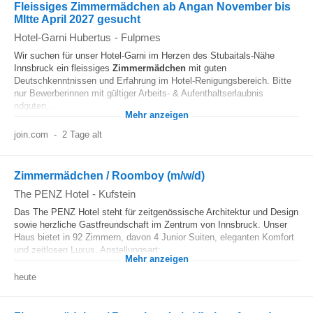
Fleissiges Zimmermädchen ab Angan November bis
MItte April 2027 gesucht
Hotel-Garni Hubertus
-
Fulpmes
Wir suchen für unser Hotel-Garni im Herzen des Stubaitals-Nähe
Innsbruck ein fleissiges
Zimmermädchen
mit guten
Deutschkenntnissen und Erfahrung im Hotel-Renigungsbereich. Bitte
nur Bewerberinnen mit gültiger Arbeits- & Aufenthaltserlaubnis
ndguten...
Mehr anzeigen
join.com
-
2 Tage alt
Zimmermädchen / Roomboy (m/w/d)
The PENZ Hotel
-
Kufstein
Das The PENZ Hotel steht für zeitgenössische Architektur und Design
sowie herzliche Gastfreundschaft im Zentrum von Innsbruck. Unser
Haus bietet in 92 Zimmern, davon 4 Junior Suiten, eleganten Komfort
und zeitlosen Luxus. Anstellungsart:...
Mehr anzeigen
heute